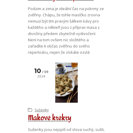
Podzim a zima je ideální čas na pokrmy ze
zvěřiny. Chápu, že tohle masíčko zrovna
nemusí být tím pravým šálkem kávy pro
každého a někteří jsou z příprav masa z
divočiny předem zbytečně vydivočení.
Není na tom ovšem nic složitého a
zařadíte-li občas zvěřinu do svého
repertoáru, nejen že získáte ozvlá
10
09
2024
Sušenky
Makové krekry
Sušenky jsou nejspíš od slova suchý, sušit,