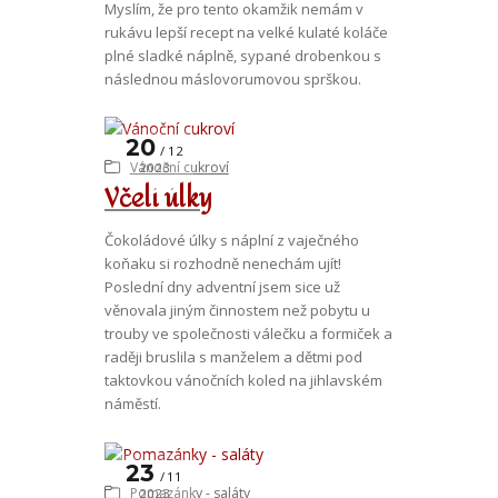
Myslím, že pro tento okamžik nemám v
rukávu lepší recept na velké kulaté koláče
plné sladké náplně, sypané drobenkou s
následnou máslovorumovou sprškou.
20
12
Vánoční cukroví
2023
Včelí úlky
Čokoládové úlky s náplní z vaječného
koňaku si rozhodně nenechám ujít!
Poslední dny adventní jsem sice už
věnovala jiným činnostem než pobytu u
trouby ve společnosti válečku a formiček a
raději bruslila s manželem a dětmi pod
taktovkou vánočních koled na jihlavském
náměstí.
23
11
Pomazánky - saláty
2023