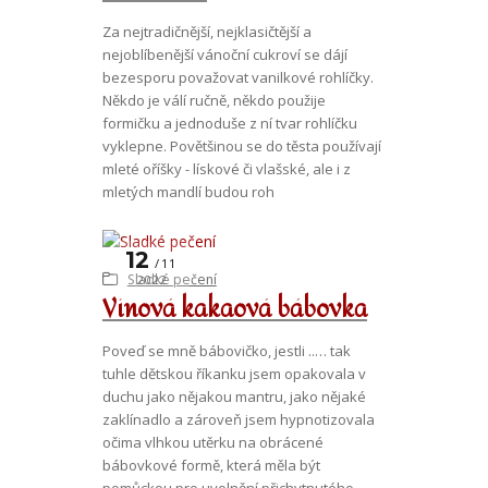
Za nejtradičnější, nejklasičtější a
nejoblíbenější vánoční cukroví se dájí
bezesporu považovat vanilkové rohlíčky.
Někdo je válí ručně, někdo použije
formičku a jednoduše z ní tvar rohlíčku
vyklepne. Povětšinou se do těsta používají
mleté oříšky - lískové či vlašské, ale i z
mletých mandlí budou roh
12
11
Sladké pečení
2022
Vínová kakaová bábovka
Poveď se mně bábovičko, jestli ..… tak
tuhle dětskou říkanku jsem opakovala v
duchu jako nějakou mantru, jako nějaké
zaklínadlo a zároveň jsem hypnotizovala
očima vlhkou utěrku na obrácené
bábovkové formě, která měla být
pomůckou pro uvolnění přichytnutého