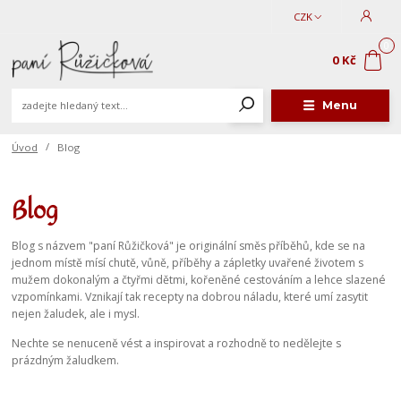
CZK
0
0 Kč
Menu
Úvod
Blog
Blog
Blog s názvem "paní Růžičková" je originální směs příběhů, kde se na
jednom místě mísí chutě, vůně, příběhy a zápletky uvařené životem s
mužem dokonalým a čtyřmi dětmi, kořeněné cestováním a lehce slazené
vzpomínkami. Vznikají tak recepty na dobrou náladu, které umí zasytit
nejen žaludek, ale i mysl.
Nechte se nenuceně vést a inspirovat a rozhodně to nedělejte s
prázdným žaludkem.