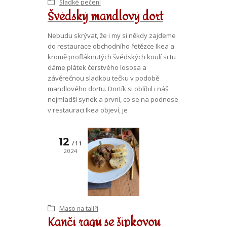
Sladké pečení
Švédský mandlový dort
Nebudu skrývat, že i my si někdy zajdeme
do restaurace obchodního řetězce Ikea a
kromě profláknutých švédských koulí si tu
dáme plátek čerstvého lososa a
závěrečnou sladkou tečku v podobě
mandlového dortu. Dortík si oblíbil i náš
nejmladší synek a první, co se na podnose
v restauraci Ikea objeví, je
12
11
2024
Maso na talíři
Kančí ragú se šípkovou