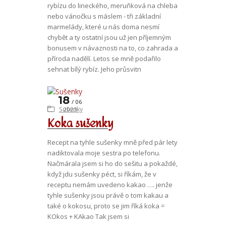
rybízu do lineckého, meruňková na chleba
nebo vánočku s máslem - tři základní
marmelády, které u nás doma nesmí
chybět a ty ostatní jsou už jen příjemným
bonusem v návaznosti na to, co zahrada a
příroda nadělí. Letos se mně podařilo
sehnat bílý rybíz. Jeho průsvitn
18
06
Sušenky
2023
Koka sušenky
Recept na tyhle sušenky mně před pár lety
nadiktovala moje sestra po telefonu.
Načmárala jsem si ho do sešitu a pokaždé,
když jdu sušenky péct, si říkám, že v
receptu nemám uvedeno kakao …. jenže
tyhle sušenky jsou právě o tom kakau a
také o kokosu, proto se jim říká koka =
KOkos + KAkao Tak jsem si