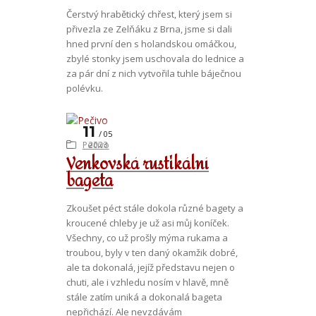
Čerstvý hrabětický chřest, který jsem si
přivezla ze Zelňáku z Brna, jsme si dali
hned první den s holandskou omáčkou,
zbylé stonky jsem uschovala do lednice a
za pár dní z nich vytvořila tuhle báječnou
polévku.
11
05
Pečivo
2023
Venkovská rustikální
bageta
Zkoušet péct stále dokola různé bagety a
kroucené chleby je už asi můj koníček.
Všechny, co už prošly mýma rukama a
troubou, byly v ten daný okamžik dobré,
ale ta dokonalá, jejíž představu nejen o
chuti, ale i vzhledu nosím v hlavě, mně
stále zatím uniká a dokonalá bageta
nepřichází. Ale nevzdávám