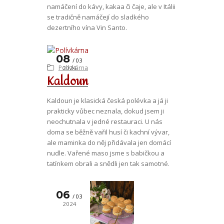
namáčení do kávy, kakaa či čaje, ale v Itálii
se tradičně namáčejí do sladkého
dezertního vína Vin Santo.
08
03
Polívkárna
2024
Kaldoun
Kaldoun je klasická česká polévka a já ji
prakticky vůbec neznala, dokud jsem ji
neochutnala v jedné restauraci. U nás
doma se běžně vařil husí či kachní vývar,
ale maminka do něj přidávala jen domácí
nudle. Vařené maso jsme s babičkou a
tatínkem obrali a snědli jen tak samotné.
06
03
2024