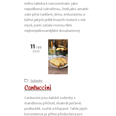
mého tatínka k narozeninám. Jako
nepolíbená cukrařinou, čistě jako amatér
zato plná nadšení, drivu, entuziasmu a
bůhví jakých ještě hnacích motorů v mé
mysli, jsem začala rovnou těmi
nejkomplikovanějšími dvoubarevný
11
03
2024
Sušenky
Cantuccini
Cantuccini jsou italské sušenky s
mandlovou příchutí, dvakrát pečené,
podlouhlé, suché a křupavé. Tahle jejich
konzistence je přímo předurčena pro