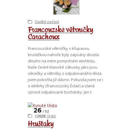
Sladké pečení
Francouzské větrníčky
Carachoux
Francouzské větrníčky s křupavou
krustičkou nahoře byly zapsány docela
dlouho na mém pomyslném wishlistu.
Naše české klasické zákusky jako jsou
věnečky a větrníky z odpalovaného těsta
jsem pokořila již dávno. Pokusila jsem se i
o eklérky (francouzsky Éclair) a slané
sýrové odpalované bochánky. Jen t
26
02
Kynuté těsto
2024
Hrušťáky