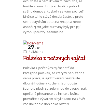
ochutnáte a natolik vám to zachutná, že
toužíte si onu dobrůtku tvořit v pohodlí
svého domova, kdykoliv se vám zachce?
Mně se tohle stává docela často, a proto
se neostýchám optat na recept a nebo
aspoň zjistit, jaké suroviny byly pro její
výrobu použity. A takhle ně
27
09
Polívkárna
2023
Polévka z pečených rajčat
Polévka z pečených rajčat patří do
kategorie polévek, se kterými není žádná
velká práce, u jejichž vaření nestrávíte
dlouhé hodiny v kuchyni. Jednoduše
šupnete plech se zeleninou do trouby, pak
upečené přesunete do hrnce a krátce
provaříte s vývarem a bylinkami, na závěr
vše dokonale dohladka rozmix