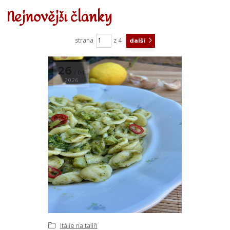
Nejnovější články
strana
z 4
další
26
04
2026
Itálie na talíři