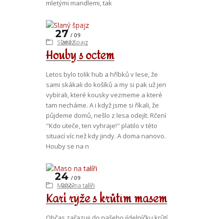
mletými mandlemi, tak
27
09
Slaný špajz
2022
Houby s octem
Letos bylo tolik hub a hříbků v lese, že
sami skákali do košíků a my si pak už jen
vybírali, které kousky vezmeme a které
tam necháme. A i když jsme si říkali, že
půjdeme domů, nešlo z lesa odejít. Rčení
"Kdo uteče, ten vyhraje!" platilo v této
situací víc než kdy jindy. A doma nanovo.
Houby se na n
24
09
Maso na talíři
2022
Kari rýže s krůtím masem
Občas zařazuji do našeho jídelníčku krůtí