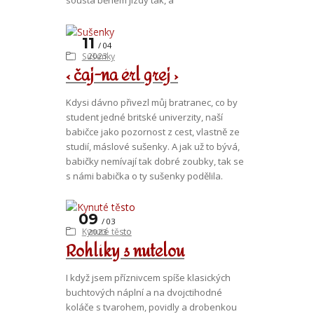
11
04
Sušenky
2023
‹ čaj-na érl grej ›
Kdysi dávno přivezl můj bratranec, co by
student jedné britské univerzity, naší
babičce jako pozornost z cest, vlastně ze
studií, máslové sušenky. A jak už to bývá,
babičky nemívají tak dobré zoubky, tak se
s námi babička o ty sušenky podělila.
09
03
Kynuté těsto
2023
Rohlíky s nutelou
I když jsem příznivcem spíše klasických
buchtových náplní a na dvojctihodné
koláče s tvarohem, povidly a drobenkou