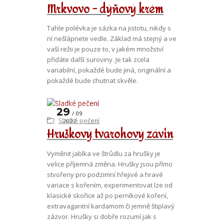
Mrkvovo - dýňový krém
Tahle polévka je sázka na jistotu, nikdy s
ní nešlápnete vedle. Základ má stejný a ve
vaší režii je pouze to, v jakém množství
přidáte další suroviny. Je tak zcela
variabilní, pokaždé bude jiná, originální a
pokaždé bude chutnat skvěle.
29
09
Sladké pečení
2022
Hruškový tvarohový závin
Vyměnit jablka ve štrůdlu za hrušky je
velice příjemná změna. Hrušky jsou přímo
stvořeny pro podzimní hřejivé a hravé
variace s kořením, experimentovat lze od
klasické skořice až po perníkové koření,
extravagantní kardamom či jemně štiplavý
zázvor. Hrušky si dobře rozumí jak s