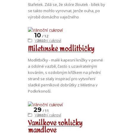
štafetek. Zdá se, že skóre žloutek - bílek by
se takto mohlo vyrovnat. Jenže ouha, po
výrobě domácího vaječného
10
12
Vánoční cukroví
2022
Miletínské modlitbičky
Modlitbičky - malé kapesní knížky v pevné
a odolné vazbě, často s uzavíratelným
kováním, s ozdobným křížkem na přední
straně se staly inspirací pro vytvoření
sladké perníkové dobrůtky z Miletína v
Podkrkonoší.
29
11
Vánoční cukroví
2022
Vanilkové rohlíčky
mandlové