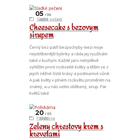
05
06
Sladké pečení
2023
Cheesecake s bezovým
sirupem
Černý bez patří bezpochyby mezi moje
nejoblíbenější bylinky a ráda jej využívám
také v kuchyni. Každé jaro netrpělivě
vyhlížím první rozkvetlé kvítky a těším se z
jejich něžné čisté krásy a podmanivé vůně.
A pak květy v plném rozkvětu proměním na
známý, a u nás velmi oblíbený, sirup. Pár
květů také
20
05
Polívkárna
2023
Zelený chřestový krém s
krevetami