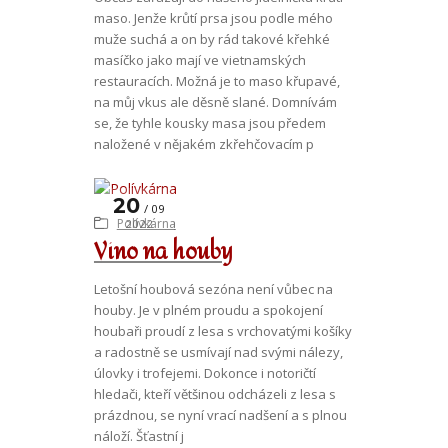
maso. Jenže krůtí prsa jsou podle mého
muže suchá a on by rád takové křehké
masíčko jako mají ve vietnamských
restauracích. Možná je to maso křupavé,
na můj vkus ale děsně slané. Domnívám
se, že tyhle kousky masa jsou předem
naložené v nějakém zkřehčovacím p
20
09
Polívkárna
2022
Víno na houby
Letošní houbová sezóna není vůbec na
houby. Je v plném proudu a spokojení
houbaři proudí z lesa s vrchovatými košíky
a radostně se usmívají nad svými nálezy,
úlovky i trofejemi. Dokonce i notoričtí
hledači, kteří většinou odcházeli z lesa s
prázdnou, se nyní vrací nadšení a s plnou
náloží. Šťastní j