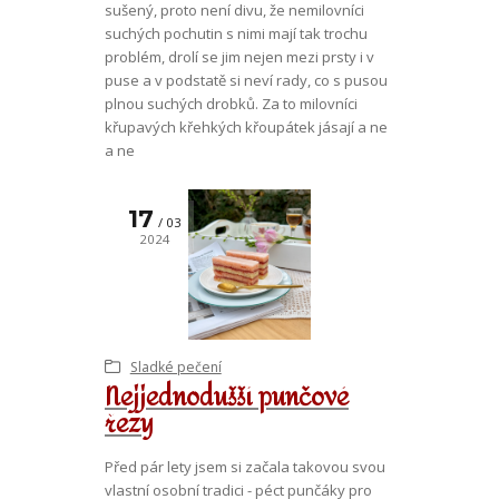
sušený, proto není divu, že nemilovníci
suchých pochutin s nimi mají tak trochu
problém, drolí se jim nejen mezi prsty i v
puse a v podstatě si neví rady, co s pusou
plnou suchých drobků. Za to milovníci
křupavých křehkých křoupátek jásají a ne
a ne
17
03
2024
Sladké pečení
Nejjednodušší punčové
řezy
Před pár lety jsem si začala takovou svou
vlastní osobní tradici - péct punčáky pro