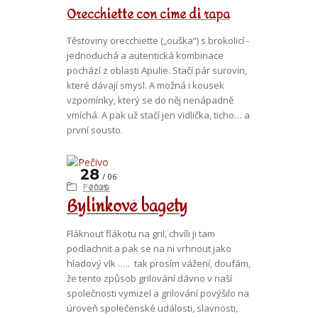
Orecchiette con cime di rapa
Těstoviny orecchiette („ouška“) s brokolicí -
jednoduchá a autentická kombinace
pochází z oblasti Apulie. Stačí pár surovin,
které dávají smysl. A možná i kousek
vzpomínky, který se do něj nenápadně
vmíchá. A pak už stačí jen vidlička, ticho… a
první sousto.
28
06
Pečivo
2025
Bylinkové bagety
Fláknout flákotu na gril, chvíli ji tam
podlachnit a pak se na ni vrhnout jako
hladový vlk ….. tak prosím vážení, doufám,
že tento způsob grilování dávno v naší
společnosti vymizel a grilování povýšilo na
úroveň společenské události, slavnosti,