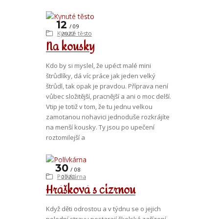
12
09
Kynuté těsto
2022
Na kousky
Kdo by si myslel, že upéct malé mini
štrůdlíky, dá víc práce jak jeden velký
štrůdl, tak opak je pravdou. Příprava není
vůbec složitější, pracnější a ani o moc delší.
Vtip je totiž v tom, že tu jednu velkou
zamotanou nohavici jednoduše rozkrájíte
na menší kousky. Ty jsou po upečení
roztomilejší a
30
08
Polívkárna
2022
Hrášková s cizrnou
Když děti odrostou a v týdnu se o jejich
polední stravu postarají školská zařízení,