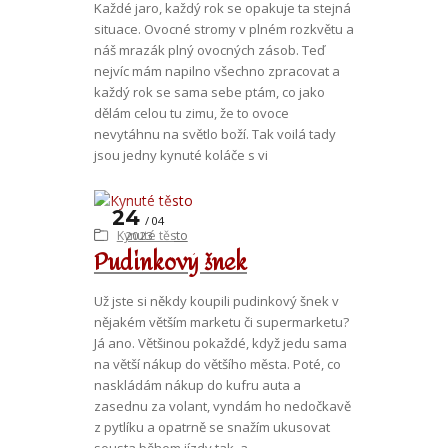
Každé jaro, každý rok se opakuje ta stejná
situace. Ovocné stromy v plném rozkvětu a
náš mrazák plný ovocných zásob. Teď
nejvíc mám napilno všechno zpracovat a
každý rok se sama sebe ptám, co jako
dělám celou tu zimu, že to ovoce
nevytáhnu na světlo boží. Tak voilá tady
jsou jedny kynuté koláče s vi
24
04
Kynuté těsto
2023
Pudinkový šnek
Už jste si někdy koupili pudinkový šnek v
nějakém větším marketu či supermarketu?
Já ano. Většinou pokaždé, když jedu sama
na větší nákup do většího města. Poté, co
naskládám nákup do kufru auta a
zasednu za volant, vyndám ho nedočkavě
z pytlíku a opatrně se snažím ukusovat
sousta během jízdy tak, a