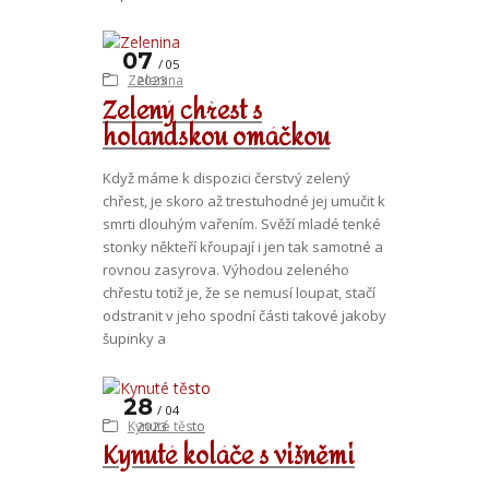
07
05
Zelenina
2023
Zelený chřest s
holandskou omáčkou
Když máme k dispozici čerstvý zelený
chřest, je skoro až trestuhodné jej umučit k
smrti dlouhým vařením. Svěží mladé tenké
stonky někteří křoupají i jen tak samotné a
rovnou zasyrova. Výhodou zeleného
chřestu totiž je, že se nemusí loupat, stačí
odstranit v jeho spodní části takové jakoby
šupinky a
28
04
Kynuté těsto
2023
Kynuté koláče s višněmi