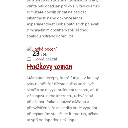
vaříte pak oběd jen pro dva. V ten okamžik
si můžete dovolit přidat na ostrosti,
pikantnosti nebo dokonce lehce
experimentovat. Doba batolecích polévek
s minimálním obsahem soli, žádnou
špetkou ostrého koření, za
23
08
Sladké pečení
2022
Hruškový román
Mám ráda recepty, které fungují. A kdo by
taky neměl, že? Přesto občas bezhlavě
skočím po nevyzkoušeném receptu, ať už
z časopisu nebo internetu, uchvácená
přiloženou fotkou, naivně ošálená a
přesvědčená, že moje dílo bude vypadat
přinejmenším stejně, ne-li lépe. No, někdy
to spíš nedopadne než dopa