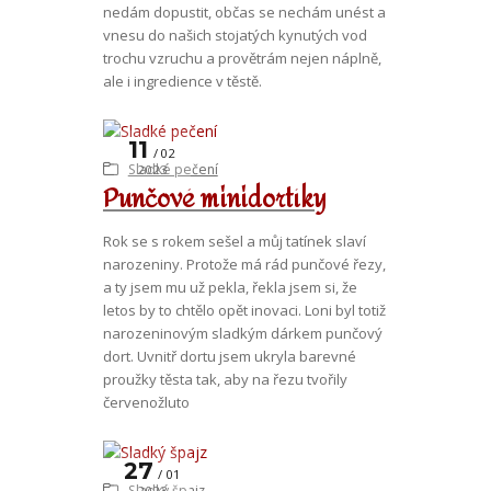
nedám dopustit, občas se nechám unést a
vnesu do našich stojatých kynutých vod
trochu vzruchu a provětrám nejen náplně,
ale i ingredience v těstě.
11
02
Sladké pečení
2023
Punčové minidortíky
Rok se s rokem sešel a můj tatínek slaví
narozeniny. Protože má rád punčové řezy,
a ty jsem mu už pekla, řekla jsem si, že
letos by to chtělo opět inovaci. Loni byl totiž
narozeninovým sladkým dárkem punčový
dort. Uvnitř dortu jsem ukryla barevné
proužky těsta tak, aby na řezu tvořily
červenožluto
27
01
Sladký špajz
2023