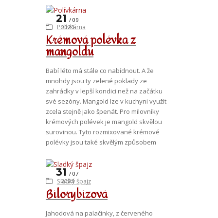
21
09
Polívkárna
2023
Krémová polévka z
mangoldu
Babí léto má stále co nabídnout. A že
mnohdy jsou ty zelené poklady ze
zahrádky v lepší kondici než na začátku
své sezóny. Mangold lze v kuchyni využít
zcela stejně jako špenát. Pro milovníky
krémových polévek je mangold skvělou
surovinou. Tyto rozmixované krémové
polévky jsou také skvělým způsobem
31
07
Sladký špajz
2023
Bílorybízová
Jahodová na palačinky, z červeného