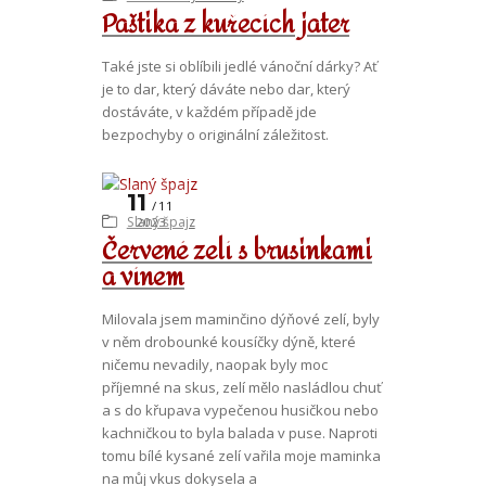
Paštika z kuřecích jater
Také jste si oblíbili jedlé vánoční dárky? Ať
je to dar, který dáváte nebo dar, který
dostáváte, v každém případě jde
bezpochyby o originální záležitost.
11
11
Slaný špajz
2023
Červené zelí s brusinkami
a vínem
Milovala jsem maminčino dýňové zelí, byly
v něm drobounké kousíčky dýně, které
ničemu nevadily, naopak byly moc
příjemné na skus, zelí mělo nasládlou chuť
a s do křupava vypečenou husičkou nebo
kachničkou to byla balada v puse. Naproti
tomu bílé kysané zelí vařila moje maminka
na můj vkus dokysela a