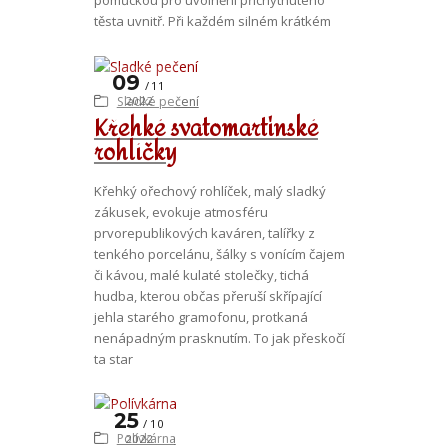
těsta uvnitř. Při každém silném krátkém
09
11
Sladké pečení
2022
Křehké svatomartinské
rohlíčky
Křehký ořechový rohlíček, malý sladký
zákusek, evokuje atmosféru
prvorepublikových kaváren, talířky z
tenkého porcelánu, šálky s vonícím čajem
či kávou, malé kulaté stolečky, tichá
hudba, kterou občas přeruší skřípající
jehla starého gramofonu, protkaná
nenápadným prasknutím. To jak přeskočí
ta star
25
10
Polívkárna
2022