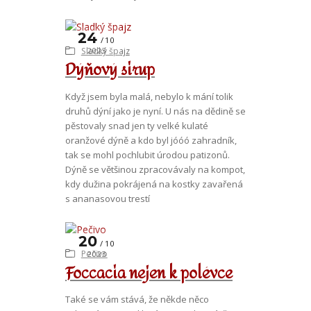
24
10
Sladký špajz
2023
Dýňový sirup
Když jsem byla malá, nebylo k mání tolik
druhů dýní jako je nyní. U nás na dědině se
pěstovaly snad jen ty velké kulaté
oranžové dýně a kdo byl jóóó zahradník,
tak se mohl pochlubit úrodou patizonů.
Dýně se většinou zpracovávaly na kompot,
kdy dužina pokrájená na kostky zavařená
s ananasovou trestí
20
10
Pečivo
2023
Foccacia nejen k polévce
Také se vám stává, že někde něco