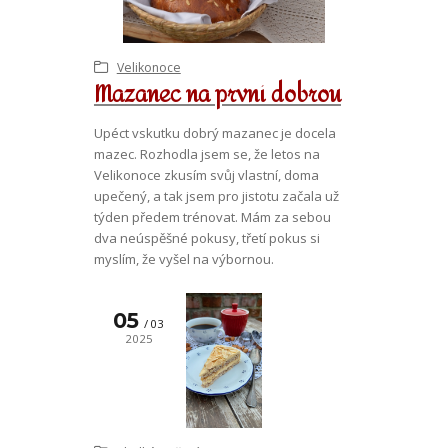
Velikonoce
Mazanec na první dobrou
Upéct vskutku dobrý mazanec je docela
mazec. Rozhodla jsem se, že letos na
Velikonoce zkusím svůj vlastní, doma
upečený, a tak jsem pro jistotu začala už
týden předem trénovat. Mám za sebou
dva neúspěšné pokusy, třetí pokus si
myslím, že vyšel na výbornou.
05
03
2025