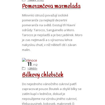
Pomerančová marmeláda
Milovníci citrusů považují sicilské
pomeranče za nejlepší dezertní
pomeranče na světě. Existují tři hlavní
odrůdy: Tarocco, Sanguinello a Moro.
Tarocco je nejsladší a je bez jadérek. Moro
je zas nejtmavší a s výraznou lehce
nakyslou chutí, v níž někteří cítí i závan
malin.
11
12
Vánoce
2022
Bílkový chlebíček
Do nejednoho vánočního cukroví patří
zapracovat pouze žloutek a zbylé bílky se
zatím kupí v ledničce, dokud je
nepoužijeme na výrobu jiného cukroví,
třeba pusinek, kokosek, makronek či