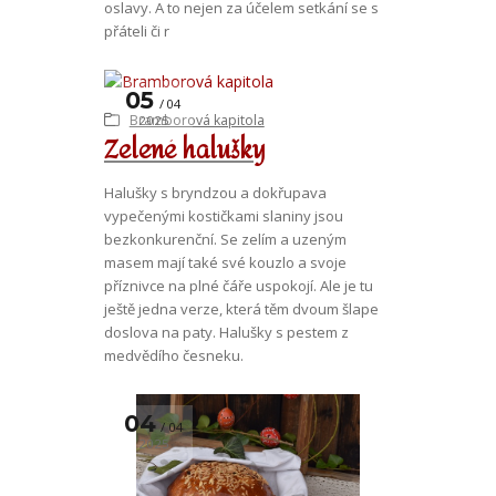
oslavy. A to nejen za účelem setkání se s
přáteli či r
05
04
Bramborová kapitola
2025
Zelené halušky
Halušky s bryndzou a dokřupava
vypečenými kostičkami slaniny jsou
bezkonkurenční. Se zelím a uzeným
masem mají také své kouzlo a svoje
příznivce na plné čáře uspokojí. Ale je tu
ještě jedna verze, která těm dvoum šlape
doslova na paty. Halušky s pestem z
medvědího česneku.
04
04
2025