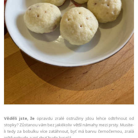
Věděli jste, že
opravdu zralé ostružiny jdou lehce odtrhnout od
stopky? Zůstanou vám bez jakékoliv větší námahy mezi prsty. Musíte-
li tedy za bobulku více zatáhnout, byť má barvu černočernou, zralá
ještě nebude a její chuť bude kyselá.