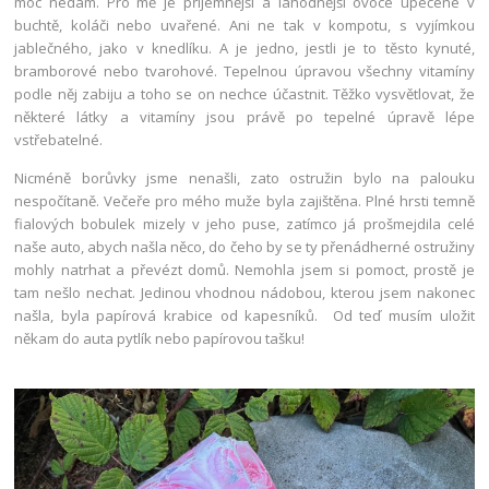
moc nedám. Pro mě je příjemnější a lahodnější ovoce upečené v
buchtě, koláči nebo uvařené. Ani ne tak v kompotu, s vyjímkou
jablečného, jako v knedlíku. A je jedno, jestli je to těsto kynuté,
bramborové nebo tvarohové. Tepelnou úpravou všechny vitamíny
podle něj zabiju a toho se on nechce účastnit. Těžko vysvětlovat, že
některé látky a vitamíny jsou právě po tepelné úpravě lépe
vstřebatelné.
Nicméně borůvky jsme nenašli, zato ostružin bylo na palouku
nespočítaně. Večeře pro mého muže byla zajištěna. Plné hrsti temně
fialových bobulek mizely v jeho puse, zatímco já prošmejdila celé
naše auto, abych našla něco, do čeho by se ty přenádherné ostružiny
mohly natrhat a převézt domů. Nemohla jsem si pomoct, prostě je
tam nešlo nechat. Jedinou vhodnou nádobou, kterou jsem nakonec
našla, byla papírová krabice od kapesníků. Od teď musím uložit
někam do auta pytlík nebo papírovou tašku!