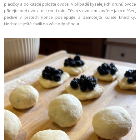
placičky a do každé položte ovoce. V případě kyselejších druhů ovoce
přidejte pod ovoce dle chuti cukr. Těsto s ovocem zavřete jako měšec,
pečlivě v prstech konce poslepujte a zamotejte kulaté knedlíky.
Nechte je ještě chvíli na vále odpočinout.