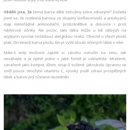
Věděli jste, že
černá barva dělá ostružiny extra zdravými? Dočetla
jsem se, že rostlinná barviva ze skupiny bioflavonoidů a antokyanů
mají mimořádné antioxidační, protizánětlivé a dokonce i proti
nádorové účinky. Ale pozor, tato látka může u lidí citlivých na
acylpyrin vyvolat nežádoucí alergickou reakci. Obecně u všech plodů
platí, čím tmavší barva plodu, tím je vyšší obsah účinných látek v něm.
Máte-li tedy možnost zajistit si zásobu ostružin na zimu, tak
neváhejte a je úplně jedno v jaké formě je uskladníte. Mražené,
zavařené jako kompot, džem, sirup či sušené. Jakoukoliv úpravou se
sníží pouze množství vitamínu C, vysoký podíl zdraví prospěšných
látek a barviv prý zůstane nezměněn.