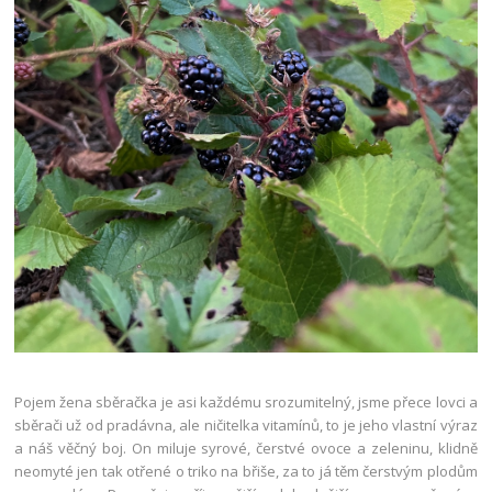
Pojem žena sběračka je asi každému srozumitelný, jsme přece lovci a
sběrači už od pradávna, ale ničitelka vitamínů, to je jeho vlastní výraz
a náš věčný boj. On miluje syrové, čerstvé ovoce a zeleninu, klidně
neomyté jen tak otřené o triko na břiše, za to já těm čerstvým plodům