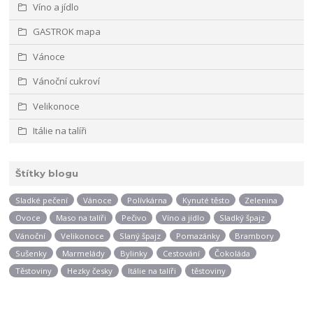
Víno a jídlo
GASTROK mapa
Vánoce
Vánoční cukroví
Velikonoce
Itálie na talíři
Štítky blogu
Sladké pečení
Vánoce
Polívkárna
Kynuté těsto
Zelenina
Ovoce
Maso na talíři
Pečivo
Víno a jídlo
Sladký špajz
Vánoční
Velikonoce
Slaný špajz
Pomazánky
Brambory
Sušenky
Marmelády
Bylinky
Cestování
Čokoláda
Těstoviny
Hezky česky
Itálie na talíři
těstoviny