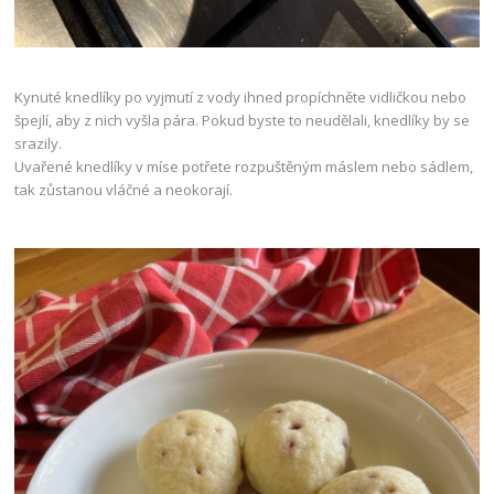
Kynuté knedlíky po vyjmutí z vody ihned propíchněte vidličkou nebo
špejlí, aby z nich vyšla pára. Pokud byste to neudělali, knedlíky by se
srazily.
Uvařené knedlíky v míse potřete rozpuštěným máslem nebo sádlem,
tak zůstanou vláčné a neokorají.