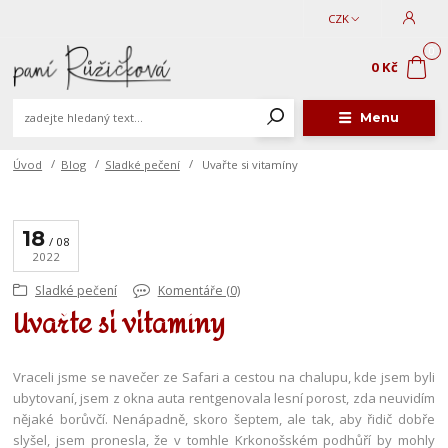
CZK
0
0 Kč
Menu
Úvod
Blog
Sladké pečení
Uvařte si vitamíny
18
08
2022
Sladké pečení
Komentáře (0)
Uvařte si vitamíny
Vraceli jsme se navečer ze Safari a cestou na chalupu, kde jsem byli
ubytovaní, jsem z okna auta rentgenovala lesní porost, zda neuvidím
nějaké borůvčí. Nenápadně, skoro šeptem, ale tak, aby řidič dobře
slyšel, jsem pronesla, že v tomhle Krkonošském podhůří by mohly