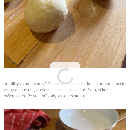
Knedlíky vkládejte do většího hrnce s vroucí vodou a vařte pod poklicí
zruba 8-10 minut, v polovině varu je otočte vařečkou, někdy se
ovšem stane, že se otočí zpět, tak je nechte tak.