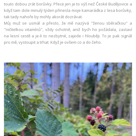
touto dobou zrát borůvky. Přece jen je to výš než České Budějovice a
když tam dole minulý týden přinesla moje kamarádka z lesa borůvky,
tak tady nahoře by mohly akorát dozrávat.
Můj muž se usmál a přesto, že mě nazývá "ženou sběračkou" a
"ničitelkou vitamínů", vždy ochotně, aniž bych ho požádala, zastaví
na lesní cestě a je-li to nezbytné, zajede i hlouběji. To je pak signál
pro mě, vystoupit a trhat. Když je ovšem co a do čeho.