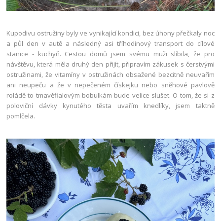
Kupodivu ostružiny byly ve vynikající kondici, bez úhony přečkaly noc
a půl den v autě a následný asi tříhodinový transport do cílové
stanice - kuchyň. Cestou domů jsem svému muži slíbila, že pro
návštěvu, která měla druhý den přijít, připravím zákusek s čerstvými
ostružinami, že vitamíny v ostružinách obsažené bezcitně neuvařím
ani neupeču a že v nepečeném čískejku nebo sněhové pavlově
roládě to tmavěfialovým bobulkám bude velice slušet. O tom, že si z
poloviční dávky kynutého těsta uvařím knedlíky, jsem taktně
pomlčela.