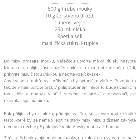
......................................................
500 g hrubé mouky
10 g čerstvého droždí
1 menší vejce
250 ml mléka
špetka soli
malá lžička cukru krupice
Do mísy prosejte mouku, vařečkou utvořte mělký důlek, nasypte
lžičku cukr, nalijte část vlažného mléka a rozdrobte do něj droždí,
přikryjte mísu čistou utěrkou a nechte vzejít kvásek.
Aby kvasnice dobře vyskočily mělo by být mléko vlažné. Poznáte to
tak, že v něm udržíte prst. V příliš studeném mléce to bude kvasnicím
trvat déle a naopak v příliš horkém, se strhají a nevyskočí, jak
říkávala moje maminka.
Pak přilijte zbytek mléka, přidejte vajíčko, sůl a vypracujte hladké
těsto, které by se nemělo lepit na stěny mísy. Mísu s těstem zakryjte
utěrkou a nechte při pokojové teplotě vykynout cca 1 hodinu.
Z těsta lžící odkrajujte malé bochánky, na vále z nich vytvarujte malé