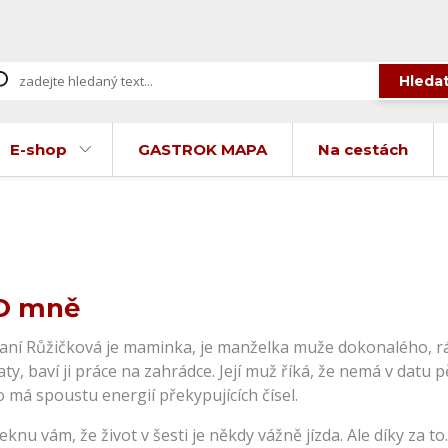
Hleda
E-shop
GASTROK MAPA
Na cestách
O mně
aní Růžičková je maminka, je manželka muže dokonalého, ráda
aty, baví ji práce na zahrádce. Její muž říká, že nemá v datu
o má spoustu energií překypujících čísel.
eknu vám, že život v šesti je někdy vážně jízda. Ale díky za 