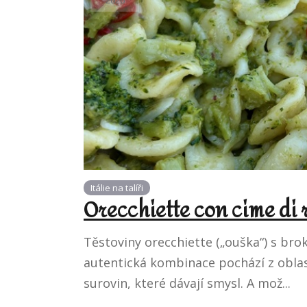
2026
Itálie na talíři
Orecchiette con cime di
Těstoviny orecchiette („ouška“) s brok
autentická kombinace pochází z oblast
surovin, které dávají smysl. A mož...