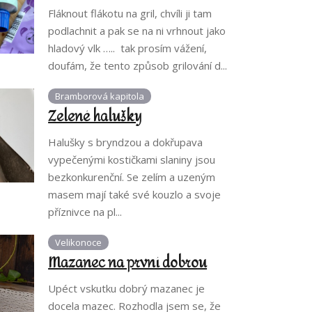
Fláknout flákotu na gril, chvíli ji tam
podlachnit a pak se na ni vrhnout jako
hladový vlk ….. tak prosím vážení,
doufám, že tento způsob grilování d...
Bramborová kapitola
Zelené halušky
Halušky s bryndzou a dokřupava
vypečenými kostičkami slaniny jsou
bezkonkurenční. Se zelím a uzeným
masem mají také své kouzlo a svoje
příznivce na pl...
Velikonoce
Mazanec na první dobrou
Upéct vskutku dobrý mazanec je
docela mazec. Rozhodla jsem se, že