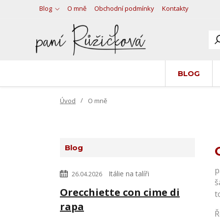
Blog
O mně
Obchodní podmínky
Kontakty
BLOG
Úvod
O mně
Blog
p
Itálie na talíři
26.04.2026
š
Orecchiette con cime di
t
rapa
Ř