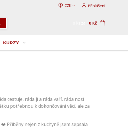
CZK
Přihlášení
0
ks
za
0 Kč
t
KURZY
 cestuje, ráda jí a ráda vaří, ráda nosí
 pětku potřebnou k dokončování věcí, ale za
to. ❤️ Příběhy nejen z kuchyně jsem sepsala