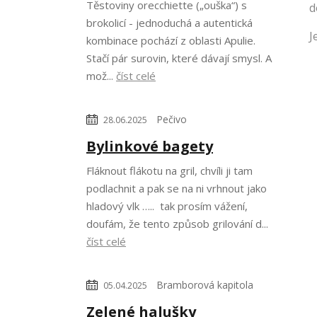
Těstoviny orecchiette („ouška“) s
d
brokolicí - jednoduchá a autentická
J
kombinace pochází z oblasti Apulie.
Stačí pár surovin, které dávají smysl. A
mož...
číst celé
Pečivo
28.06.2025
Bylinkové bagety
Fláknout flákotu na gril, chvíli ji tam
podlachnit a pak se na ni vrhnout jako
hladový vlk ….. tak prosím vážení,
doufám, že tento způsob grilování d...
číst celé
Bramborová kapitola
05.04.2025
Zelené halušky