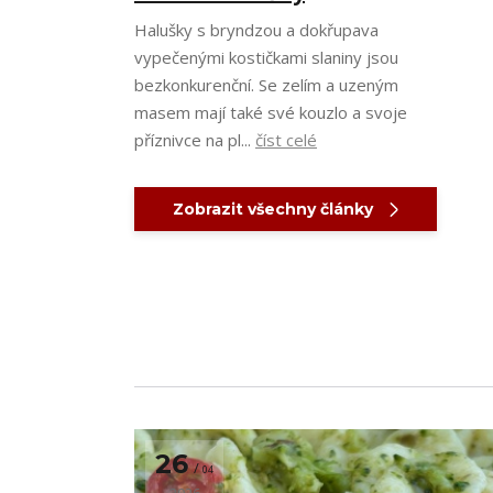
Halušky s bryndzou a dokřupava
vypečenými kostičkami slaniny jsou
bezkonkurenční. Se zelím a uzeným
masem mají také své kouzlo a svoje
příznivce na pl...
číst celé
Zobrazit všechny články
26
04