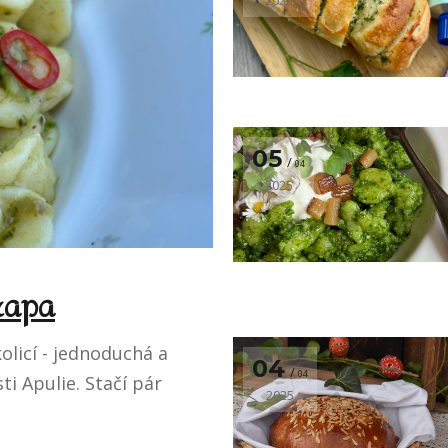
2025
05
04
2025
 rapa
olicí - jednoduchá a
04
04
i Apulie. Stačí pár
2025