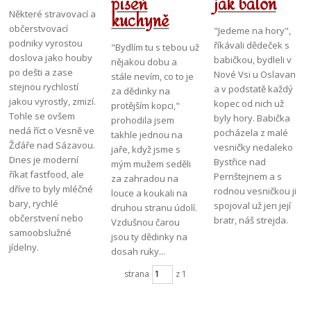
píseň
jak balón
kuchyně
Některé stravovací a
občerstvovací
"Jedeme na hory",
podniky vyrostou
říkávali dědeček s
"Bydlím tu s tebou už
doslova jako houby
babičkou, bydleli v
nějakou dobu a
po dešti a zase
Nové Vsi u Oslavan
stále nevím, co to je
stejnou rychlostí
a v podstatě každý
za dědinky na
jakou vyrostly, zmizí.
kopec od nich už
protějším kopci,"
Tohle se ovšem
byly hory. Babička
prohodila jsem
nedá říct o Vesně ve
pocházela z malé
takhle jednou na
Žďáře nad Sázavou.
vesničky nedaleko
jaře, když jsme s
Dnes je moderní
Bystřice nad
mým mužem seděli
říkat fastfood, ale
Pernštejnem a s
za zahradou na
dříve to byly mléčné
rodnou vesničkou ji
louce a koukali na
bary, rychlé
spojoval už jen její
druhou stranu údolí.
občerstvení nebo
bratr, náš strejda.
Vzdušnou čarou
samoobslužné
jsou ty dědinky na
jídelny.
dosah ruky...
strana
z 1