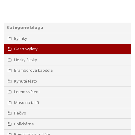
Kategorie blogu
Bylinky
Gastrovýlety
Hezky česky
Bramborová kapitola
Kynuté těsto
Letem světem
Maso na talíři
Pečivo
Polívkárna
Pomazánky - saláty