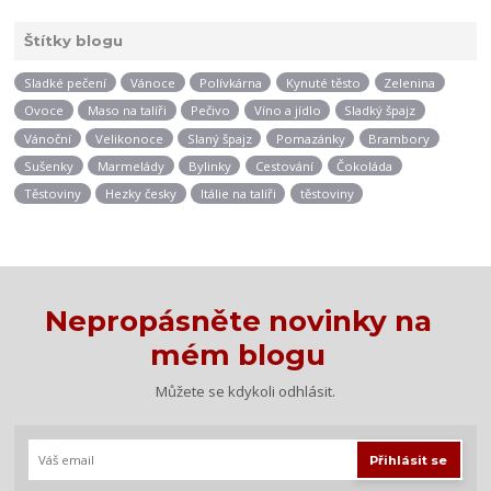
Štítky blogu
Sladké pečení
Vánoce
Polívkárna
Kynuté těsto
Zelenina
Ovoce
Maso na talíři
Pečivo
Víno a jídlo
Sladký špajz
Vánoční
Velikonoce
Slaný špajz
Pomazánky
Brambory
Sušenky
Marmelády
Bylinky
Cestování
Čokoláda
Těstoviny
Hezky česky
Itálie na talíři
těstoviny
Nepropásněte novinky na
mém blogu
Můžete se kdykoli odhlásit.
Přihlásit se