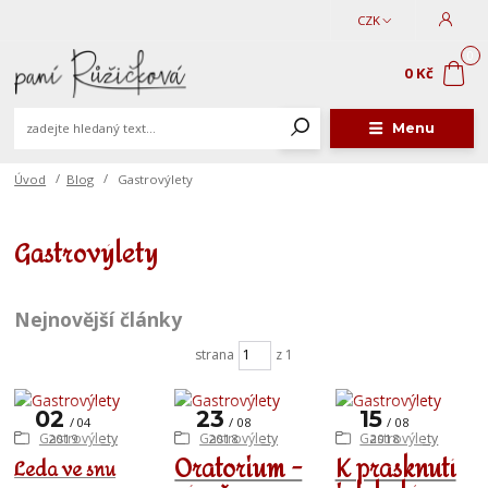
CZK
0
0 Kč
Menu
Úvod
Blog
Gastrovýlety
Gastrovýlety
Nejnovější články
strana
z 1
02
23
15
04
08
08
Gastrovýlety
Gastrovýlety
Gastrovýlety
2019
2018
2018
Oratorium -
K prasknutí
Leda ve snu