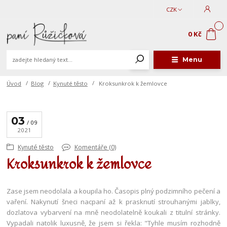
CZK
0
0 Kč
Menu
Úvod
Blog
Kynuté těsto
Kroksunkrok k žemlovce
03
09
2021
Kynuté těsto
Komentáře (0)
Kroksunkrok k žemlovce
Zase jsem neodolala a koupila ho. Časopis plný podzimního pečení a
vaření. Nakynutí šneci nacpaní až k prasknutí strouhanými jablky,
dozlatova vybarvení na mně neodolatelně koukali z titulní stránky.
Vypadali natolik luxusně, že jsem si řekla: "Tyhle musím rozhodně