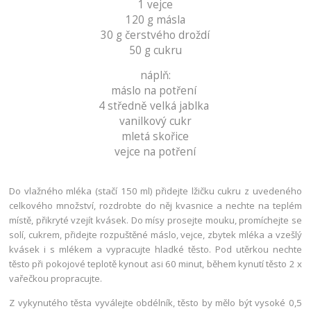
1 vejce
120 g másla
30 g čerstvého droždí
50 g cukru
náplň:
máslo na potření
4 středně velká jablka
vanilkový cukr
mletá skořice
vejce na potření
Do vlažného mléka (stačí 150 ml) přidejte lžičku cukru z uvedeného
celkového množství, rozdrobte do něj kvasnice a nechte na teplém
místě, přikryté vzejít kvásek. Do mísy prosejte mouku, promíchejte se
solí, cukrem, přidejte rozpuštěné máslo, vejce, zbytek mléka a vzešlý
kvásek i s mlékem a vypracujte hladké těsto. Pod utěrkou nechte
těsto při pokojové teplotě kynout asi 60 minut, během kynutí těsto 2 x
vařečkou propracujte.
Z vykynutého těsta vyválejte obdélník, těsto by mělo být vysoké 0,5