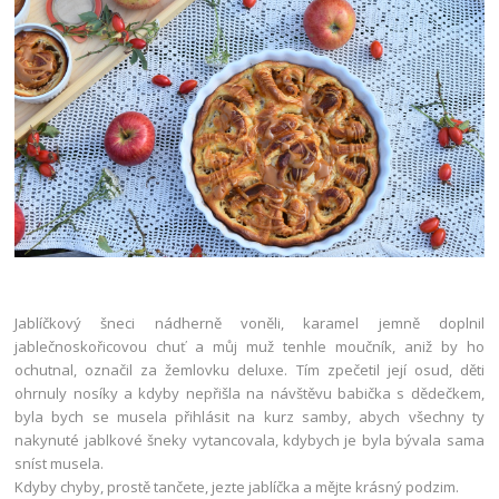
Jablíčkový šneci nádherně voněli, karamel jemně doplnil
jablečnoskořicovou chuť a můj muž tenhle moučník, aniž by ho
ochutnal, označil za žemlovku deluxe. Tím zpečetil její osud, děti
ohrnuly nosíky a kdyby nepřišla na návštěvu babička s dědečkem,
byla bych se musela přihlásit na kurz samby, abych všechny ty
nakynuté jablkové šneky vytancovala, kdybych je byla bývala sama
sníst musela.
Kdyby chyby, prostě tančete, jezte jablíčka a mějte krásný podzim.