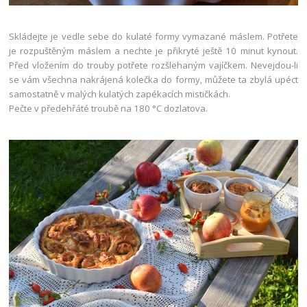
Skládejte je vedle sebe do kulaté formy vymazané máslem. Potřete
je rozpuštěným máslem a nechte je přikryté ještě 10 minut kynout.
Před vložením do trouby potřete rozšlehaným vajíčkem. Nevejdou-li
se vám všechna nakrájená kolečka do formy, můžete ta zbylá upéct
samostatně v malých kulatých zapékacích mističkách.
Pečte v předehřáté troubě na 180 °C dozlatova.