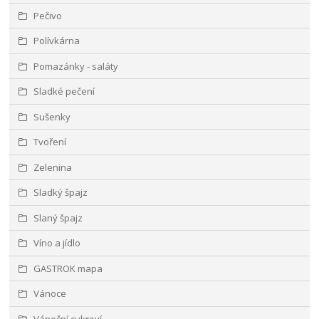
Pečivo
Polívkárna
Pomazánky - saláty
Sladké pečení
Sušenky
Tvoření
Zelenina
Sladký špajz
Slaný špajz
Víno a jídlo
GASTROK mapa
Vánoce
Vánoční cukroví