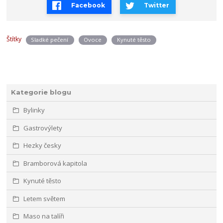
Facebook
Twitter
Štítky
Sladké pečení
Ovoce
Kynuté těsto
Kategorie blogu
Bylinky
Gastrovýlety
Hezky česky
Bramborová kapitola
Kynuté těsto
Letem světem
Maso na talíři