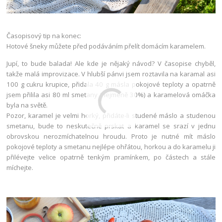
Časopisový tip na konec:
Hotové šneky můžete před podáváním přelít domácím karamelem.
Jupí, to bude balada! Ale kde je nějaký návod? V časopise chyběl,
takže malá improvizace. V hlubší pánvi jsem roztavila na karamal asi
100 g cukru krupice, přidala 40 g másla pokojové teploty a opatrně
jsem přilila asi 80 ml smetany (nejméně 30%) a karamelová omáčka
byla na světě.
Pozor, karamel je velmi horký, přidáte-li studené máslo a studenou
smetanu, bude to neskutečně prskat a karamel se srazí v jednu
obrovskou nerozmíchatelnou hroudu. Proto je nutné mít máslo
pokojové teploty a smetanu nejlépe ohřátou, horkou a do karamelu ji
přilévejte velice opatrně tenkým pramínkem, po částech a stále
míchejte.