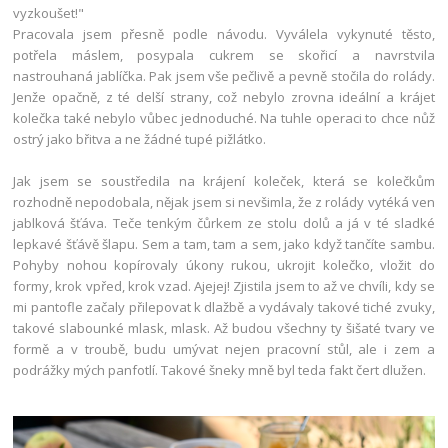
vyzkoušet!"
Pracovala jsem přesně podle návodu. Vyválela vykynuté těsto,
potřela máslem, posypala cukrem se skořicí a navrstvila
nastrouhaná jablíčka. Pak jsem vše pečlivě a pevně stočila do rolády.
Jenže opačně, z té delší strany, což nebylo zrovna ideální a krájet
kolečka také nebylo vůbec jednoduché. Na tuhle operaci to chce nůž
ostrý jako břitva a ne žádné tupé pižlátko.
Jak jsem se soustředila na krájení koleček, která se kolečkům
rozhodně nepodobala, nějak jsem si nevšimla, že z rolády vytéká ven
jablková šťáva. Teče tenkým čůrkem ze stolu dolů a já v té sladké
lepkavé šťávě šlapu. Sem a tam, tam a sem, jako když tančíte sambu.
Pohyby nohou kopírovaly úkony rukou, ukrojit kolečko, vložit do
formy, krok vpřed, krok vzad. Ajejej! Zjistila jsem to až ve chvíli, kdy se
mi pantofle začaly přilepovat k dlažbě a vydávaly takové tiché zvuky,
takové slabounké mlask, mlask. Až budou všechny ty šišaté tvary ve
formě a v troubě, budu umývat nejen pracovní stůl, ale i zem a
podrážky mých panfotlí. Takové šneky mně byl teda fakt čert dlužen.