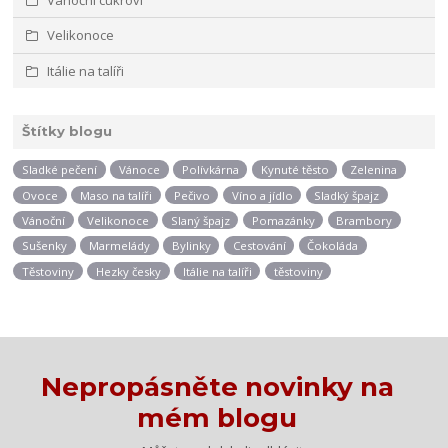
Velikonoce
Itálie na talíři
Štítky blogu
Sladké pečení
Vánoce
Polívkárna
Kynuté těsto
Zelenina
Ovoce
Maso na talíři
Pečivo
Víno a jídlo
Sladký špajz
Vánoční
Velikonoce
Slaný špajz
Pomazánky
Brambory
Sušenky
Marmelády
Bylinky
Cestování
Čokoláda
Těstoviny
Hezky česky
Itálie na talíři
těstoviny
Nepropásněte novinky na
mém blogu