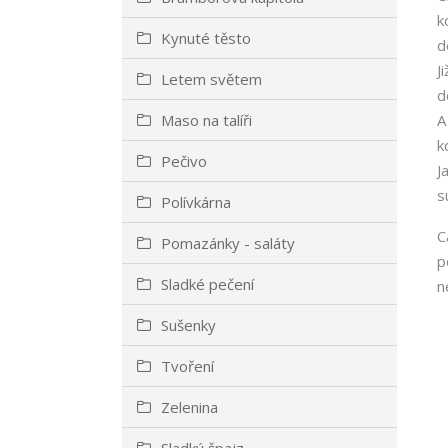
k
Kynuté těsto
d
J
Letem světem
d
Maso na talíři
A
k
Pečivo
J
s
Polívkárna
C
Pomazánky - saláty
p
Sladké pečení
n
Sušenky
Tvoření
Zelenina
Sladký špajz