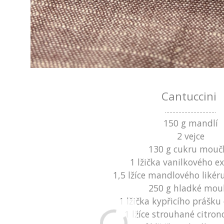
Cantuccini
..................................
150 g mandlí
2 vejce
130 g cukru mouč
1 lžička vanilkového e
1,5 lžíce mandlového liké
250 g hladké mou
1 lžička kypřicího prášku
1 lžíce strouhané citron