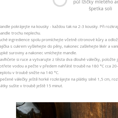
půl lžičky mletého 
špetka soli
andle pokrájejte na kousky - každou tak na 2-3 kousky. Při rozkra
andle trochu neplechu.
uché ingredience spolu promíchejte včetně citronové kůry a odlož
ajíčka s cukrem vyšlehejte do pěny, nakonec zašlehejte likér a van
ypké suroviny a nakonec vmíchejte mandle.
avlhčete si ruce a vytvarujte z těsta dva dlouhé válečky, položte 
otřete vodou a pečte v předem nahřáté troubě na 180 °C cca 20-
eplotu v troubě snižte na 140 °C.
pečené válečky ještě horké rozkrájejte na plátky silné 1,5 cm, rozl
látky sušte v troubě ještě 15 minut.