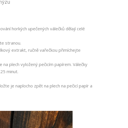
anýzu
jování horkých upečených válečků dělají celé
te stranou.
ilkový extrakt, ručně vařečkou přimíchejte
je na plech vyložený pečicím papírem. Válečky
25 minut.
ožte je naplocho zpět na plech na pečicí papír a