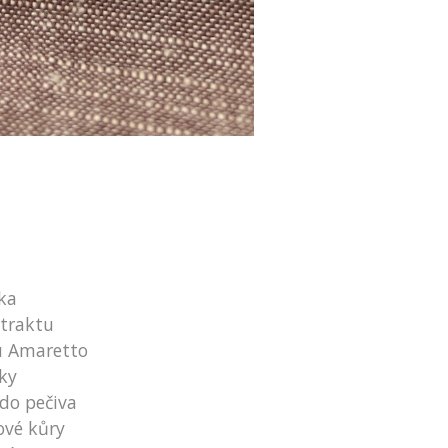
ka
xtraktu
ru Amaretto
ky
 do pečiva
ové kůry