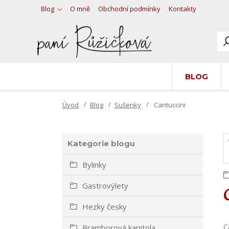
Blog
O mně
Obchodní podmínky
Kontakty
BLOG
Úvod
Blog
Sušenky
Cantuccini
Kategorie blogu
Bylinky
Gastrovýlety
Hezky česky
C
Bramborová kapitola