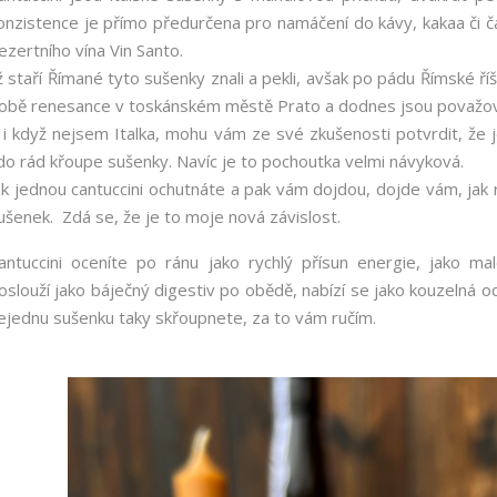
onzistence je přímo předurčena pro namáčení do kávy, kakaa či čaj
ezertního vína Vin Santo.
iž staří Římané tyto sušenky znali a pekli, avšak po pádu Římské říš
obě renesance v toskánském městě Prato a dodnes jsou považov
 i když nejsem Italka, mohu vám ze své zkušenosti potvrdit, že j
do rád křoupe sušenky. Navíc je to pochoutka velmi návyková.
ak jednou cantuccini ochutnáte a pak vám dojdou, dojde vám, jak
ušenek. Zdá se, že je to moje nová závislost.
antuccini oceníte po ránu jako rychlý přísun energie, jako ma
oslouží jako báječný digestiv po obědě, nabízí se jako kouzelná od
ejednu sušenku taky skřoupnete, za to vám ručím.