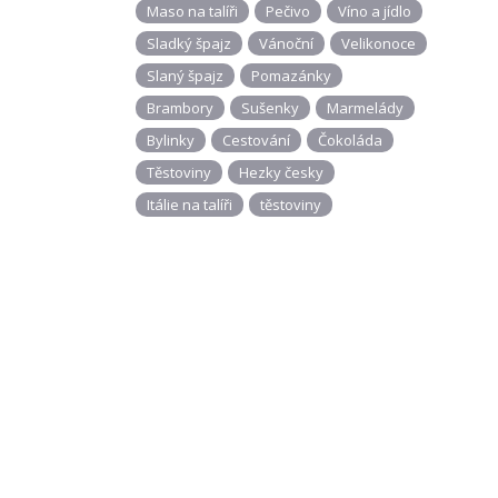
Maso na talíři
Pečivo
Víno a jídlo
Sladký špajz
Vánoční
Velikonoce
Slaný špajz
Pomazánky
Brambory
Sušenky
Marmelády
Bylinky
Cestování
Čokoláda
Těstoviny
Hezky česky
Itálie na talíři
těstoviny