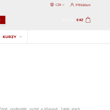
CZK
Přihlášení
0
ks
za
0 Kč
t
KURZY
čené, podlouhlé, suché a křupavé. Tahle jejich