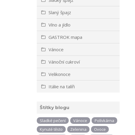
Slaný špajz
Víno a jídlo
GASTROK mapa
Vánoce
Vánoční cukroví
Velikonoce
Itálie na talíři
Štítky blogu
Sladké pečení
Vánoce
Polívkárna
Kynuté těsto
Zelenina
Ovoce