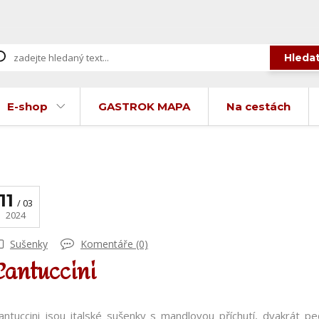
Hleda
E-shop
GASTROK MAPA
Na cestách
11
03
2024
Sušenky
Komentáře (0)
Cantuccini
antuccini jsou italské sušenky s mandlovou příchutí, dvakrát pe