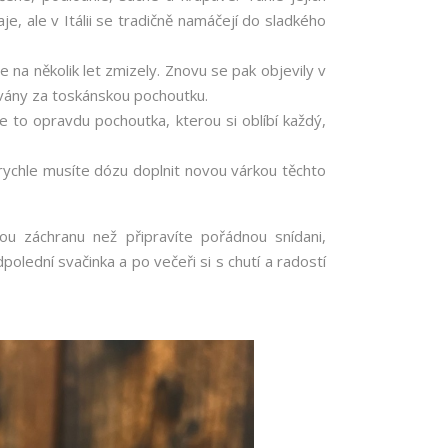
e, ale v Itálii se tradičně namáčejí do sladkého
e na několik let zmizely. Znovu se pak objevily v
ány za toskánskou pochoutku.
e to opravdu pochoutka, kterou si oblíbí každý,
 rychle musíte dózu doplnit novou várkou těchto
lou záchranu než připravíte pořádnou snídani,
polední svačinka a po večeři si s chutí a radostí