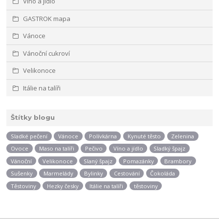
Víno a jídlo
GASTROK mapa
Vánoce
Vánoční cukroví
Velikonoce
Itálie na talíři
Štítky blogu
Sladké pečení
Vánoce
Polívkárna
Kynuté těsto
Zelenina
Ovoce
Maso na talíři
Pečivo
Víno a jídlo
Sladký špajz
Vánoční
Velikonoce
Slaný špajz
Pomazánky
Brambory
Sušenky
Marmelády
Bylinky
Cestování
Čokoláda
Těstoviny
Hezky česky
Itálie na talíři
těstoviny