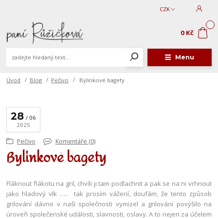
CZK
0
0 Kč
Menu
Úvod
Blog
Pečivo
Bylinkové bagety
28
06
2025
Pečivo
Komentáře (0)
Bylinkové bagety
Fláknout flákotu na gril, chvíli ji tam podlachnit a pak se na ni vrhnout
jako hladový vlk …..
tak prosím vážení, doufám, že tento způsob
grilování dávno v naší společnosti vymizel a grilování povýšilo na
úroveň společenské události, slavnosti, oslavy. A to nejen za účelem