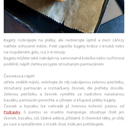
Bagety rozkrájejte na plátky, ale nedokrojte úplně a mezi zářezy
natřete ochucené máslo. Poté zapečte bagety krátce v troubě nebo
na rozpáleném grilu, cca 3-4 minuty.
Bagetu můžete také nakrájet na samostatná kolečka nebo rozříznout
podélně, náplň zlehka posypte strouhaným parmazánem.
Česneková náplň:
utřete změklé máslo, vmíchejte do něj nakrájenou zelenou petrželku,
strouhaný parmazán a rozmačkaný česnek, dle potřeby dosolte.
Zelenou petrželku a česnek vyměňte za nadrobno nasekanou
bazalku, parmazán ponechte a užívejte si křupavé plátky bagety.
Česnek a bazalku lze nahradit již hotovou kořenící pastou od
Podravky
. S pastou se snadno manipuluje, obsahuje čistě jen
česnek, bazalku, sůl, žádná aditiva, přídatné či chemické látky, je vždy
po ruce a vymáčknete z ní tolik chuti, kolik jen potřebujete.