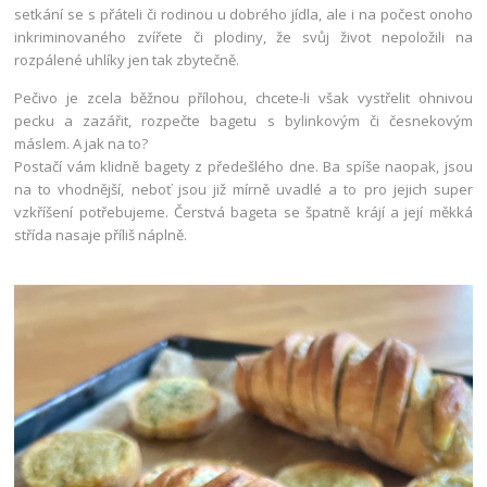
setkání se s přáteli či rodinou u dobrého jídla, ale i na počest onoho
inkriminovaného zvířete či plodiny, že svůj život nepoložili na
rozpálené uhlíky jen tak zbytečně.
Pečivo je zcela běžnou přílohou, chcete-li však vystřelit ohnivou
pecku a zazářit, rozpečte bagetu s bylinkovým či česnekovým
máslem. A jak na to?
Postačí vám klidně bagety z předešlého dne. Ba spíše naopak, jsou
na to vhodnější, neboť jsou již mírně uvadlé a to pro jejich super
vzkříšení potřebujeme. Čerstvá bageta se špatně krájí a její měkká
střída nasaje příliš náplně.