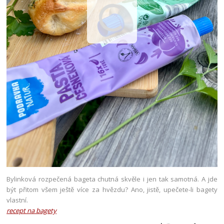
Bylinková rozpečená bageta chutná skvěle i jen tak samotná. A jde
být přitom všem ještě více za hvězdu? Ano, jistě, upečete-li bagety
vlastní.
recept na bagety