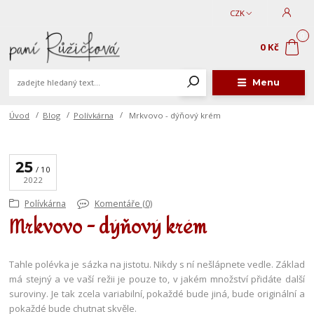
CZK
0
0 Kč
Menu
Úvod
Blog
Polívkárna
Mrkvovo - dýňový krém
25
10
2022
Polívkárna
Komentáře (0)
Mrkvovo - dýňový krém
Tahle polévka je sázka na jistotu. Nikdy s ní nešlápnete vedle. Základ
má stejný a ve vaší režii je pouze to, v jakém množství přidáte další
suroviny. Je tak zcela variabilní, pokaždé bude jiná, bude originální a
pokaždé bude chutnat skvěle.