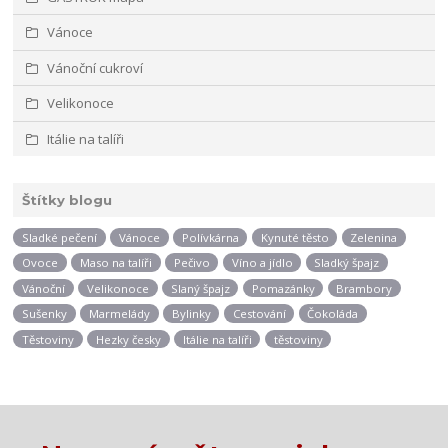
Vánoce
Vánoční cukroví
Velikonoce
Itálie na talíři
Štítky blogu
Sladké pečení
Vánoce
Polívkárna
Kynuté těsto
Zelenina
Ovoce
Maso na talíři
Pečivo
Víno a jídlo
Sladký špajz
Vánoční
Velikonoce
Slaný špajz
Pomazánky
Brambory
Sušenky
Marmelády
Bylinky
Cestování
Čokoláda
Těstoviny
Hezky česky
Itálie na talíři
těstoviny