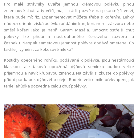
Pro malé strávníky uvařte jemnou krémovou polévku plnou
zeleninové chuti a ty větší, mají-li rádi, pozvěte na pikantnější verzi,
která bude mít říz. Experimentovat můžete třeba s kořením. Lehký
nádech orientu získá polévka přidáním kari, koriandru, zázvoru nebo
směsí koření jako je např. Garam Masála. Umocnit ostřejší chuť
polévky lze přidáním nastrouhaného čerstvého zázvoru a
česneku. Naopak sametovou jemnost polévce dodává smetana. Co
takhle ji vyměnit za kokosové mléko?
Kostičky opečeného rohlíku, podávané k polévce, jsou nestárnoucí
klasikou, ale taková opražená dýňová semínka budou velice
příjemnou a navíc křupavou změnou. Na závěr si zkuste do polévky
přidat pár kapek dýňového oleje. Budete velice mile překvapeni, jak
tahle lahůdka pozvedne celou chuť polévky.