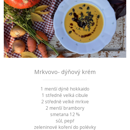
Mrkvovo- dýňový krém
...................................................
1 menší dýně hokkaido
1 středně velká cibule
2 středně velké mrkve
2 menší brambory
smetana 12 %
sůl, pepř
zeleninové koření do polévky