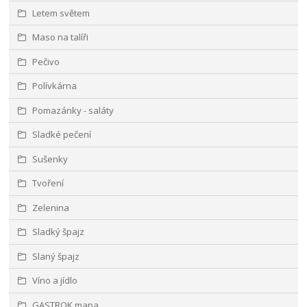
Letem světem
Maso na talíři
Pečivo
Polívkárna
Pomazánky - saláty
Sladké pečení
Sušenky
Tvoření
Zelenina
Sladký špajz
Slaný špajz
Víno a jídlo
GASTROK mapa