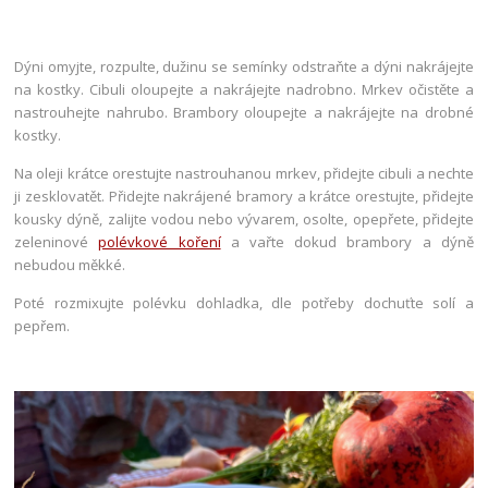
Dýni omyjte, rozpulte, dužinu se semínky odstraňte a dýni nakrájejte
na kostky. Cibuli oloupejte a nakrájejte nadrobno. Mrkev očistěte a
nastrouhejte nahrubo. Brambory oloupejte a nakrájejte na drobné
kostky.
Na oleji krátce orestujte nastrouhanou mrkev, přidejte cibuli a nechte
ji zesklovatět. Přidejte nakrájené bramory a krátce orestujte, přidejte
kousky dýně, zalijte vodou nebo vývarem, osolte, opepřete, přidejte
zeleninové
polévkové koření
a vařte dokud brambory a dýně
nebudou měkké.
Poté rozmixujte polévku dohladka, dle potřeby dochuťte solí a
pepřem.