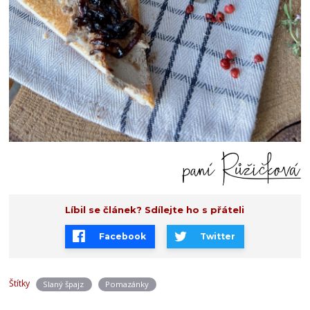
Líbil se článek? Sdílejte ho s přáteli
Facebook
Twitter
Štítky
Slaný špajz
Pomazánky