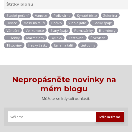
Štítky blogu
Sladké pečení
Vánoce
Polívkárna
Kynuté těsto
Zelenina
Ovoce
Maso na talíři
Pečivo
Víno a jídlo
Sladký špajz
Vánoční
Velikonoce
Slaný špajz
Pomazánky
Brambory
Sušenky
Marmelády
Bylinky
Cestování
Čokoláda
Těstoviny
Hezky česky
Itálie na talíři
těstoviny
Nepropásněte novinky na
mém blogu
Můžete se kdykoli odhlásit.
Přihlásit se