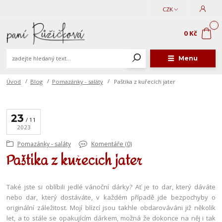
CZK
0
0 Kč
Menu
Úvod
Blog
Pomazánky - saláty
Paštika z kuřecích jater
23
11
2023
Pomazánky - saláty
Komentáře (0)
Paštika z kuřecích jater
Také jste si oblíbili jedlé vánoční dárky? Ať je to dar, který dáváte
nebo dar, který dostáváte, v každém případě jde bezpochyby o
originální záležitost. Mojí blízcí jsou takhle obdarováváni již několik
let, a to stále se opakujícím dárkem, možná že dokonce na něj i tak