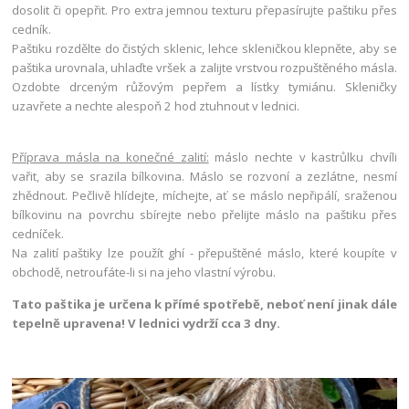
dosolit či opepřit. Pro extra jemnou texturu přepasírujte paštiku přes
cedník.
Paštiku rozdělte do čistých sklenic, lehce skleničkou klepněte, aby se
paštika urovnala, uhlaďte vršek a zalijte vrstvou rozpuštěného másla.
Ozdobte drceným růžovým pepřem a lístky tymiánu. Skleničky
uzavřete a nechte alespoň 2 hod ztuhnout v lednici.
Příprava másla na konečné zalití:
máslo nechte v kastrůlku chvíli
vařit, aby se srazila bílkovina. Máslo se rozvoní a zezlátne, nesmí
zhědnout. Pečlivě hlídejte, míchejte, ať se máslo nepřipálí, sraženou
bílkovinu na povrchu sbírejte nebo přelijte máslo na paštiku přes
cedníček.
Na zalití paštiky lze použít ghí - přepuštěné máslo, které koupíte v
obchodě, netroufáte-li si na jeho vlastní výrobu.
Tato paštika je určena k přímé spotřebě, neboť není jinak dále
tepelně upravena! V lednici vydrží cca 3 dny.