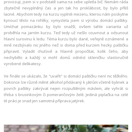
provozuji, jsem si v podstatě sama na sebe upletla bič. Nemám ráda
zbytečně nevyplněný čas a jen tak ho proklábosit, by bylo příliš
laciné. Abychom tedy na kurzu vyplnili mezeru, kterou nám poskytne
kynoucí těsto na rohlíky, vymyslela jsem si výrobu domácí paštiky.
Umíchat pomazánku by bylo snažší, ovšem tahle varianta už
proběhla na jarním kurzu. Teď tedy už nešlo couvnout a odsunout
hlavní surovinu k ledu. Téma kurzu bylo dané, veřejně oznámené a
mně nezbývalo nic jiného než si doma před kurzem hezky paštičku
připravit. Vyladit chuťově a hlavně propočítat, kolik čeho, aby
nechybělo a každý si mohl domů odnést skleničku vlastoručně
vyrobené delikatesy.
Ve finále se ukázalo, že "uvařit" si domácí paštičku není nic těžkého.
Dokonce lze různě měnit alkohol přidávaný k játrům včetně bylinek a
povrch paštiky zakrývat nejen rozpuštěným máslem, ale vyhrát si
třeba s brusinkovým či pomerančovým želé. Jediná piplačka na celé
té práci je snad jen samotná příprava jatýrek.