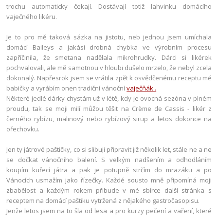
trochu automaticky čekají. Dostávají totiž lahvinku domácího
vaječného likéru.
Je to pro mě taková sázka na jistotu, neb jednou jsem umíchala
domácí Baileys a jakási drobná chybka ve výrobním procesu
zapříčinila, že smetana nadělala mikrohrudky. Dárci si likérek
pochvalovali, ale mě samotnou v hloubi dušelo mrzelo, že nebyl zcela
dokonalý. Napřesrok jsem se vrátila zpět k osvědčenému receptu mé
babičky a vyrábím onen tradiční vánoční
vaječňák .
Některé jedlé dárky chystám už v létě, kdy je ovocná sezóna v plném
proudu, tak se moji milí můžou těšit na Crème de Cassis - likér z
černého rybízu, malinový nebo rybízový sirup a letos dokonce na
ořechovku.
Jen ty játrové paštičky, co si slibuji připravit již několik let, stále ne a ne
se dočkat vánočního balení. S velkým nadšením a odhodláním
koupím kuřecí játra a pak je potupně strčím do mrazáku a po
Vánocích usmažím jako řízečky. Každé sousto mně připomíná moji
zbabělost a každým rokem přibude v mé sbírce další stránka s
receptem na domácí paštiku vytržená z nějakého gastročasopisu.
Jenže letos jsem na to šla od lesa a pro kurzy pečení a vaření, které