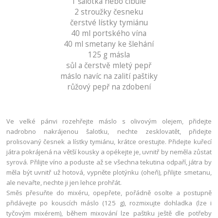
1 šalotka nebo cibule
2 stroužky česneku
čerstvé lístky tymiánu
40 ml portského vína
40 ml smetany ke šlehání
125 g másla
sůl a čerstvě mletý pepř
máslo navíc na zalití paštiky
růžový pepř na zdobení
Ve velké pánvi rozehřejte máslo s olivovým olejem, přidejte
nadrobno nakrájenou šalotku, nechte zesklovatět, přidejte
prolisovaný česnek a lístky tymiánu, krátce orestujte. Přidejte kuřecí
játra pokrájená na větší kousky a opékejte je, uvnitř by neměla zůstat
syrová. Přilijte víno a poduste až se všechna tekutina odpaří, játra by
měla být uvnitř už hotová, vypněte plotýnku (oheň), přilijte smetanu,
ale nevařte, nechte ji jen lehce prohřát.
Směs přesuňte do mixéru, opepřete, pořádně osolte a postupně
přidávejte po kouscích máslo (125 g), rozmixujte dohladka (lze i
tyčovým mixérem), během mixování lze paštiku ještě dle potřeby