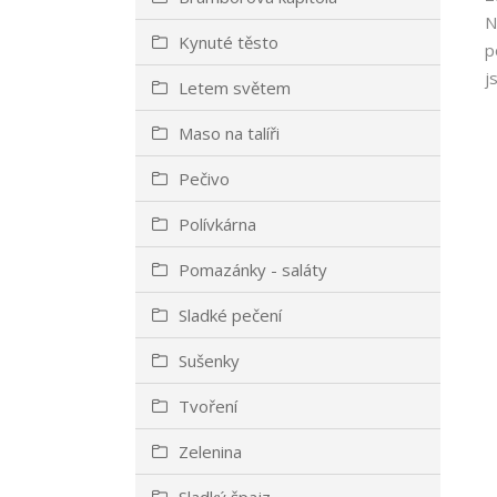
N
Kynuté těsto
p
j
Letem světem
Maso na talíři
Pečivo
Polívkárna
Pomazánky - saláty
Sladké pečení
Sušenky
Tvoření
Zelenina
Sladký špajz