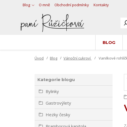
Blog
O mně
Obchodní podmínky
Kontakty
BLOG
Úvod
Blog
Vánoční cukroví
Vanilkové rohlí
Kategorie blogu
Bylinky
Gastrovýlety
Hezky česky
Z
Bramborová kapitola