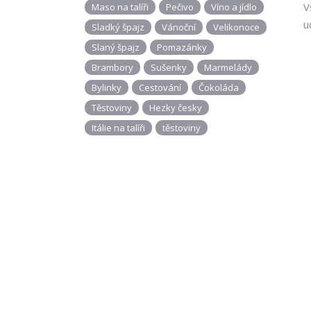
V
Maso na talíři
Pečivo
Víno a jídlo
u
Sladký špajz
Vánoční
Velikonoce
Slaný špajz
Pomazánky
Brambory
Sušenky
Marmelády
Bylinky
Cestování
Čokoláda
Těstoviny
Hezky česky
Itálie na talíři
těstoviny