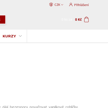
CZK
Přihlášení
0
ks
za
0 Kč
t
KURZY
 se dájí bezesporu považovat vanilkové rohlíčky.