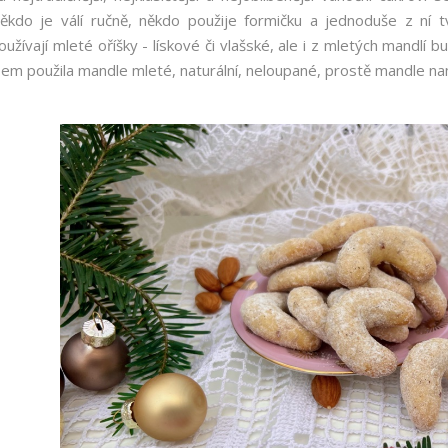
ěkdo je válí ručně, někdo použije formičku a jednoduše z ní t
oužívají mleté oříšky - lískové či vlašské, ale i z mletých mandlí
sem použila mandle mleté, naturální, neloupané, prostě mandle na