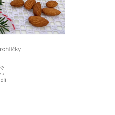
rohlíčky
.
ky
ka
dlí
r