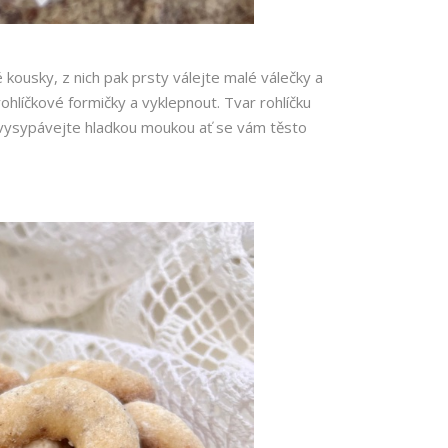
é kousky, z nich pak prsty válejte malé válečky a
hlíčkové formičky a vyklepnout. Tvar rohlíčku
 vysypávejte hladkou moukou ať se vám těsto