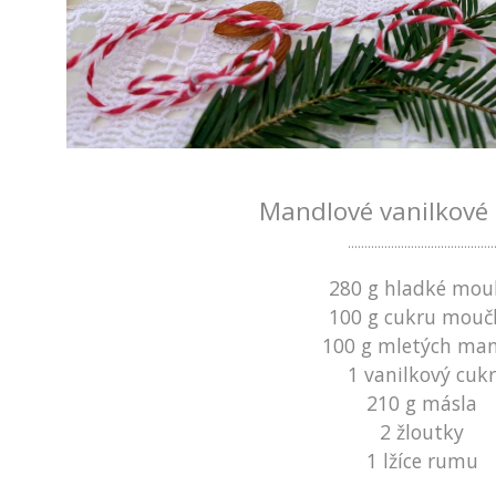
Mandlové vanilkové 
............................................
280 g hladké mou
100 g cukru mouč
100 g mletých man
1 vanilkový cuk
210 g másla
2 žloutky
1 lžíce rumu