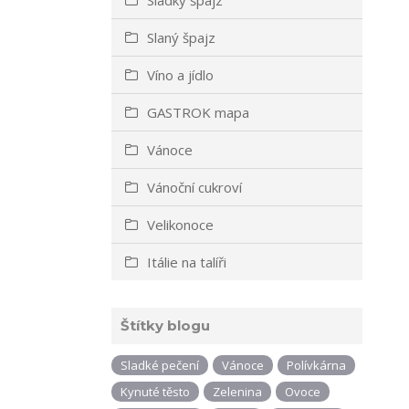
Slaný špajz
Víno a jídlo
GASTROK mapa
Vánoce
Vánoční cukroví
Velikonoce
Itálie na talíři
Štítky blogu
Sladké pečení
Vánoce
Polívkárna
Kynuté těsto
Zelenina
Ovoce