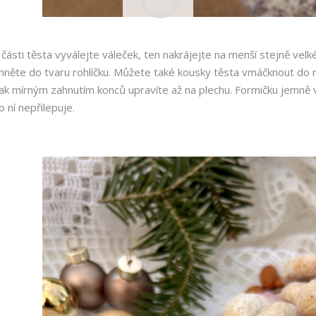
 části těsta vyválejte váleček, ten nakrájejte na menší stejně velk
hněte do tvaru rohlíčku. Můžete také kousky těsta vmáčknout do ro
ak mírným zahnutím konců upravíte až na plechu. Formičku jemně
o ní nepřilepuje.