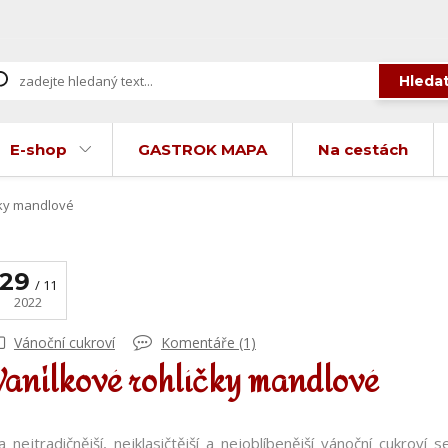
Hleda
E-shop
GASTROK MAPA
Na cestách
čky mandlové
29
11
2022
Vánoční cukroví
Komentáře (1)
Vanilkové rohlíčky mandlové
a nejtradičnější, nejklasičtější a nejoblíbenější vánoční cukroví