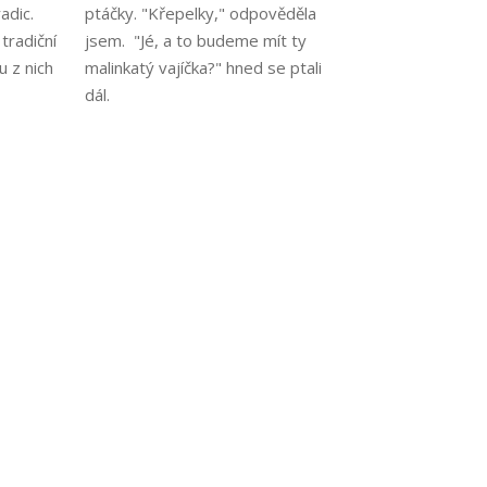
adic.
ptáčky. "Křepelky," odpověděla
tradiční
jsem. "Jé, a to budeme mít ty
u z nich
malinkatý vajíčka?" hned se ptali
dál.