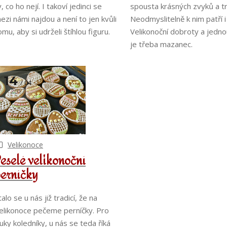
y, co ho nejí. I takoví jedinci se
spousta krásných zvyků a tr
ezi námi najdou a není to jen kvůli
Neodmyslitelně k nim patří i 
omu, aby si udrželi štíhlou figuru.
Velikonoční dobroty a jedno
je třeba mazanec.
14
04
2017
Velikonoce
eselé velikonoční
erníčky
talo se u nás již tradicí, že na
elikonoce pečeme perníčky. Pro
luky koledníky, u nás se teda říká