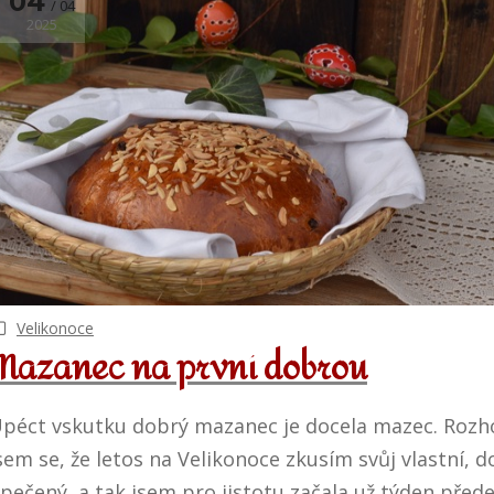
04
04
2025
Velikonoce
Mazanec na první dobrou
péct vskutku dobrý mazanec je docela mazec. Rozh
sem se, že letos na Velikonoce zkusím svůj vlastní, 
pečený, a tak jsem pro jistotu začala už týden pře