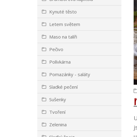
Kynuté těsto
Letem světem
Maso na talíři
Pečivo
Polívkárna
Pomazánky - saláty
Sladké pečení
Sušenky
Tvoření
U
Zelenina
j
u
Sladký špajz