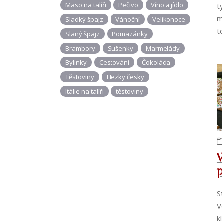
Maso na talíři
Pečivo
Víno a jídlo
t
m
Sladký špajz
Vánoční
Velikonoce
t
Slaný špajz
Pomazánky
Brambory
Sušenky
Marmelády
Bylinky
Cestování
Čokoláda
Těstoviny
Hezky česky
Itálie na talíři
těstoviny
V
p
S
V
k