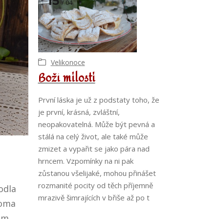
15
04
2022
Velikonoce
Boží milosti
První láska je už z podstaty toho, že
je první, krásná, zvláštní,
neopakovatelná. Může být pevná a
stálá na celý život, ale také může
zmizet a vypařit se jako pára nad
hrncem. Vzpomínky na ni pak
zůstanou všelijaké, mohou přinášet
rozmanité pocity od těch příjemně
odla
mrazivě šimrajících v břiše až po t
doma
dem