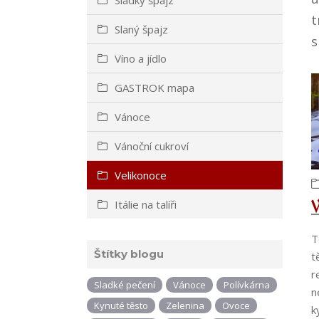
t
Slaný špajz
s
Víno a jídlo
GASTROK mapa
Vánoce
Vánoční cukroví
Velikonoce
Itálie na talíři
T
Štítky blogu
t
r
Sladké pečení
Vánoce
Polívkárna
n
Kynuté těsto
Zelenina
Ovoce
k