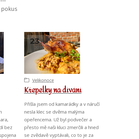
í pokus
23
09
2019
Velikonoce
Křepelky na dívání
Přišla jsem od kamarádky a v náručí
h
nesla klec se dvěma malýma
jara,
opeřencema. Už byl podvečer a
idí bez
přesto mě naši kluci zmerčili a hned
 spojena
se zvědavě vyptávali, co to je za