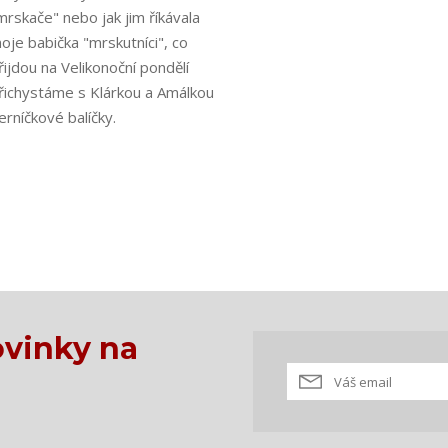
mrskače" nebo jak jim říkávala
oje babička "mrskutníci", co
řijdou na Velikonoční pondělí
řichystáme s Klárkou a Amálkou
erníčkové balíčky.
vinky na