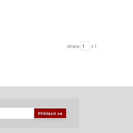
strana
z 1
Přihlásit se