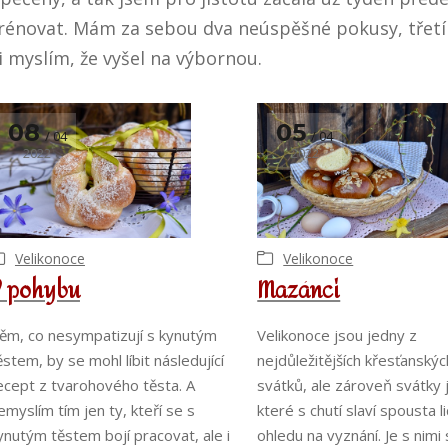
rénovat. Mám za sebou dva neúspěšné pokusy, třet
i myslím, že vyšel na výbornou.
08
05
04
04
2022
2022
Velikonoce
Velikonoce
V pohybu
Mazánci
ěm, co nesympatizují s kynutým
Velikonoce jsou jedny z
ěstem, by se mohl líbit následující
nejdůležitějších křesťanskýc
ecept z tvarohového těsta. A
svátků, ale zároveň svátky 
emyslím tím jen ty, kteří se s
které s chutí slaví spousta l
ynutým těstem bojí pracovat, ale i
ohledu na vyznání. Je s nimi