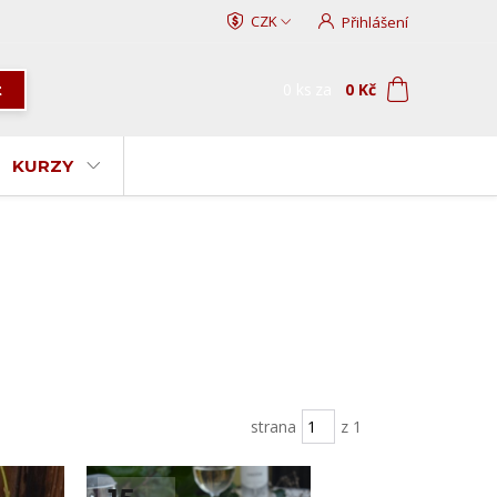
CZK
Přihlášení
0
ks
za
0 Kč
t
KURZY
strana
z 1