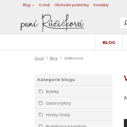
Blog
O mně
Obchodní podmínky
Kontakty
BLOG
Úvod
Blog
Velikonoce
Kategorie blogu
Bylinky
N
Gastrovýlety
Hezky česky
Bramborová kapitola