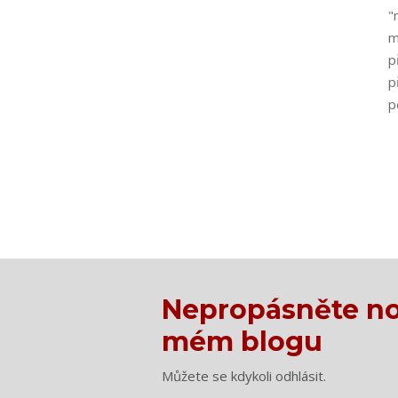
"
m
p
p
p
Nepropásněte no
mém blogu
Můžete se kdykoli odhlásit.