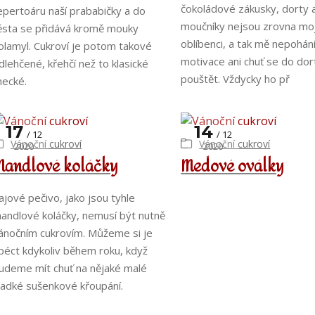
čokoládové zákusky, dorty 
epertoáru naší prababičky a do
moučníky nejsou zrovna moj
ěsta se přidává kromě mouky
oblíbenci, a tak mě nepohán
olamyl. Cukroví je potom takové
motivace ani chuť se do dor
dlehčené, křehčí než to klasické
pouštět. Vždycky ho př
inecké.
17
14
12
12
Vánoční cukroví
Vánoční cukroví
2020
2020
Mandlové koláčky
Medové oválky
ajové pečivo, jako jsou tyhle
andlové koláčky, nemusí být nutně
ánočním cukrovím. Můžeme si je
péct kdykoliv během roku, když
udeme mít chuť na nějaké malé
ladké sušenkové křoupání.