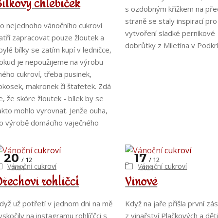
ílkový chlebíček
s ozdobným křížkem na pře
straně se staly inspirací pro
o nejednoho vánočního cukroví
vytvoření sladké perníkové
atří zapracovat pouze žloutek a
dobrůtky z Miletína v Podkr
bylé bílky se zatím kupí v ledničce,
okud je nepoužijeme na výrobu
iného cukroví, třeba pusinek,
okosek, makronek či štafetek. Zdá
e, že skóre žloutek - bílek by se
akto mohlo vyrovnat. Jenže ouha,
o výrobě domácího vaječného
20
17
12
12
Vánoční cukroví
Vánoční cukroví
2021
2021
řechoví rohlíčci
Vínové
dyž už potřetí v jednom dni na mě
Když na jaře přišla první zás
yskočily na instagramu rohlíččci s
z vinařství Plačkových a dět