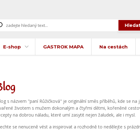
Hleda
E-shop
GASTROK MAPA
Na cestách
Blog
log s názvem "paní Růžičková" je originální směs příběhů, kde se na 
vařené životem s mužem dokonalým a čtyřmi dětmi, kořeněné cestová
ecepty na dobrou náladu, které umí zasytit nejen žaludek, ale i mysl.
echte se nenuceně vést a inspirovat a rozhodně to nedělejte s práz