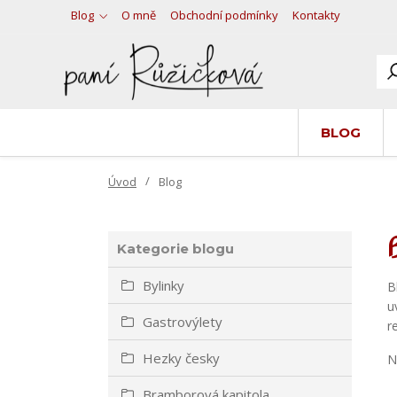
Blog
O mně
Obchodní podmínky
Kontakty
BLOG
Úvod
Blog
Kategorie blogu
Bylinky
B
u
Gastrovýlety
r
Hezky česky
N
Bramborová kapitola