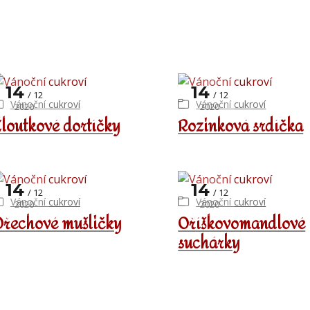
14
14
12
12
Vánoční cukroví
Vánoční cukroví
2020
2020
loutkové dortíčky
Rozinková srdíčka
14
14
12
12
Vánoční cukroví
Vánoční cukroví
2020
2020
řechové mušličky
Oříškovomandlové
suchárky