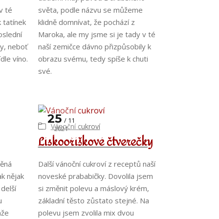
v té
světa, podle názvu se můžeme
 tatínek
klidně domnívat, že pochází z
oslední
Maroka, ale my jsme si je tady v té
ly, neboť
naší zemičce dávno přizpůsobily k
dle víno.
obrazu svému, tedy spíše k chuti
své.
25
11
Vánoční cukroví
2021
Lískooříškové čtverečky
něná
Další vánoční cukroví z receptů naší
k nějak
noveské prababičky. Dovolila jsem
 delší
si změnit polevu a máslový krém,
u
základní těsto zůstato stejné. Na
nže
polevu jsem zvolila mix dvou