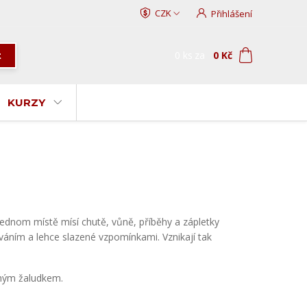
CZK
Přihlášení
0
ks
za
0 Kč
t
KURZY
jednom místě mísí chutě, vůně, příběhy a zápletky
ním a lehce slazené vzpomínkami. Vznikají tak
dným žaludkem.