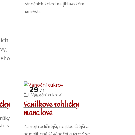
vánočních koled na jihlavském
náměstí.
,
jich
vy,
dkého
29
11
Vánoční cukroví
2022
ičky
Vanilkové rohlíčky
mandlové
nížky
sto s
Za nejtradičnější, nejklasičtější a
nejoblíbenější vánoční cukroví se