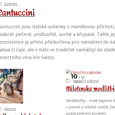
Sušenky
Cantuccini
antuccini jsou italské sušenky s mandlovou příchutí
vakrát pečené, podlouhlé, suché a křupavé. Tahle je
onzistence je přímo předurčena pro namáčení do ká
akaa či čaje, ale v Itálii se tradičně namáčejí do sla
ezertního vína Vin Santo.
11
10
12
12
Vánoční cukroví
2022
2022
Miletínské modlitb
Modlitbičky - malé kapesní k
v pevné a odolné vazbě, ča
Vánoce
uzavíratelným kováním,