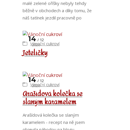
malé zelené oříšky nebyly tehdy
běžně v obchodech a díky tomu, že
náš tatínek jezdil pracovně po
14
12
Vánoční cukroví
2020
Jetelíčky
14
12
Vánoční cukroví
2020
Arašídová kolečka se
slaným karamelem
Arašídová kolečka se slaným
karamelem - recept na ně jsem
objevila náhodou na blogu