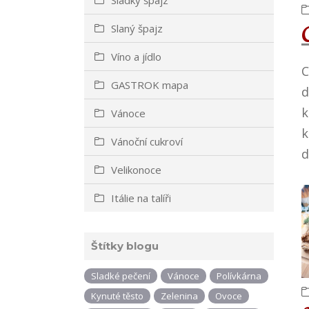
Slaný špajz
Víno a jídlo
C
GASTROK mapa
d
k
Vánoce
k
Vánoční cukroví
d
Velikonoce
Itálie na talíři
Štítky blogu
Sladké pečení
Vánoce
Polívkárna
Kynuté těsto
Zelenina
Ovoce