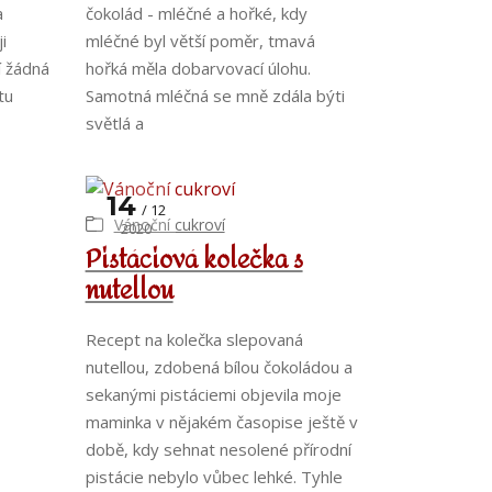
a
čokolád - mléčné a hořké, kdy
i
mléčné byl větší poměr, tmavá
í žádná
hořká měla dobarvovací úlohu.
tu
Samotná mléčná se mně zdála býti
světlá a
14
12
Vánoční cukroví
2020
Pistáciová kolečka s
nutellou
Recept na kolečka slepovaná
nutellou, zdobená bílou čokoládou a
sekanými pistáciemi objevila moje
maminka v nějakém časopise ještě v
době, kdy sehnat nesolené přírodní
pistácie nebylo vůbec lehké. Tyhle