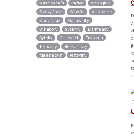
B
Maso na talíři
Pečivo
Víno a jídlo
Sladký špajz
Vánoční
Velikonoce
D
Slaný špajz
Pomazánky
p
Brambory
Sušenky
Marmelády
z
Bylinky
Cestování
Čokoláda
d
j
Těstoviny
Hezky česky
k
Itálie na talíři
těstoviny
s
t
p
O
K
v