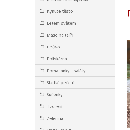
Kynuté těsto
Letem světem
Maso na talíři
Pečivo
Polívkárna
Pomazánky - saláty
Sladké pečení
Sušenky
Tvoření
Zelenina
Sladký špajz