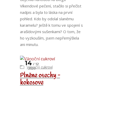
Víkendové pečení, stačilo si přečíst
nadpis a byla to láska na první
pohled. Kdo by odolal slanému
karamelu? Ještě k tomu ve spojení s
arašídovými sušenkami? O tom, že
ho vyzkouším, jsem nepřemýšlela
ani minutu.
14
12
Vánoční cukroví
2020
Plněné ořechy -
kokosové