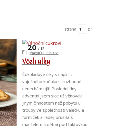
strana
z 1
20
12
Vánoční cukroví
2023
Včelí úlky
Čokoládové úlky s náplní z
vaječného koňaku si rozhodně
nenechám ujít! Poslední dny
adventní jsem sice už věnovala
jiným činnostem než pobytu u
trouby ve společnosti válečku a
formiček a raději bruslila s
manželem a dětmi pod taktovkou