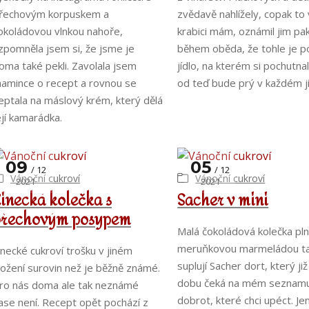
řechovým korpuskem a
zvědavě nahlížely, copak to 
okoládovou vlnkou nahoře,
krabici mám, oznámil jim pak
zpomněla jsem si, že jsme je
během oběda, že tohle je p
oma také pekli. Zavolala jsem
jídlo, na kterém si pochutna
amince o recept a rovnou se
od teď bude prý v každém jí
eptala na máslový krém, který dělá
ejí kamarádka.
09
05
12
12
Vánoční cukroví
Vánoční cukroví
2021
2021
inecká kolečka s
Sacher v mini
ořechovým posypem
Malá čokoládová kolečka pl
meruňkovou marmeládou ta
inecké cukroví trošku v jiném
suplují Sacher dort, který již
ložení surovin než je běžně známé.
dobu čeká na mém seznam
ro nás doma ale tak neznámé
dobrot, které chci upéct. Je
ase není. Recept opět pochází z