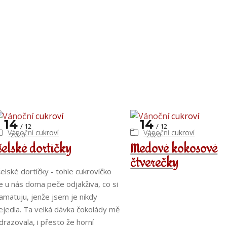
14
14
12
12
Vánoční cukroví
Vánoční cukroví
2020
2020
šelské dortíčky
Medové kokosové
čtverečky
šelské dortíčky - tohle cukrovíčko
e u nás doma peče odjakživa, co si
amatuju, jenže jsem je nikdy
ejedla. Ta velká dávka čokolády mě
drazovala, i přesto že horní