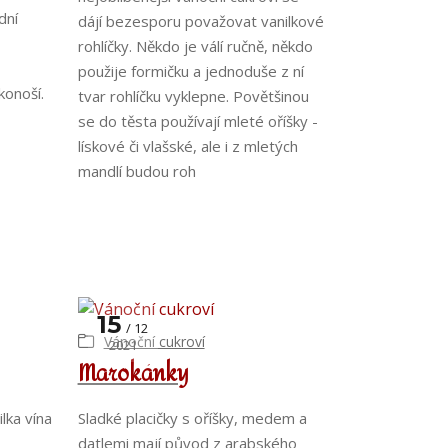
dní
dájí bezesporu považovat vanilkové
rohlíčky. Někdo je válí ručně, někdo
použije formičku a jednoduše z ní
konoší.
tvar rohlíčku vyklepne. Povětšinou
se do těsta používají mleté oříšky -
lískové či vlašské, ale i z mletých
mandlí budou roh
15
12
Vánoční cukroví
2021
Marokánky
ilka vína
Sladké placičky s oříšky, medem a
i
datlemi mají původ z arabského