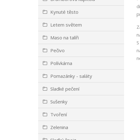
d
Kynuté těsto
p
Letem světem
Z
n
Maso na talíři
S
Pečivo
n
n
Polívkárna
Pomazánky - saláty
Sladké pečení
Sušenky
Tvoření
Zelenina
Sladký špajz