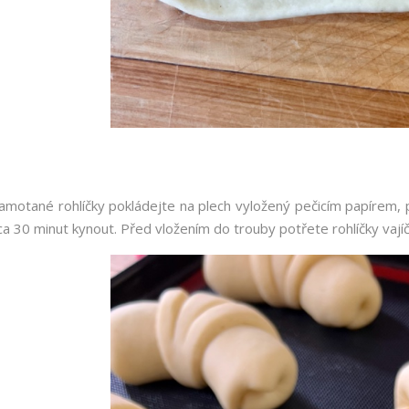
amotané rohlíčky pokládejte na plech vyložený pečicím papírem, př
ca 30 minut kynout. Před vložením do trouby potřete rohlíčky vaj