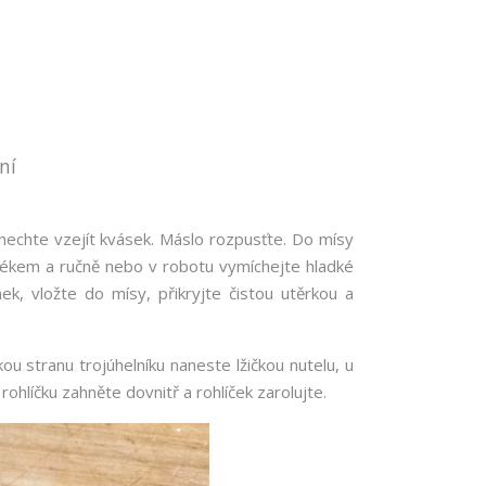
ní
 nechte vzejít kvásek. Máslo rozpusťte. Do mísy
 mlékem a ručně nebo v robotu vymíchejte hladké
ek, vložte do mísy, přikryjte čistou utěrkou a
kou stranu trojúhelníku naneste lžičkou nutelu, u
rohlíčku zahněte dovnitř a rohlíček zarolujte.