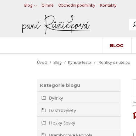
Blog
O mně
Obchodní podmínky
Kontakty
BLOG
Úvod
Blog
Kynuté těsto
Rohlíky s nutelou
Kategorie blogu
Bylinky
Gastrovýlety
Hezky česky
I
Bramborová kapitola