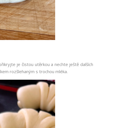
ikryjte je čistou utěrkou a nechte ještě dalších
íčkem rozšlehaným s trochou mléka.