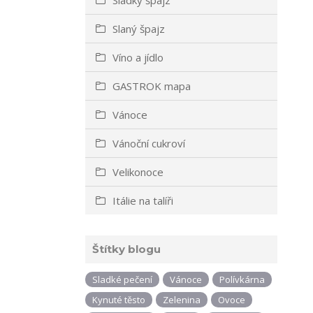
Slaný špajz
Víno a jídlo
GASTROK mapa
Vánoce
Vánoční cukroví
Velikonoce
Itálie na talíři
Štítky blogu
Sladké pečení
Vánoce
Polívkárna
Kynuté těsto
Zelenina
Ovoce