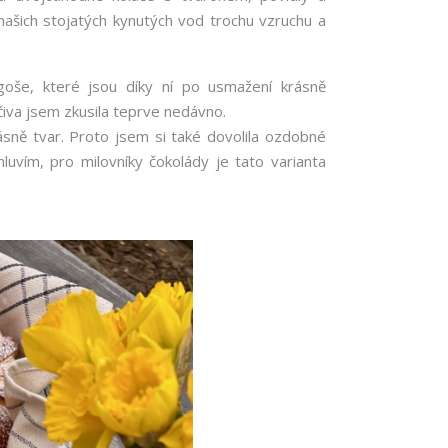
šich stojatých kynutých vod trochu vzruchu a
oše, které jsou díky ní po usmažení krásně
iva jsem zkusila teprve nedávno.
ásně tvar. Proto jsem si také dovolila ozdobné
mluvím, pro milovníky čokolády je tato varianta