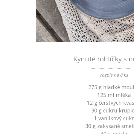
Kynuté rohlíčky s n
...............................................
rozpis na 8 ks
275 g hladké mo
125 ml mléka
12 g čerstvých kvas
30 g cukru krupi
1 vanilkový cuk
30 g zakysané sme
40 g másla