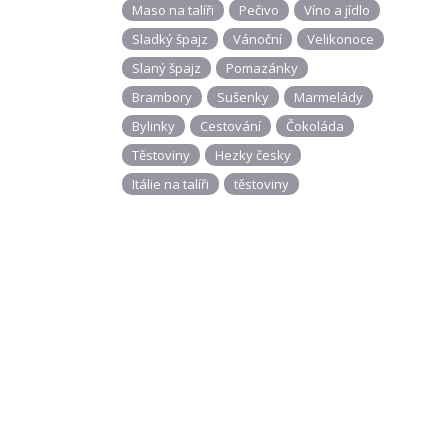
Maso na talíři
Pečivo
Víno a jídlo
Sladký špajz
Vánoční
Velikonoce
Slaný špajz
Pomazánky
Brambory
Sušenky
Marmelády
Bylinky
Cestování
Čokoláda
Těstoviny
Hezky česky
Itálie na talíři
těstoviny