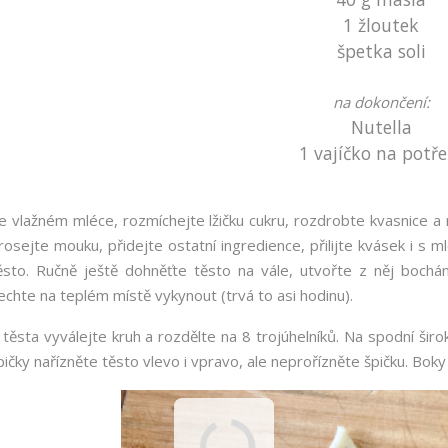
1 žloutek
špetka soli
na dokončení:
Nutella
1 vajíčko na potře
e vlažném mléce, rozmíchejte lžičku cukru, rozdrobte kvasnice a
rosejte mouku, přidejte ostatní ingredience, přilijte kvásek i s
ěsto. Ručně ještě dohněťte těsto na vále, utvořte z něj bochán
echte na teplém místě vykynout (trvá to asi hodinu).
 těsta vyválejte kruh a rozdělte na 8 trojúhelníků. Na spodní širo
pičky nařízněte těsto vlevo i vpravo, ale neprořízněte špičku. Boky 