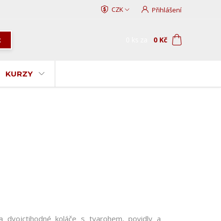
CZK
Přihlášení
0
ks
za
0 Kč
t
KURZY
na dvojctihodné koláče s tvarohem, povidly a