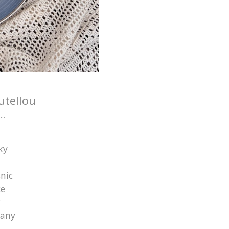
utellou
....
uky
nic
ce
r
tany