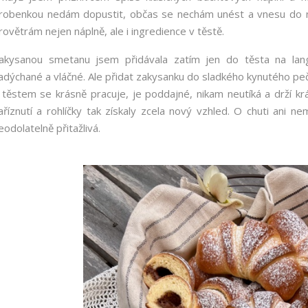
robenkou nedám dopustit, občas se nechám unést a vnesu do na
rovětrám nejen náplně, ale i ingredience v těstě.
akysanou smetanu jsem přidávala zatím jen do těsta na lang
adýchané a vláčné. Ale přidat zakysanku do sladkého kynutého peč
 těstem se krásně pracuje, je poddajné, nikam neutíká a drží kr
aříznutí a rohlíčky tak získaly zcela nový vzhled. O chuti ani ne
eodolatelně přitažlivá.