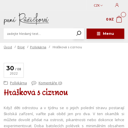
CZK
0
0 Kč
Menu
Úvod
Blog
Polívkárna
Hrášková s cizrnou
30
08
2022
Polívkárna
Komentáře (0)
Hrášková s cizrnou
Když děti odrostou a v týdnu se o jejich polední stravu postarají
školská zařízení, vaříte pak oběd jen pro dva. V ten okamžik si
můžete dovolit přidat na ostrosti, pikantnosti nebo dokonce lehce
experimentovat. Doba batolecích polévek s minimálním obsahem