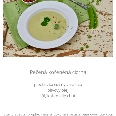
Pečená kořeněná cizrna
..........................................
plechovka cizrny v nálevu
olivový olej
sůl, koření dle chuti
Cizrnu sceďte, propláchněte a dokonale osušte papírovou utěrkou,