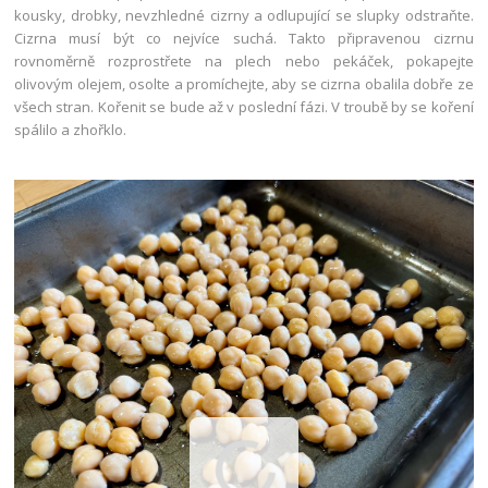
kousky, drobky, nevzhledné cizrny a odlupující se slupky odstraňte.
Cizrna musí být co nejvíce suchá. Takto připravenou cizrnu
rovnoměrně rozprostřete na plech nebo pekáček, pokapejte
olivovým olejem, osolte a promíchejte, aby se cizrna obalila dobře ze
všech stran. Kořenit se bude až v poslední fázi. V troubě by se koření
spálilo a zhořklo.