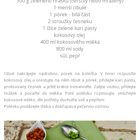
300 g zeleného hrášku (čerstvý nebo mražený)
1 menší cibule
1 pórek - bílá část
2 stroužky česneku
1 lžíce zelené kari pasty
kokosový olej
400 ml kokosového mléka
800 ml vody
sůl, pepř
Cibuli nakrájejte nadrobno, pórek na kolečka. V hrnci rozpusťte
kokosový olej a orestujte na něm cibuli a pórek, přidejte kari pastu,
prolisovaný česnek a ještě krátce osmahněte. Zalijte vodou, přidejte
hrášek a povařte do měkka. Poté polévku rozmixujte, vmíchejte
kokosové mléko, dle potřeby dochuťte solí a pepřem.
Polévku podávejte třeba s dokřupava pečenou cizrnou.