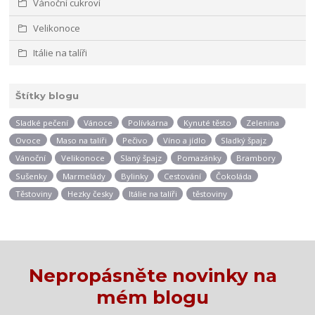
Vánoční cukroví
Velikonoce
Itálie na talíři
Štítky blogu
Sladké pečení
Vánoce
Polívkárna
Kynuté těsto
Zelenina
Ovoce
Maso na talíři
Pečivo
Víno a jídlo
Sladký špajz
Vánoční
Velikonoce
Slaný špajz
Pomazánky
Brambory
Sušenky
Marmelády
Bylinky
Cestování
Čokoláda
Těstoviny
Hezky česky
Itálie na talíři
těstoviny
Nepropásněte novinky na
mém blogu