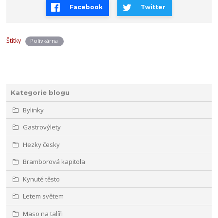
Facebook
Twitter
Štítky
Polívkárna
Kategorie blogu
Bylinky
Gastrovýlety
Hezky česky
Bramborová kapitola
Kynuté těsto
Letem světem
Maso na talíři