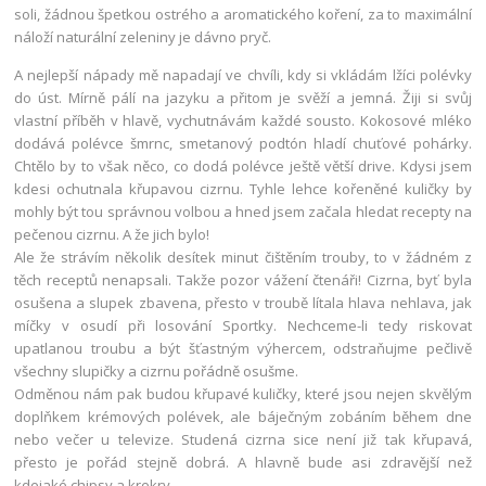
soli, žádnou špetkou ostrého a aromatického koření, za to maximální
náloží naturální zeleniny je dávno pryč.
A
nejlepší nápady mě napadají ve chvíli, kdy si vkládám lžíci polévky
do úst. Mírně pálí na jazyku a přitom je svěží a jemná. Žiji si svůj
vlastní příběh v hlavě, vychutnávám každé sousto. Kokosové mléko
dodává polévce šmrnc, smetanový podtón hladí chuťové pohárky.
Chtělo by to však něco, co dodá polévce ještě větší drive. Kdysi jsem
kdesi ochutnala křupavou cizrnu. Tyhle lehce kořeněné kuličky by
mohly být tou správnou volbou a hned jsem začala hledat recepty na
pečenou cizrnu. A že jich bylo!
Ale že strávím několik desítek minut čištěním trouby, to v žádném z
těch receptů nenapsali. Takže pozor vážení čtenáři! Cizrna, byť byla
osušena a slupek zbavena, přesto v troubě lítala hlava nehlava, jak
míčky v osudí při losování Sportky. Nechceme-li tedy riskovat
upatlanou troubu a být šťastným výhercem, odstraňujme pečlivě
všechny slupičky a cizrnu pořádně osušme.
Odměnou nám pak budou křupavé kuličky, které jsou nejen skvělým
doplňkem krémových polévek, ale báječným zobáním během dne
nebo večer u televize. Studená cizrna sice není již tak křupavá,
přesto je pořád stejně dobrá. A hlavně bude asi zdravější než
kdejaké chipsy a krekry.