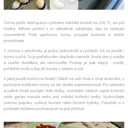
Cizrnu pečte dokřupava v předem nahřáté troubě na 200 °C, asi půl
hodiny. Během pečení s ní několikrát zahýbejte, aby se opékala
rovnoměrně. Poté upečenou cizrnu posypte kořením a dobře
promíchejte.
S cizrnou z plechovky je práce jednodušší a rychlejší. Dá se použít i
cizrna suchá. Tu je potřeba den dopředu namočit. Druhý den ji sceďte
a uvařte doměkka, ale nerozvařte. Postup je pak stejný - scedit,
pořádně osušit a šup do trouby s olejem a solí.
A jaké použít koření na finále? Záleží na vaší chuti a chuti strávníků, s
pečenými kuličkami cizrny se dá skvěle experimenovat. Pro pikantní
a pálivé chutě použijte chilli vločky, orientální nádech zajístí kořenící
směs garam masala nebo jiné indické kořenící směsi. Vyzkoušejte
uzenou papriku, sušený česnek nebo čerstvé bylinky. Pokaždé si v
podstatě můžeme pochutnávat na jiné příchuti.