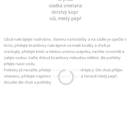
sladká smetana
čerstvý kopr
sůl, mletý pepř
Cibuli nakrájejte nadrobno, slaninu na kostičky a na sádle je opečte v
hrnci, přidejte brambory nakrájené na malé kostky a chvíli je
orestujte, přidejte kmín a mletou uzenou papriku, nechte rozvonět a
zalijte vodou. Vařte dokud brambory nebudou měkké, dle potřeby
přilijte navíc vodu.
Polévku již nevařte, přidejte brynzu a rozmíchejte ji. Dle chuti přilijte
smetanu, přidejte najemno nakrájený kopr a čerstvě mletý pepř,
dosolte dle chuti a potřeby.