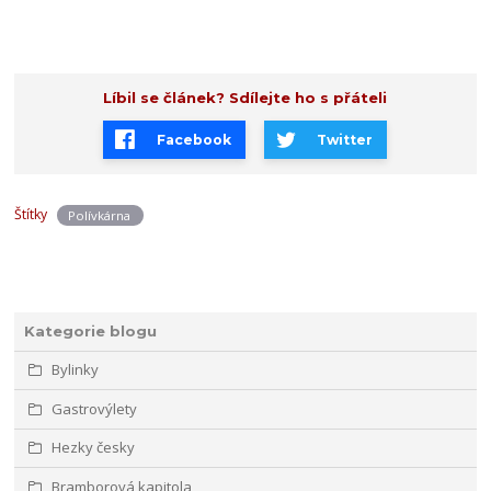
Líbil se článek? Sdílejte ho s přáteli
Facebook
Twitter
Štítky
Polívkárna
Kategorie blogu
Bylinky
Gastrovýlety
Hezky česky
Bramborová kapitola