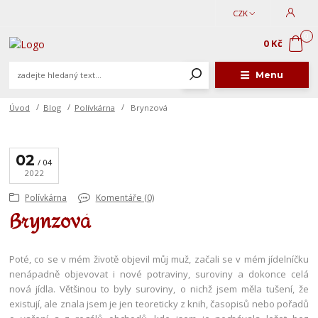
CZK
0
0 Kč
Menu
Úvod
Blog
Polívkárna
Brynzová
02
04
2022
Polívkárna
Komentáře (0)
Brynzová
Poté, co se v mém životě objevil můj muž, začali se v mém jídelníčku
nenápadně objevovat i nové potraviny, suroviny a dokonce celá
nová jídla. Většinou to byly suroviny, o nichž jsem měla tušení, že
existují, ale znala jsem je jen teoreticky z knih, časopisů nebo pořadů