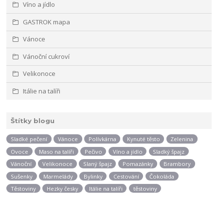
Víno a jídlo
GASTROK mapa
Vánoce
Vánoční cukroví
Velikonoce
Itálie na talíři
Štítky blogu
Sladké pečení
Vánoce
Polívkárna
Kynuté těsto
Zelenina
Ovoce
Maso na talíři
Pečivo
Víno a jídlo
Sladký špajz
Vánoční
Velikonoce
Slaný špajz
Pomazánky
Brambory
Sušenky
Marmelády
Bylinky
Cestování
Čokoláda
Těstoviny
Hezky česky
Itálie na talíři
těstoviny