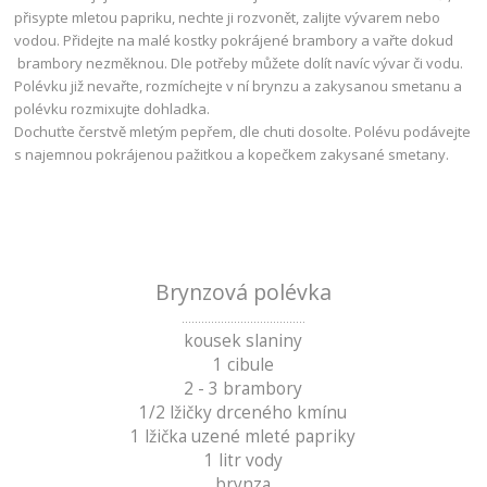
přisypte mletou papriku, nechte ji rozvonět, zalijte vývarem nebo
vodou. Přidejte na malé kostky pokrájené brambory a vařte dokud
brambory nezměknou. Dle potřeby můžete dolít navíc vývar či vodu.
Polévku již nevařte, rozmíchejte v ní brynzu a zakysanou smetanu a
polévku rozmixujte dohladka.
Dochuťte čerstvě mletým pepřem, dle chuti dosolte. Polévu podávejte
s najemnou pokrájenou pažitkou a kopečkem zakysané smetany.
Brynzová polévka
......................................
kousek slaniny
1 cibule
2 - 3 brambory
1/2 lžičky drceného kmínu
1 lžička uzené mleté papriky
1 litr vody
brynza