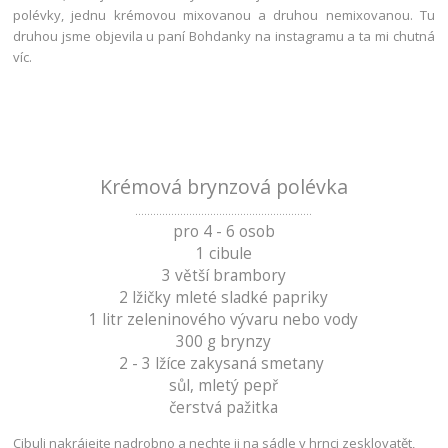
polévky, jednu krémovou mixovanou a druhou nemixovanou. Tu
druhou jsme objevila u paní Bohdanky na instagramu a ta mi chutná
víc.
Krémová brynzová polévka
...........................................................
pro 4 - 6 osob
1 cibule
3 větší brambory
2 lžičky mleté sladké papriky
1 litr zeleninového vývaru nebo vody
300 g brynzy
2 - 3 lžíce zakysaná smetany
sůl, mletý pepř
čerstvá pažitka
Cibuli nakrájejte nadrobno a nechte ji na sádle v hrnci zesklovatět,