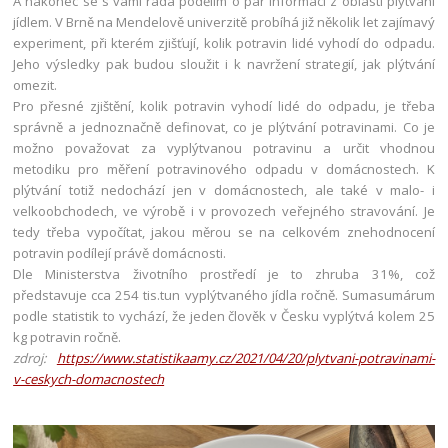
A nakonec se s vámi ráda podělím o pár informací z oblasti plýtvání
jídlem. V Brně na Mendelově univerzitě probíhá již několik let zajímavý
experiment, při kterém zjišťují, kolik potravin lidé vyhodí do odpadu.
Jeho výsledky pak budou sloužit i k navržení strategií, jak plýtvání
omezit.
Pro přesné zjištění, kolik potravin vyhodí lidé do odpadu, je třeba
správně a jednoznačně definovat, co je plýtvání potravinami. Co je
možno považovat za vyplýtvanou potravinu a určit vhodnou
metodiku pro měření potravinového odpadu v domácnostech. K
plýtvání totiž nedochází jen v domácnostech, ale také v malo- i
velkoobchodech, ve výrobě i v provozech veřejného stravování. Je
tedy třeba vypočítat, jakou měrou se na celkovém znehodnocení
potravin podílejí právě domácnosti.
Dle Ministerstva životního prostředí je to zhruba 31%, což
představuje cca 254 tis.tun vyplýtvaného jídla ročně. Sumasumárum
podle statistik to vychází, že jeden člověk v Česku vyplýtvá kolem 25
kg potravin ročně.
zdroj:
https://www.statistikaamy.cz/2021/04/20/plytvani-potravinami-
v-ceskych-domacnostech