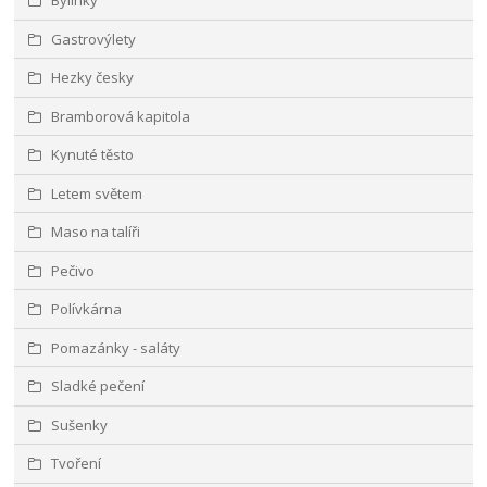
Bylinky
Gastrovýlety
Hezky česky
Bramborová kapitola
Kynuté těsto
Letem světem
Maso na talíři
Pečivo
Polívkárna
Pomazánky - saláty
Sladké pečení
Sušenky
Tvoření