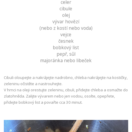
celer
cibule
olej
vývar hovězí
(nebo z kostí nebo voda)
vejce
česnek
bobkový list
pepř, sůl
majoránka nebo libeček
Cibuli oloupejte a nakrájejte nadrobno, chleba nakrájejte na kostičky,
zeleninu očistěte a nastrouhejte.
V hrnci na oleji orestujte zeleninu, cibuli, přidejte chleba a osmažte do
zlatohněda. Zalijte vývarem nebo jen vodou, osolte, opepřete,
přidejte bobkový list a povařte cca 30 minut.