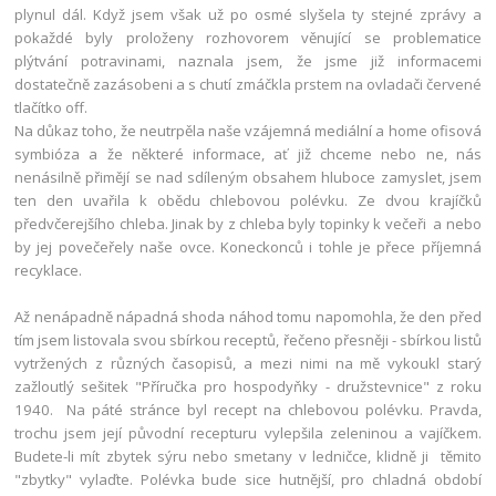
plynul dál. Když jsem však už po osmé slyšela ty stejné zprávy a
pokaždé byly proloženy rozhovorem věnující se problematice
plýtvání potravinami, naznala jsem, že jsme již informacemi
dostatečně zazásobeni a s chutí zmáčkla prstem na ovladači červené
tlačítko off.
Na důkaz toho, že neutrpěla naše vzájemná mediální a home ofisová
symbióza a že některé informace, ať již chceme nebo ne, nás
nenásilně přimějí se nad sdíleným obsahem hluboce zamyslet, jsem
ten den uvařila k obědu chlebovou polévku. Ze dvou krajíčků
předvčerejšího chleba. Jinak by z chleba byly topinky k večeři
a nebo
by jej povečeřely naše ovce. Koneckonců i tohle je přece příjemná
recyklace.
Až nenápadně nápadná shoda náhod tomu napomohla, že den před
tím jsem listovala svou sbírkou receptů, řečeno přesněji - sbírkou listů
vytržených z různých časopisů, a mezi nimi na mě vykoukl starý
zažloutlý sešitek "Příručka pro hospodyňky - družstevnice" z roku
1940. Na páté stránce byl recept na chlebovou polévku. Pravda,
trochu jsem její původní recepturu vylepšila zeleninou a vajíčkem.
Budete-li mít zbytek sýru nebo smetany v ledničce, klidně ji těmito
"zbytky" vylaďte. Polévka bude sice hutnější, pro chladná období