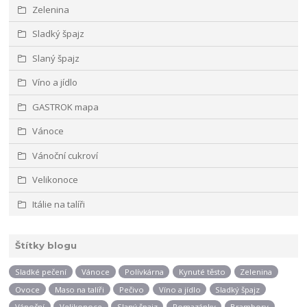
Zelenina
Sladký špajz
Slaný špajz
Víno a jídlo
GASTROK mapa
Vánoce
Vánoční cukroví
Velikonoce
Itálie na talíři
Štítky blogu
Sladké pečení
Vánoce
Polívkárna
Kynuté těsto
Zelenina
Ovoce
Maso na talíři
Pečivo
Víno a jídlo
Sladký špajz
Vánoční
Velikonoce
Slaný špajz
Pomazánky
Brambory