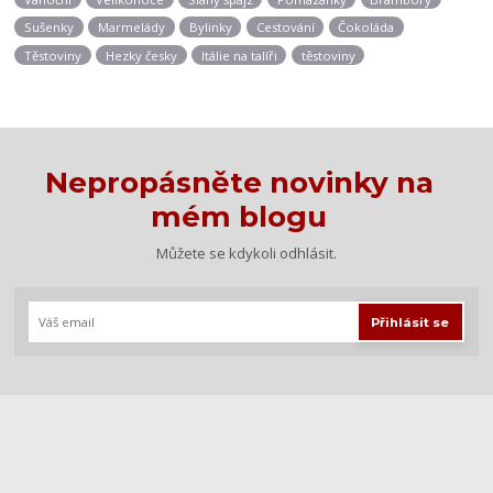
Sušenky
Marmelády
Bylinky
Cestování
Čokoláda
Těstoviny
Hezky česky
Itálie na talíři
těstoviny
Nepropásněte novinky na
mém blogu
Můžete se kdykoli odhlásit.
Přihlásit se