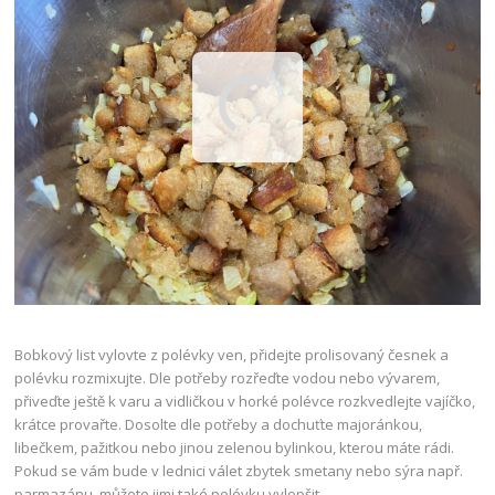
Bobkový list vylovte z polévky ven, přidejte prolisovaný česnek a
polévku rozmixujte. Dle potřeby rozřeďte vodou nebo vývarem,
přiveďte ještě k varu a vidličkou v horké polévce rozkvedlejte vajíčko,
krátce provařte. Dosolte dle potřeby a dochuťte majoránkou,
libečkem, pažitkou nebo jinou zelenou bylinkou, kterou máte rádi.
Pokud se vám bude v lednici válet zbytek smetany nebo sýra např.
parmazánu, můžete jimi také polévku vylepšit.