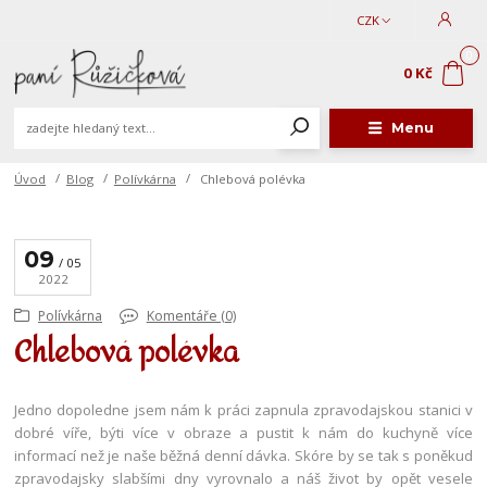
CZK
0
0 Kč
Menu
Úvod
Blog
Polívkárna
Chlebová polévka
09
05
2022
Polívkárna
Komentáře (0)
Chlebová polévka
Jedno dopoledne jsem nám k práci zapnula zpravodajskou stanici v
dobré víře, býti více v obraze a pustit k nám do kuchyně více
informací než je naše běžná denní dávka. Skóre by se tak s poněkud
zpravodajsky slabšími dny vyrovnalo a náš život by opět vesele