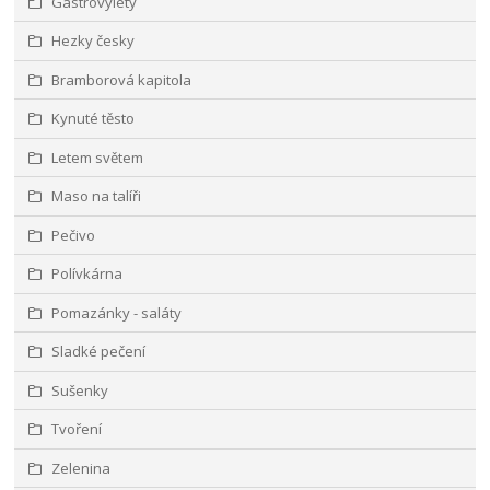
Gastrovýlety
Hezky česky
Bramborová kapitola
Kynuté těsto
Letem světem
Maso na talíři
Pečivo
Polívkárna
Pomazánky - saláty
Sladké pečení
Sušenky
Tvoření
Zelenina