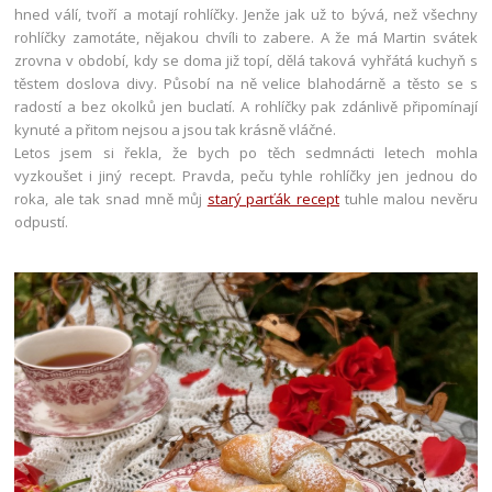
hned válí, tvoří a motají rohlíčky. Jenže jak už to bývá, než všechny
rohlíčky zamotáte, nějakou chvíli to zabere. A že má Martin svátek
zrovna v období, kdy se doma již topí, dělá taková vyhřátá kuchyň s
těstem doslova divy. Působí na ně velice blahodárně a těsto se s
radostí a bez okolků jen buclatí. A rohlíčky pak zdánlivě připomínají
kynuté a přitom nejsou a jsou tak krásně vláčné.
Letos jsem si řekla, že bych po těch sedmnácti letech mohla
vyzkoušet i jiný recept. Pravda, peču tyhle rohlíčky jen jednou do
roka, ale tak snad mně můj
starý parťák recept
tuhle malou nevěru
odpustí.