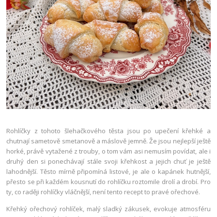
Rohlíčky z tohoto šlehačkového těsta jsou po upečení křehké a
chutnají sametově smetanově a máslově jemně. Že jsou nejlepší ještě
horké, právě vytažené z trouby, o tom vám asi nemusím povídat, ale i
druhý den si ponechávají stále svoji křehkost a jejich chuť je ještě
lahodnější. Těsto mírně připomíná listové, je ale o kapánek hutnější,
přesto se při každém kousnutí do rohlíčku roztomile drolí a drobí. Pro
ty, co raději rohlíčky vláčnější, není tento recept to pravé ořechové.
Křehký ořechový rohlíček, malý sladký zákusek, evokuje atmosféru