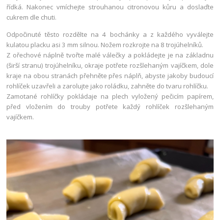
řídká. Nakonec vmíchejte strouhanou citronovou kůru a doslaďte
cukrem dle chuti.
Odpočinuté těsto rozdělte na 4 bochánky a z každého vyválejte
kulatou placku asi 3 mm silnou. Nožem rozkrojte na 8 trojúhelníků.
Z ořechové náplně tvořte malé válečky a pokládejte je na základnu
(širší stranu) trojúhelníku, okraje potřete rozšlehaným vajíčkem, dole
kraje na obou stranách přehněte přes náplň, abyste jakoby budoucí
rohlíček uzavřeli a zarolujte jako roládku, zahněte do tvaru rohlíčku.
Zamotané rohlíčky pokládaje na plech vyložený pečicím papírem,
před vložením do trouby potřete každý rohlíček rozšlehaným
vajíčkem.