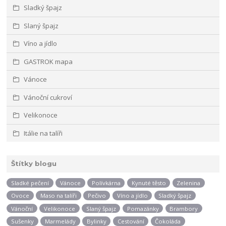
Sladký špajz
Slaný špajz
Víno a jídlo
GASTROK mapa
Vánoce
Vánoční cukroví
Velikonoce
Itálie na talíři
Štítky blogu
Sladké pečení
Vánoce
Polívkárna
Kynuté těsto
Zelenina
Ovoce
Maso na talíři
Pečivo
Víno a jídlo
Sladký špajz
Vánoční
Velikonoce
Slaný špajz
Pomazánky
Brambory
Sušenky
Marmelády
Bylinky
Cestování
Čokoláda