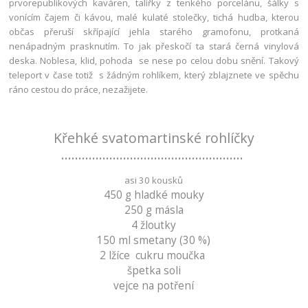
prvorepublikových kaváren, talířky z tenkého porcelánu, šálky s
vonícím čajem či kávou, malé kulaté stolečky, tichá hudba, kterou
občas přeruší skřípající jehla starého gramofonu, protkaná
nenápadným prasknutím. To jak přeskočí ta stará černá vinylová
deska. Noblesa, klid, pohoda se nese po celou dobu snění. Takový
teleport v čase totiž s žádným rohlíkem, který zblajznete ve spěchu
ráno cestou do práce, nezažijete.
Křehké svatomartinské rohlíčky
.....................................................
asi 30 kousků
450 g hladké mouky
250 g másla
4 žloutky
150 ml smetany (30 %)
2 lžíce cukru moučka
špetka soli
vejce na potření