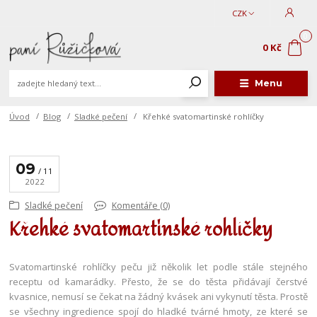
CZK
0
0 Kč
Menu
Úvod
Blog
Sladké pečení
Křehké svatomartinské rohlíčky
09
11
2022
Sladké pečení
Komentáře (0)
Křehké svatomartinské rohlíčky
Svatomartinské rohlíčky peču již několik let podle stále stejného
receptu od kamarádky. Přesto, že se do těsta přidávají čerstvé
kvasnice, nemusí se čekat na žádný kvásek ani vykynutí těsta. Prostě
se všechny ingredience spojí do hladké tvárné hmoty, ze které se