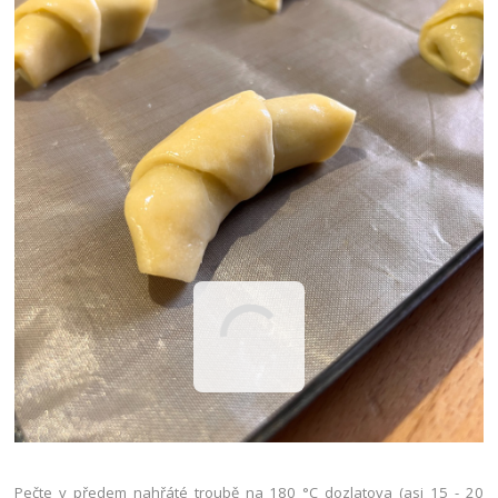
Pečte v předem nahřáté troubě na 180 °C dozlatova (asi 15 - 20