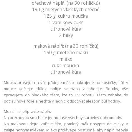
ořechová náplň: (na 30 rohlíčků)
190 g mletých vlašských ořechů
125 g cukru moučka
1 vanilkový cukr
citronová kůra
2 bílky
maková náplň: (na 30 rohlíčků)
150 g mletého máku
mléko
cukr moučka
citronová kůra
Mouku prosejte na vál, přidejte máslo nakrájené na kostičky, sůl, v
mouce udělejte důlek, nalijte smetanu a přidejte žloutky, vše
zpracujete do hladkého těsta, lze to i v robotu. Těsto zabalte do
potravinové fólie a nechte v lednici odpočívat alespoň půl hodiny.
Mezitím si připravte náplň.
Na ořechovou smíchejte jednoduše všechny suroviny dohromady.
Na makovou dejte vařit mléko, pomletý mák nasypte do misky a
zalijte horkým mlékem. Mléko přidávejte postupně, aby náplň nebyla