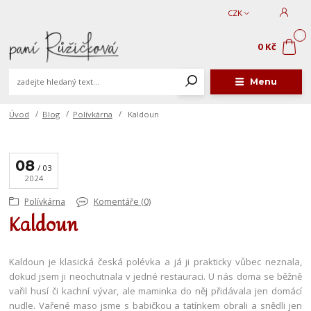
CZK
0
0 Kč
Menu
Úvod
Blog
Polívkárna
Kaldoun
08
03
2024
Polívkárna
Komentáře (0)
Kaldoun
Kaldoun je klasická česká polévka a já ji prakticky vůbec neznala,
dokud jsem ji neochutnala v jedné restauraci. U nás doma se běžně
vařil husí či kachní vývar, ale maminka do něj přidávala jen domácí
nudle. Vařené maso jsme s babičkou a tatínkem obrali a snědli jen