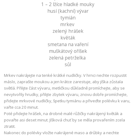
1 – 2 lžíce hladké mouky
husí (kachní) vývar
tymián
mrkev
zelený hrášek
květák
smetana na vaření
muškátový oříšek
zelená petrželka
sůl
Mrkev nakrájejte na tenké krátké nudličky. V hrnci nechte rozpustit
máslo, zaprašte moukou a jen krátce zarestuje, aby jíška zůstala
světlá. Přilijte část vývaru, metličkou důkladně promíchejte, aby se
nevytvořily hrudky, přilijte zbytek vývaru, znovu dobře promíchejte,
přidejte mrkvové nudličky, špetku tymiánu a přiveďte polévku k varu,
vařte cca 20 minut.
Poté přidejte hrášek, na drobné malé růžičky nakrájený květák a
povařte asi deset minut. Jíšková chuť by se měla provařením zcela
ztratit.
Nakonec do polévky vložte nakrájené maso a drůbky a nechte