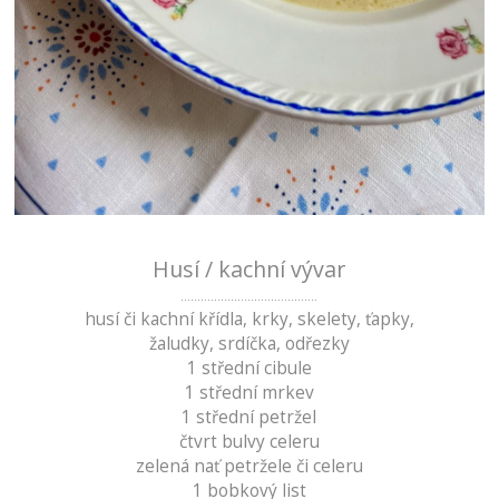
Husí / kachní vývar
.........................................
husí či kachní křídla, krky, skelety, ťapky,
žaludky, srdíčka, odřezky
1 střední cibule
1 střední mrkev
1 střední petržel
čtvrt bulvy celeru
zelená nať petržele či celeru
1 bobkový list