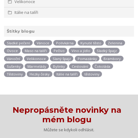
Velikonoce
Itálie na talíři
Štítky blogu
Sladké pečení
Vánoce
Polívkárna
Kynuté těsto
Zelenina
Ovoce
Maso na talíři
Pečivo
Víno a jídlo
Sladký špajz
Vánoční
Velikonoce
Slaný špajz
Pomazánky
Brambory
Sušenky
Marmelády
Bylinky
Cestování
Čokoláda
Těstoviny
Hezky česky
Itálie na talíři
těstoviny
Nepropásněte novinky na
mém blogu
Můžete se kdykoli odhlásit.