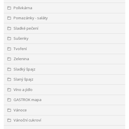
Polívkárna
Pomazánky - saláty
Sladké pečení
Sušenky
Tvoření
Zelenina
Sladký špajz
Slaný špajz
Víno a jídlo
GASTROK mapa
Vánoce
Vánoční cukroví