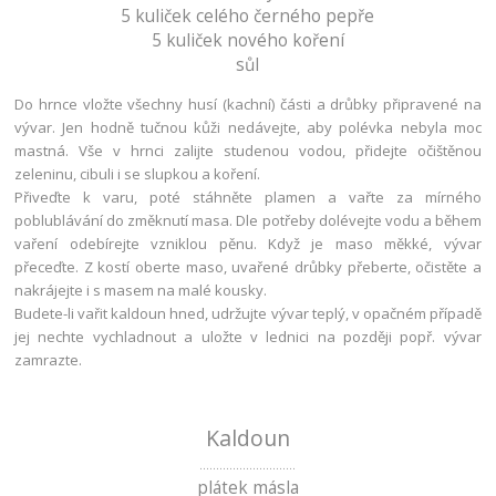
5 kuliček celého černého pepře
5 kuliček nového koření
sůl
Do hrnce vložte všechny husí (kachní) části a drůbky připravené na
vývar. Jen hodně tučnou kůži nedávejte, aby polévka nebyla moc
mastná. Vše v hrnci zalijte studenou vodou, přidejte očištěnou
zeleninu, cibuli i se slupkou a koření.
Přiveďte k varu, poté stáhněte plamen a vařte za mírného
poblublávání do změknutí masa. Dle potřeby dolévejte vodu a během
vaření odebírejte vzniklou pěnu. Když je maso měkké, vývar
přeceďte. Z kostí oberte maso, uvařené drůbky přeberte, očistěte a
nakrájejte i s masem na malé kousky.
Budete-li vařit kaldoun hned, udržujte vývar teplý, v opačném případě
jej nechte vychladnout a uložte v lednici na později popř. vývar
zamrazte.
Kaldoun
.............................
plátek másla