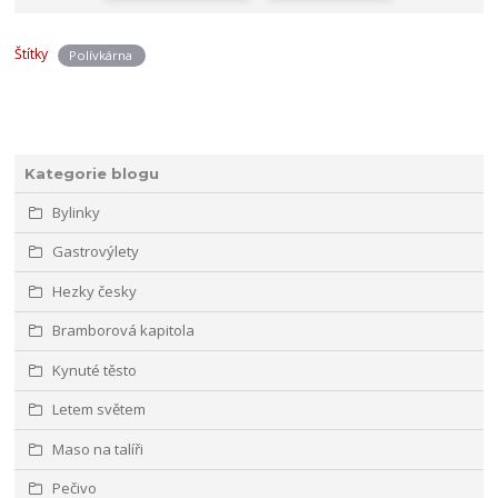
Štítky
Polívkárna
Kategorie blogu
Bylinky
Gastrovýlety
Hezky česky
Bramborová kapitola
Kynuté těsto
Letem světem
Maso na talíři
Pečivo