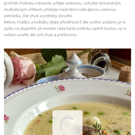
prohřát. Polévku odstavte, přilijte smetanu, ochuťte strouhaným
muškátovým oříškem, přidejte nadrobno nakrájenou zelenou
petrželku. Dle chuti a potřeby dosolte.
Mrkve, hrášku a květáku dejte přiměřeně či dle svého uvážení, je to
spíše na doplnění. Já nemám ráda tuhle polévku úplně hustou, vy si
ovšem uvařte dle své chuti a preferencí.