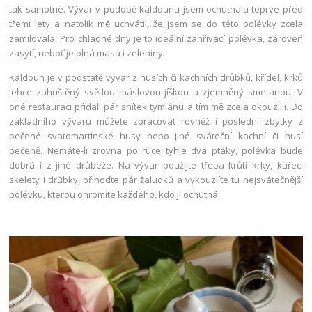
tak samotné. Vývar v podobě kaldounu jsem ochutnala teprve před
třemi lety a natolik mě uchvátil, že jsem se do této polévky zcela
zamilovala. Pro chladné dny je to ideální zahřívací polévka, zároveň
zasytí, neboť je plná masa i zeleniny.
Kaldoun je v podstatě vývar z husích či kachních drůbků, křídel, krků
lehce zahuštěný světlou máslovou jíškou a zjemněný smetanou. V
oné restauraci přidali pár snítek tymiánu a tím mě zcela okouzlili. Do
základního vývaru můžete zpracovat rovněž i poslední zbytky z
pečené svatomartinské husy nebo jiné sváteční kachní či husí
pečeně. Nemáte-li zrovna po ruce tyhle dva ptáky, polévka bude
dobrá i z jiné drůbeže. Na vývar použijte třeba krůtí krky, kuřecí
skelety i drůbky, přihoďte pár žaludků a vykouzlíte tu nejsvátečnější
polévku, kterou ohromíte každého, kdo ji ochutná.