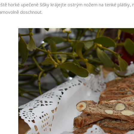
eště horké upečené šišky krájejte ostrým nožem na tenké plátky, 
amovolně doschnout.