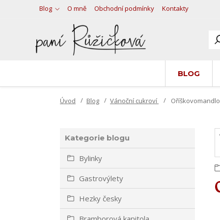
Blog
O mně
Obchodní podmínky
Kontakty
BLOG
Úvod
Blog
Vánoční cukroví
Oříškovomandlo
Kategorie blogu
Bylinky
Gastrovýlety
Hezky česky
Bramborová kapitola