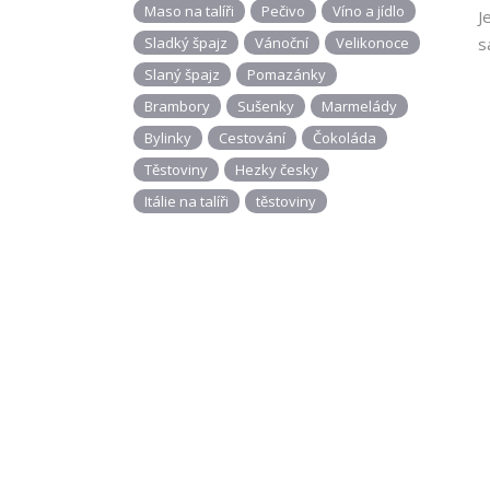
Maso na talíři
Pečivo
Víno a jídlo
J
Sladký špajz
Vánoční
Velikonoce
s
Slaný špajz
Pomazánky
Brambory
Sušenky
Marmelády
Bylinky
Cestování
Čokoláda
Těstoviny
Hezky česky
Itálie na talíři
těstoviny