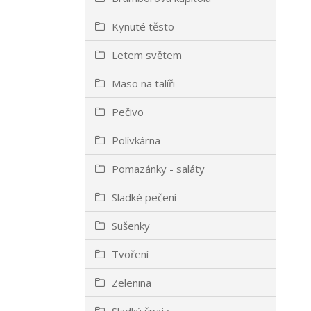
Kynuté těsto
Letem světem
Maso na talíři
Pečivo
Polívkárna
Pomazánky - saláty
Sladké pečení
Sušenky
Tvoření
Zelenina
Sladký špajz