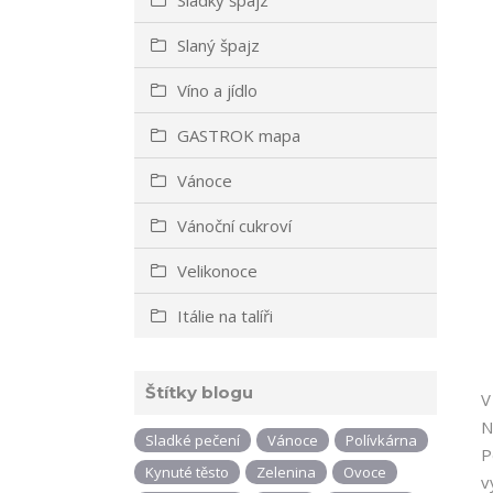
Slaný špajz
Víno a jídlo
GASTROK mapa
Vánoce
Vánoční cukroví
Velikonoce
Itálie na talíři
Štítky blogu
V
N
Sladké pečení
Vánoce
Polívkárna
P
Kynuté těsto
Zelenina
Ovoce
v