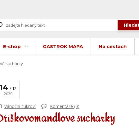
Hleda
E-shop
GASTROK MAPA
Na cestách
vé suchárky
14
12
2020
Vánoční cukroví
Komentáře (0)
Oříškovomandlové suchárky