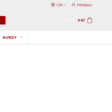
CZK
Přihlášení
0
ks
za
0 Kč
t
KURZY