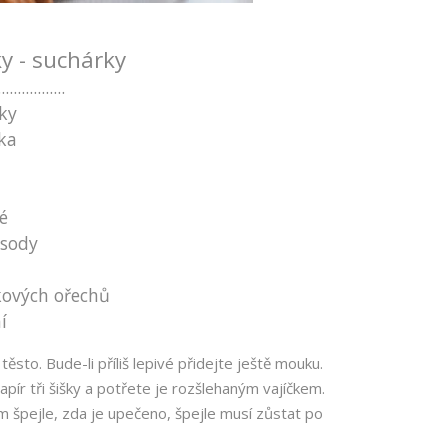
y - suchárky
.................
ky
ka
é
 sody
skových ořechů
í
sto. Bude-li příliš lepivé přidejte ještě mouku.
apír tři šišky a potřete je rozšlehaným vajíčkem.
 špejle, zda je upečeno, špejle musí zůstat po