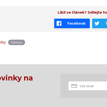
Líbil se článek? Sdílejte ho
Facebook
títky
Vánoce
vinky na