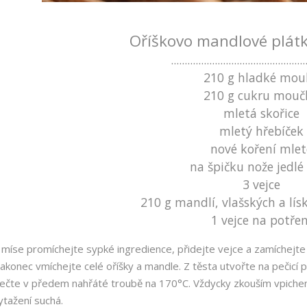
Oříškovo mandlové plátk
.................................................
210 g hladké mou
210 g cukru mouč
mletá skořice
mletý hřebíček
nové koření mlet
na špičku nože jedlé
3 vejce
210 g mandlí, vlašských a lí
1 vejce na potřen
 míse promíchejte sypké ingredience, přidejte vejce a zamíchejte tě
akonec vmíchejte celé oříšky a mandle. Z těsta utvořte na pečicí p
ečte v předem nahřáté troubě na 170°C. Vždycky zkouším vpichem
ytažení suchá.