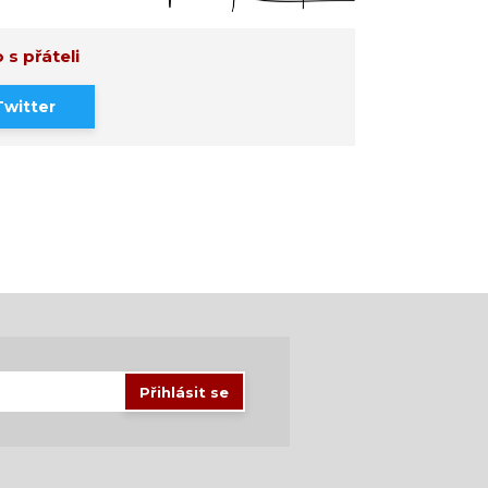
 s přáteli
Twitter
Přihlásit se