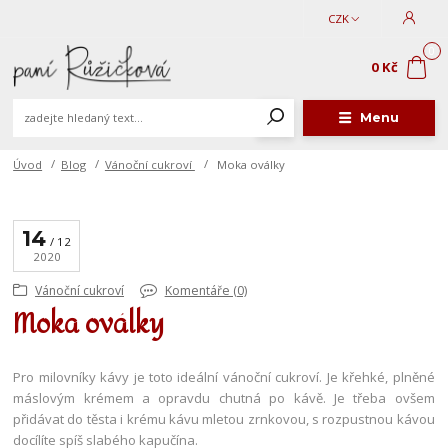
CZK
0
0 Kč
Menu
Úvod
Blog
Vánoční cukroví
Moka oválky
14
12
2020
Vánoční cukroví
Komentáře (0)
Moka oválky
Pro milovníky kávy je toto ideální vánoční cukroví. Je křehké, plněné
máslovým krémem a opravdu chutná po kávě. Je třeba ovšem
přidávat do těsta i krému kávu mletou zrnkovou, s rozpustnou kávou
docílíte spíš slabého kapučína.