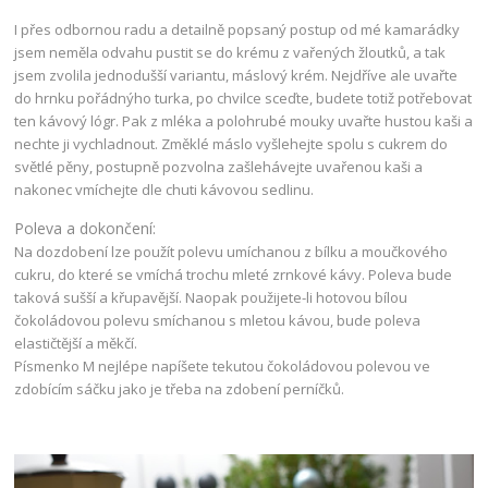
I přes odbornou radu a detailně popsaný postup od mé kamarádky
jsem neměla odvahu pustit se do krému z vařených žloutků, a tak
jsem zvolila jednodušší variantu, máslový krém. Nejdříve ale uvařte
do hrnku pořádnýho turka, po chvilce sceďte, budete totiž potřebovat
ten kávový lógr. Pak z mléka a polohrubé mouky uvařte hustou kaši a
nechte ji vychladnout. Změklé máslo vyšlehejte spolu s cukrem do
světlé pěny, postupně pozvolna zašlehávejte uvařenou kaši a
nakonec vmíchejte dle chuti kávovou sedlinu.
Poleva a dokončení:
Na dozdobení lze použít polevu umíchanou z bílku a moučkového
cukru, do které se vmíchá trochu mleté zrnkové kávy. Poleva bude
taková sušší a křupavější. Naopak použijete-li hotovou bílou
čokoládovou polevu smíchanou s mletou kávou, bude poleva
elastičtější a měkčí.
Písmenko M nejlépe napíšete tekutou čokoládovou polevou ve
zdobícím sáčku jako je třeba na zdobení perníčků.