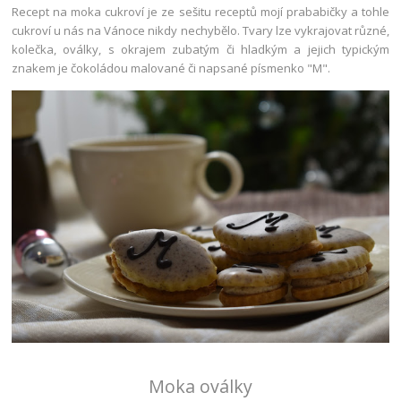
Recept na moka cukroví je ze sešitu receptů mojí prababičky a tohle
cukroví u nás na Vánoce nikdy nechybělo. Tvary lze vykrajovat různé,
kolečka, oválky, s okrajem zubatým či hladkým a jejich typickým
znakem je čokoládou malované či napsané písmenko "M".
Moka oválky