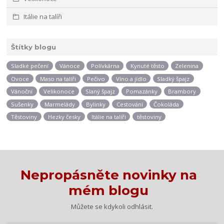
Itálie na talíři
Štítky blogu
Sladké pečení
Vánoce
Polívkárna
Kynuté těsto
Zelenina
Ovoce
Maso na talíři
Pečivo
Víno a jídlo
Sladký špajz
Vánoční
Velikonoce
Slaný špajz
Pomazánky
Brambory
Sušenky
Marmelády
Bylinky
Cestování
Čokoláda
Těstoviny
Hezky česky
Itálie na talíři
těstoviny
Nepropásněte novinky na
mém blogu
Můžete se kdykoli odhlásit.