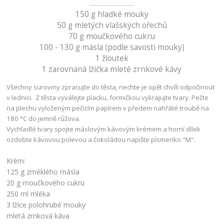
..............................
150 g hladké mouky
50 g mletých vlašských ořechů
70 g moučkového cukru
100 - 130 g másla (podle savosti mouky)
1 žloutek
1 zarovnaná lžička mleté zrnkové kávy
Všechny suroviny zpracujte do těsta, nechte je opět chvíli odpočinout
v lednici. Z těsta vyválejte placku, formičkou vykrajujte tvary. Pečte
na plechu vyloženým pečicím papírem v předem nahřáté troubě na
180 °C do jemně růžova.
Vychladlé tvary spojte máslovým kávovým krémem a horní dílek
ozdobte kávovou polevou a čokoládou napište písmenko "M".
Krém:
125 g změklého másla
20 g moučkového cukru
250 ml mléka
3 lžíce polohrubé mouky
mletá zrnková káva