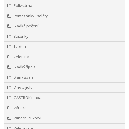
Polívkárna
Pomazánky - saláty
Sladké pečení
Sušenky
Tvoření
Zelenina
Sladký špajz
Slaný špajz
Víno a jídlo
GASTROK mapa
Vánoce
Vánoční cukroví
Velikonoce