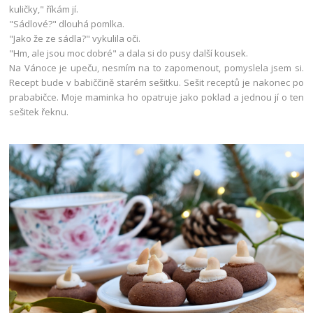
kuličky," říkám jí.
"Sádlové?" dlouhá pomlka.
"Jako že ze sádla?" vykulila oči.
"Hm, ale jsou moc dobré" a dala si do pusy další kousek.
Na Vánoce je upeču, nesmím na to zapomenout, pomyslela jsem si.
Recept bude v babiččině starém sešitku. Sešit receptů je nakonec po
prababičce. Moje maminka ho opatruje jako poklad a jednou jí o ten
sešitek řeknu.