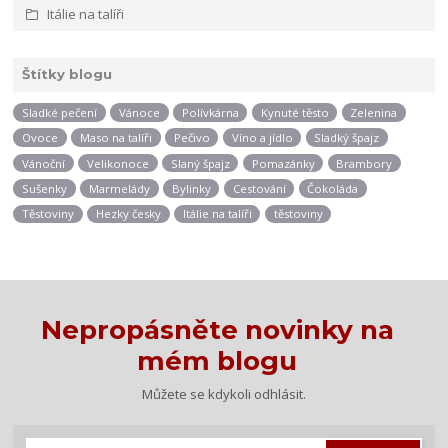
Itálie na talíři
Štítky blogu
Sladké pečení
Vánoce
Polívkárna
Kynuté těsto
Zelenina
Ovoce
Maso na talíři
Pečivo
Víno a jídlo
Sladký špajz
Vánoční
Velikonoce
Slaný špajz
Pomazánky
Brambory
Sušenky
Marmelády
Bylinky
Cestování
Čokoláda
Těstoviny
Hezky česky
Itálie na talíři
těstoviny
Nepropásněte novinky na
mém blogu
Můžete se kdykoli odhlásit.