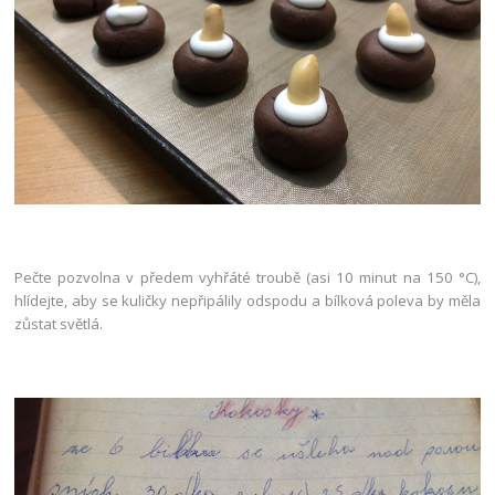
Pečte pozvolna v předem vyhřáté troubě (asi 10 minut na 150 °C),
hlídejte, aby se kuličky nepřipálily odspodu a bílková poleva by měla
zůstat světlá.