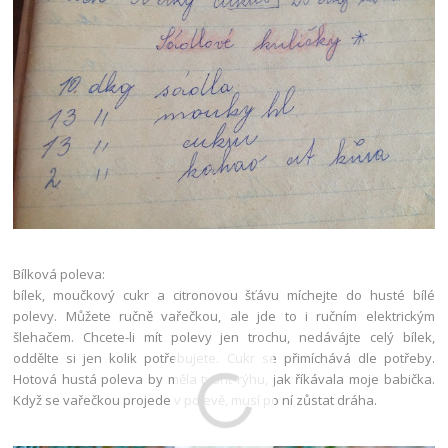
Bílková poleva:
bílek, moučkový cukr a citronovou šťávu míchejte do husté bílé
polevy. Můžete ručně vařečkou, ale jde to i ručním elektrickým
šlehačem. Chcete-li mít polevy jen trochu, nedávájte celý bílek,
oddělte si jen kolik potřebujete. Cukr se přimíchává dle potřeby.
Hotová hustá poleva by měla tvořit rýhu, jak říkávala moje babička.
Když se vařečkou projede v polevě, musí po ní zůstat dráha.