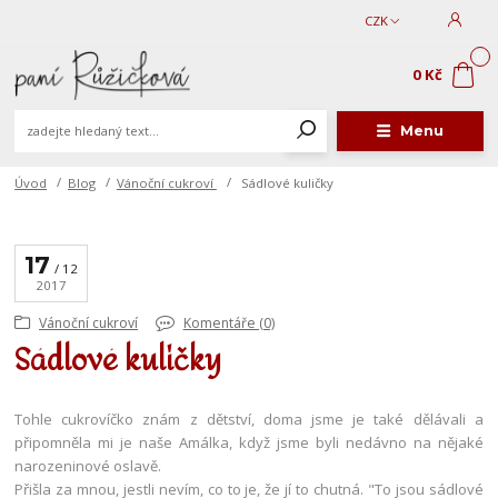
CZK
0
0 Kč
Menu
Úvod
Blog
Vánoční cukroví
Sádlové kuličky
17
12
2017
Vánoční cukroví
Komentáře (0)
Sádlové kuličky
Tohle cukrovíčko znám z dětství, doma jsme je také dělávali a
připomněla mi je naše Amálka, když jsme byli nedávno na nějaké
narozeninové oslavě.
Přišla za mnou, jestli nevím, co to je, že jí to chutná. "To jsou sádlové