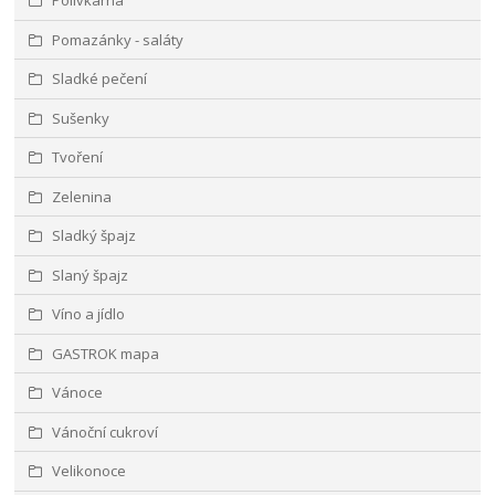
Polívkárna
Pomazánky - saláty
Sladké pečení
Sušenky
Tvoření
Zelenina
Sladký špajz
Slaný špajz
Víno a jídlo
GASTROK mapa
Vánoce
Vánoční cukroví
Velikonoce