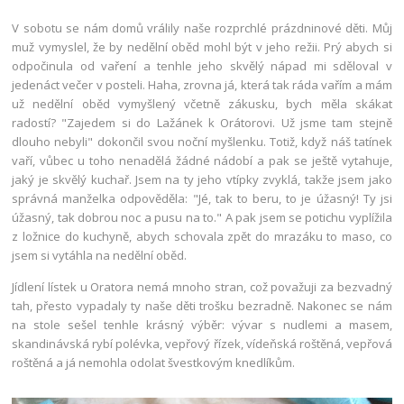
V sobotu se nám domů vrálily naše rozprchlé prázdninové děti. Můj
muž vymyslel, že by nedělní oběd mohl být v jeho režii. Prý abych si
odpočinula od vaření a tenhle jeho skvělý nápad mi sděloval v
jedenáct večer v posteli. Haha, zrovna já, která tak ráda vařím a mám
už nedělní oběd vymyšlený včetně zákusku, bych měla skákat
radostí? "Zajedem si do Lažánek k Orátorovi. Už jsme tam stejně
dlouho nebyli" dokončil svou noční myšlenku. Totiž, když náš tatínek
vaří, vůbec u toho nenadělá žádné nádobí a pak se ještě vytahuje,
jaký je skvělý kuchař. Jsem na ty jeho vtípky zvyklá, takže jsem jako
správná manželka odpověděla: "Jé, tak to beru, to je úžasný! Ty jsi
úžasný, tak dobrou noc a pusu na to." A pak jsem se potichu vyplížila
z ložnice do kuchyně, abych schovala zpět do mrazáku to maso, co
jsem si vytáhla na nedělní oběd.
Jídlení lístek u Oratora nemá mnoho stran, což považuji za bezvadný
tah, přesto vypadaly ty naše děti trošku bezradně. Nakonec se nám
na stole sešel tenhle krásný výběr: vývar s nudlemi a masem,
skandinávská rybí polévka, vepřový řízek, vídeňská roštěná, vepřová
roštěná a já nemohla odolat švestkovým knedlíkům.