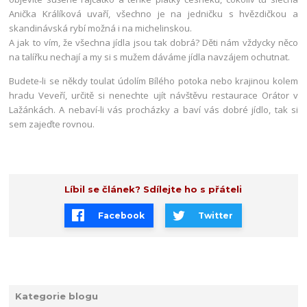
Anička Králíková uvaří, všechno je na jedničku s hvězdičkou a
skandinávská rybí možná i na michelinskou.
A jak to vím, že všechna jídla jsou tak dobrá? Děti nám vždycky něco
na talířku nechají a my si s mužem dáváme jídla navzájem ochutnat.
Budete-li se někdy toulat údolím Bílého potoka nebo krajinou kolem
hradu Veveří, určitě si nenechte ujít návštěvu restaurace Orátor v
Lažánkách. A nebaví-li vás procházky a baví vás dobré jídlo, tak si
sem zajeďte rovnou.
Líbil se článek? Sdílejte ho s přáteli
Facebook
Twitter
Kategorie blogu