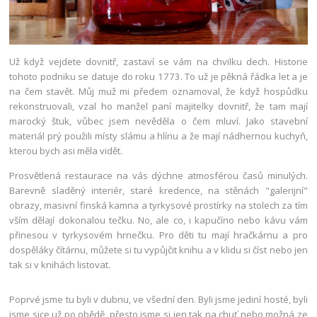
Už když vejdete dovnitř, zastaví se vám na chvilku dech. Historie
tohoto podniku se datuje do roku 1773. To už je pěkná řádka let a je
na čem stavět. Můj muž mi předem oznamoval, že když hospůdku
rekonstruovali, vzal ho manžel paní majitelky dovnitř, že tam mají
marocký štuk, vůbec jsem nevěděla o čem mluví. Jako stavební
materiál prý použili místy slámu a hlínu a že mají nádhernou kuchyň,
kterou bych asi měla vidět.
Prosvětlená restaurace na vás dýchne atmosférou časů minulých.
Barevně sladěný interiér, staré kredence, na stěnách "galerijní"
obrazy, masivní finská kamna a tyrkysové prostírky na stolech za tím
vším dělají dokonalou tečku. No, ale co, i kapučíno nebo kávu vám
přinesou v tyrkysovém hrnečku. Pro děti tu mají hračkárnu a pro
dospěláky čítárnu, můžete si tu vypůjčit knihu a v klidu si číst nebo jen
tak si v knihách listovat.
Poprvé jsme tu byli v dubnu, ve všední den. Byli jsme jediní hosté, byli
jsme sice už po obědě, přesto jsme si jen tak na chuť nebo možná ze