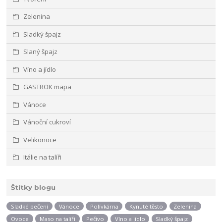
Zelenina
Sladký špajz
Slaný špajz
Víno a jídlo
GASTROK mapa
Vánoce
Vánoční cukroví
Velikonoce
Itálie na talíři
Štítky blogu
Sladké pečení
Vánoce
Polívkárna
Kynuté těsto
Zelenina
Ovoce
Maso na talíři
Pečivo
Víno a jídlo
Sladký špajz