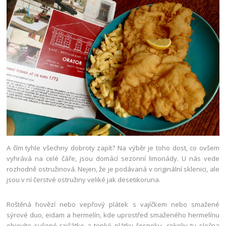
A čím tyhle všechny dobroty zapít? Na výběr je toho dost, co ovšem
vyhrává na celé čáře, jsou domácí sezonní limonády. U nás vede
rozhodně ostružinová. Nejen, že je podávaná v originální sklenici, ale
jsou v ní čerstvé ostružiny veliké jak desetikoruna.
Roštěná hovězí nebo vepřový plátek s vajíčkem nebo smažené
sýrové duo, eidam a hermelín, kde uprostřed smaženého hermelínu
objevíte sušené rajčátko a tenké plátky česneku, cokoliv tu slečna