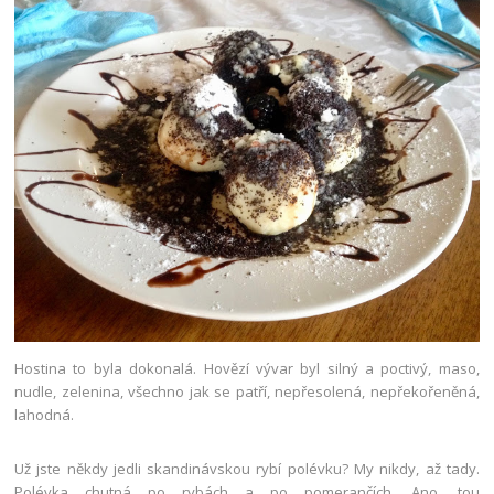
Hostina to byla dokonalá. Hovězí vývar byl silný a poctivý, maso,
nudle, zelenina, všechno jak se patří, nepřesolená, nepřekořeněná,
lahodná.
Už jste někdy jedli skandinávskou rybí polévku? My nikdy, až tady.
Polévka chutná po rybách a po pomerančích. Ano, tou