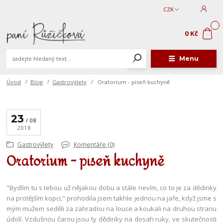
CZK
0
0 Kč
Menu
Úvod
Blog
Gastrovýlety
Oratorium - píseň kuchyně
23
08
2018
Gastrovýlety
Komentáře (0)
Oratorium - píseň kuchyně
"Bydlím tu s tebou už nějakou dobu a stále nevím, co to je za dědinky
na protějším kopci," prohodila jsem takhle jednou na jaře, když jsme s
mým mužem seděli za zahradou na louce a koukali na druhou stranu
údolí. Vzdušnou čarou jsou ty dědinky na dosah ruky, ve skutečnosti