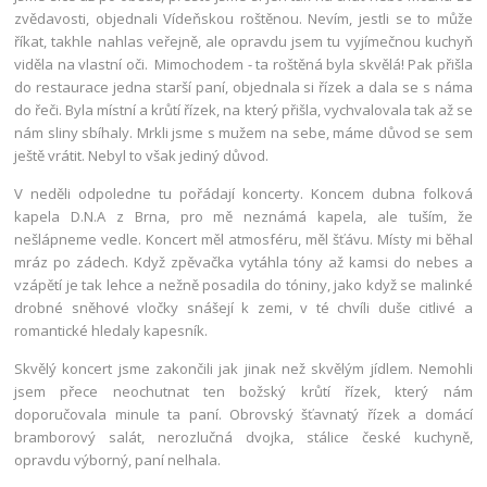
zvědavosti, objednali Vídeňskou roštěnou. Nevím, jestli se to může
říkat, takhle nahlas veřejně, ale opravdu jsem tu vyjímečnou kuchyň
viděla na vlastní oči. Mimochodem - ta roštěná byla skvělá! Pak přišla
do restaurace jedna starší paní, objednala si řízek a dala se s náma
do řeči. Byla místní a krůtí řízek, na který přišla, vychvalovala tak až se
nám sliny sbíhaly. Mrkli jsme s mužem na sebe, máme důvod se sem
ještě vrátit. Nebyl to však jediný důvod.
V neděli odpoledne tu pořádají koncerty. Koncem dubna folková
kapela D.N.A z Brna, pro mě neznámá kapela, ale tuším, že
nešlápneme vedle. Koncert měl atmosféru, měl šťávu. Místy mi běhal
mráz po zádech. Když zpěvačka vytáhla tóny až kamsi do nebes a
vzápětí je tak lehce a nežně posadila do tóniny, jako když se malinké
drobné sněhové vločky snášejí k zemi, v té chvíli duše citlivé a
romantické hledaly kapesník.
Skvělý koncert jsme zakončili jak jinak než skvělým jídlem. Nemohli
jsem přece neochutnat ten božský krůtí řízek, který nám
doporučovala minule ta paní. Obrovský šťavnatý řízek a domácí
bramborový salát, nerozlučná dvojka, stálice české kuchyně,
opravdu výborný, paní nelhala.