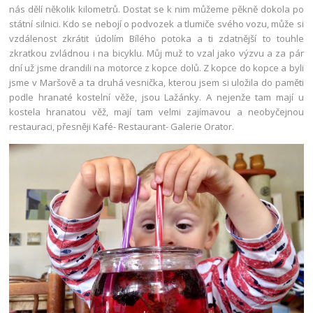
nás dělí několik kilometrů. Dostat se k nim můžeme pěkně dokola po
státní silnici. Kdo se nebojí o podvozek a tlumiče svého vozu, může si
vzdálenost zkrátit údolím Bílého potoka a ti zdatnější to touhle
zkratkou zvládnou i na bicyklu. Můj muž to vzal jako výzvu a za pár
dní už jsme drandili na motorce z kopce dolů. Z kopce do kopce a byli
jsme v Maršově a ta druhá vesnička, kterou jsem si uložila do paměti
podle hranaté kostelní věže, jsou Lažánky. A nejenže tam mají u
kostela hranatou věž, mají tam velmi zajímavou a neobyčejnou
restauraci, přesněji Kafé- Restaurant- Galerie Orator.