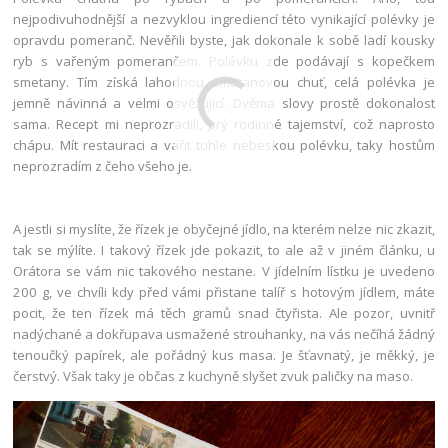
nejpodivuhodnější a nezvyklou ingrediencí této vynikající polévky je
opravdu pomeranč. Nevěřili byste, jak dokonale k sobě ladí kousky
ryb s vařeným pomerančem. Polévku zde podávají s kopečkem
smetany. Tím získá lahodnou smetanovou chuť, celá polévka je
jemně návinná a velmi osvěžující. Dvěma slovy prostě dokonalost
sama. Recept mi neprozradili, prý rodinné tajemství, což naprosto
chápu. Mít restauraci a vařit tuhle nebeskou polévku, taky hostům
neprozradím z čeho všeho je.
A jestli si myslíte, že řízek je obyčejné jídlo, na kterém nelze nic zkazit,
tak se mýlíte. I takový řízek jde pokazit, to ale až v jiném článku, u
Orátora se vám nic takového nestane. V jídelním lístku je uvedeno
200 g, ve chvíli kdy před vámi přistane talíř s hotovým jídlem, máte
pocit, že ten řízek má těch gramů snad čtyřista. Ale pozor, uvnitř
nadýchané a dokřupava usmažené strouhanky, na vás nečíhá žádný
tenoučký papírek, ale pořádný kus masa. Je šťavnatý, je měkký, je
čerstvý. Však taky je občas z kuchyně slyšet zvuk paličky na maso.