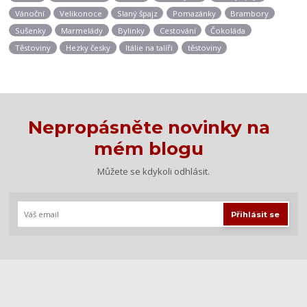
Vánoční
Velikonoce
Slaný špajz
Pomazánky
Brambory
Sušenky
Marmelády
Bylinky
Cestování
Čokoláda
Těstoviny
Hezky česky
Itálie na talíři
těstoviny
Nepropásněte novinky na
mém blogu
Můžete se kdykoli odhlásit.
Přihlásit se