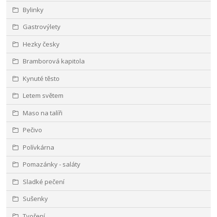
Bylinky
Gastrovýlety
Hezky česky
Bramborová kapitola
Kynuté těsto
Letem světem
Maso na talíři
Pečivo
Polívkárna
Pomazánky - saláty
Sladké pečení
Sušenky
Tvoření