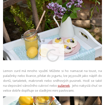
Lemon curd má mnoho využití. Můžete si ho namazat na toust, na
palačinky nebo lívance, přidat do jogurtu, lze jej použít jako náplň do
dortů, tartaletek, makronek nebo sněhových pusinek. Hodí se také
na slepování vánočního cukroví nebo
sušenek
. Jeho nakyslá chuť se
velice dobře doplňuje se sladkými mini pavlovami.