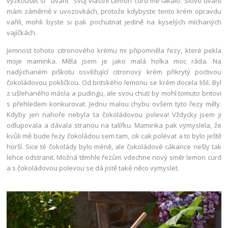
vyzkoušet si "uvařit" svůj vlastní Lemon curd mě lákalo. Slovo uvařit
mám záměrně v uvozovkách, protože kdybyste tento krém opravdu
vařili, mohli byste si pak pochutnat jedině na kyselých míchaných
vajíčkách.
Jemnost tohoto citronového krému mi připomněla řezy, které pekla
moje maminka. Měla jsem je jako malá holka moc ráda. Na
nadýchaném piškotu osvěžující citronový krém přikrytý poctivou
čokoládovou pokličkou. Od britského lemonu se krém docela lišil. Byl
z ušlehaného másla a pudingu, ale svou chutí by mohl tomuto britovi
s přehledem konkurovat. Jednu malou chybu ovšem tyto řezy měly.
Kdyby jen nahoře nebyla ta čokoládovou poleva! Vždycky jsem ji
odlupovala a dávala stranou na talířku. Maminka pak vymyslela, že
kvůli mě bude řezy čokoládou sem tam, cik cak polévat a to bylo ještě
horší. Sice té čokolády bylo méně, ale čokoládové cákance nešly tak
lehce odstranit. Možná těmhle řezům vdechne nový směr lemon curd
a s čokoládovou polevou se dá jistě také něco vymyslet.