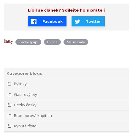
Líbil se článek? Sdílejte ho s přáteli
Facebook
Twitter
Štítky
Sladký špajz
Ovoce
Marmelády
Kategorie blogu
Bylinky
Gastrovýlety
Hezky česky
Bramborová kapitola
Kynuté těsto