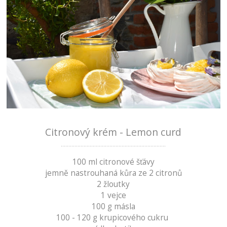
Citronový krém - Lemon curd
.....................................................................
100 ml citronové šťávy
jemně nastrouhaná kůra ze 2 citronů
2 žloutky
1 vejce
100 g másla
100 - 120 g krupicového cukru