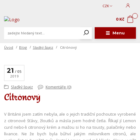
CZK
0
0 Kč
Menu
Úvod
Blog
Sladký špajz
Citrónový
21
05
2019
Sladký špajz
Komentáře (0)
Citrónový
V Británii jsem zatím nebyla, ale o jejich tradiční pochoutce vyrobené
z citronové šťávy, žloutků a másla jsem hodně četla. Říkají jí Lemon
curd nebo-li citronový krém a mažou si ho na tousty, palačinky nebo
lívance. Ne že bych byla bůhví jakým milovníkem citronů, ale