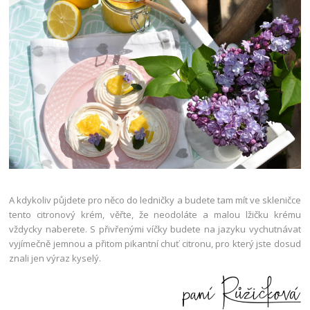
A kdykoliv půjdete pro něco do ledničky a budete tam mít ve skleničce
tento citronový krém, věřte, že neodoláte a malou lžičku krému
vždycky naberete. S přivřenými víčky budete na jazyku vychutnávat
vyjímečně jemnou a přitom pikantní chuť citronu, pro který jste dosud
znali jen výraz kyselý.