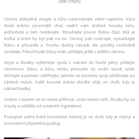
(dle chuti)
Citrony důkladně omyjte a kůru nastrouhejte velmi najemno. Kůra
dodá krému výraznější chuť, vadí-li vám drobné kousky kůry,
jednoduše ji tam nedávejte. Strouhejte pouze žlutou část, bílá je
hořká a krém by byl pak na nic. Citrony pak rozkrojte, vymačkejte
šťávu a přeceďte ji. Trochu dužiny nevadí, ale pecičky rozhodně
vyndejte. Pokud bude šťávy málo, přidejte ještě z dalšího citronu.
Vejce a žloutky vyšlehejte spolu s cukrem do husté pěny, přidejte
citronovou šťávu a kůru, misku přesuňte do vodní lázně, směs
míchejte a pomalu zahřívejte. Jakmile se suroviny spojí, přidávejte po
částech máslo. Další kousek másla vhoďte vždy ve chvíli, kdy je
základ hladký.
Ovšem s teplem se to nesmí přehnat, voda nesmí vařit, žloutky by se
srazily a oddělily od ostatních ingrediencí.
Postupně začne krém houstnout, hotový je ve chvíli, kdy je vláčný a
konzistencí připomíná puding.