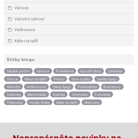
Vánoce
Vánoční cukroví
Velikonoce
Itálie na talíři
Štítky blogu
Sladké pečení
Vánoce
Polívkárna
Kynuté těsto
Zelenina
Ovoce
Maso na talíři
Pečivo
Víno a jídlo
Sladký špajz
Vánoční
Velikonoce
Slaný špajz
Pomazánky
Brambory
Sušenky
Marmelády
Bylinky
Cestování
Čokoláda
Těstoviny
Hezky česky
Itálie na talíři
těstoviny