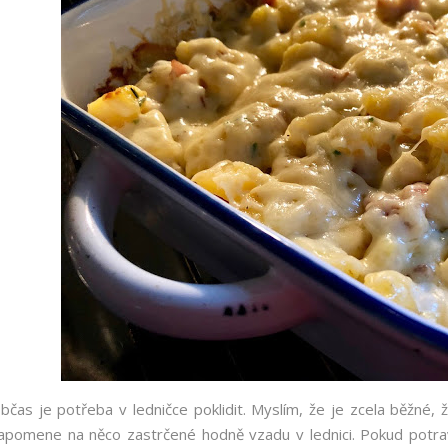
bčas je potřeba v ledničce poklidit. Myslím, že je zcela běžné
apomene na něco zastrčené hodně vzadu v lednici. Pokud potravi