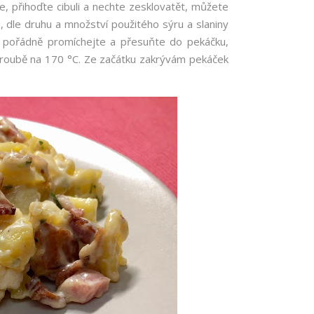
te, přihoďte cibuli a nechte zesklovatět, můžete
, dle druhu a množství použitého sýru a slaniny
še pořádně promíchejte a přesuňte do pekáčku,
troubě na 170 °C. Ze začátku zakrývám pekáček