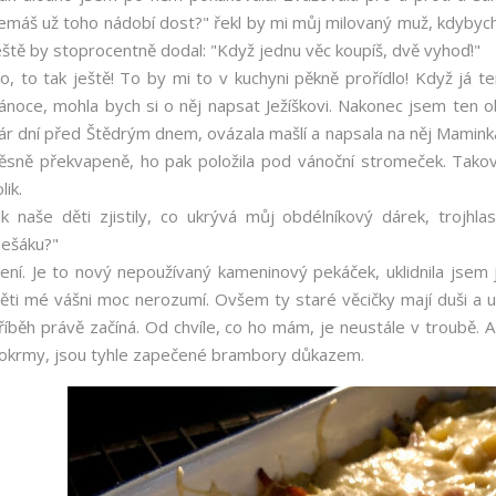
emáš už toho nádobí dost?" řekl by mi můj milovaný muž, kdyby
eště by stoprocentně dodal: "Když jednu věc koupíš, dvě vyhoď!"
o, to tak ještě! To by mi to v kuchyni pěkně prořídlo! Když já te
ánoce, mohla bych si o něj napsat Ježíškovi. Nakonec jsem ten obdé
ár dní před Štědrým dnem, ovázala mašlí a napsala na něj Mamink
ěsně překvapeně, ho pak položila pod vánoční stromeček. Tako
olik.
ak naše děti zjistily, co ukrývá můj obdélníkový dárek, trojhl
lešáku?"
ení. Je to nový nepoužívaný kameninový pekáček, uklidnila jsem j
ěti mé vášni moc nerozumí. Ovšem ty staré věcičky mají duši a u
říběh právě začíná. Od chvíle, co ho mám, je neustále v troubě. A 
okrmy, jsou tyhle zapečené brambory důkazem.