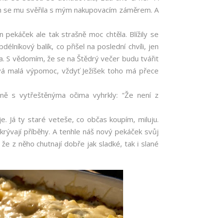
ch se mu svěřila s mým nakupovacím záměrem. A
n pekáček ale tak strašně moc chtěla. Blížily se
lníkový balík, co přišel na poslední chvíli, jen
a. S vědomím, že se na Štědrý večer budu tvářit
vá malá výpomoc, vždyť Ježíšek toho má přece
asně s vytřeštěnýma očima vyhrkly: "Že není z
e. Já ty staré veteše, co občas koupím, miluju.
krývají příběhy. A tenhle náš nový pekáček svůj
že z něho chutnají dobře jak sladké, tak i slané