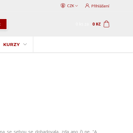
CZK
Přihlášení
0
ks
za
0 Kč
t
KURZY
ma se sebou se dohadovala, zda ano či ne. "A