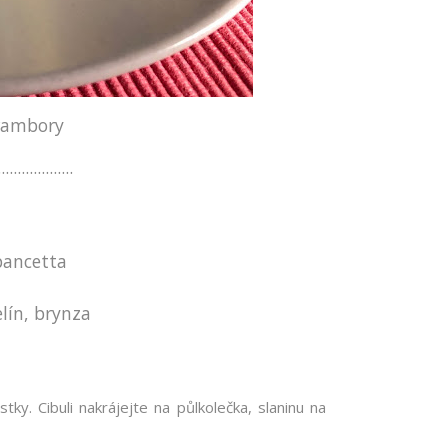
rambory
...................
 pancetta
lín, brynza
ky. Cibuli nakrájejte na půlkolečka, slaninu na