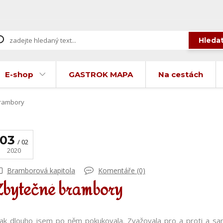
Hleda
E-shop
GASTROK MAPA
Na cestách
rambory
03
02
2020
Bramborová kapitola
Komentáře (0)
Zbytečné brambory
ak dlouho jsem po něm pokukovala. Zvažovala pro a proti a sa