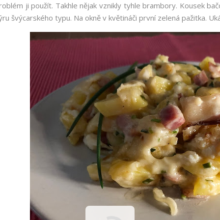
roblém ji použít. Takhle nějak vznikly tyhle brambory. Kousek bač
ýru švýcarského typu. Na okně v květináči první zelená pažitka. Uk