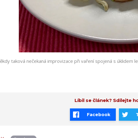
ěkdy taková nečekaná improvizace při vaření spojená s úklidem led
Líbil se článek? Sdílejte ho
Facebook