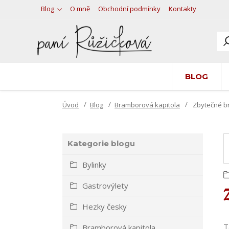
Blog
O mně
Obchodní podmínky
Kontakty
BLOG
Úvod
Blog
Bramborová kapitola
Zbytečné b
Kategorie blogu
Bylinky
Gastrovýlety
Hezky česky
T
Bramborová kapitola