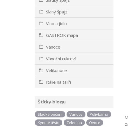
Slaný špajz
Víno a jídlo
GASTROK mapa
Vánoce
Vánoční cukroví
Velikonoce
Itálie na talíři
Štítky blogu
Sladké pečení
Vánoce
Polívkárna
O
Kynuté těsto
Zelenina
Ovoce
z