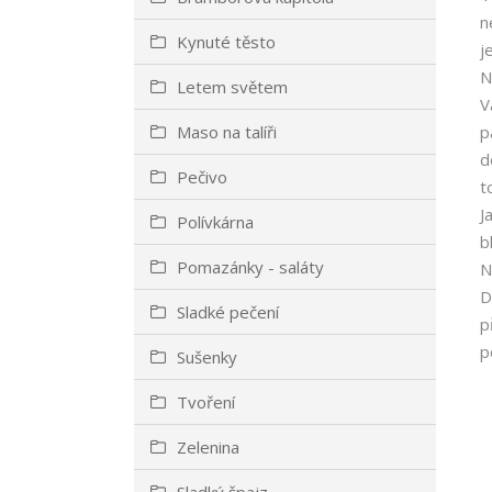
n
Kynuté těsto
j
N
Letem světem
V
Maso na talíři
p
d
Pečivo
t
J
Polívkárna
b
Pomazánky - saláty
N
D
Sladké pečení
p
p
Sušenky
Tvoření
Zelenina
Sladký špajz