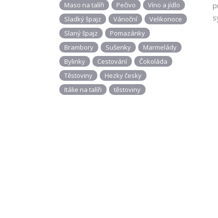
Maso na talíři
Pečivo
Víno a jídlo
p
s
Sladký špajz
Vánoční
Velikonoce
Slaný špajz
Pomazánky
Brambory
Sušenky
Marmelády
Bylinky
Cestování
Čokoláda
Těstoviny
Hezky česky
Itálie na talíři
těstoviny