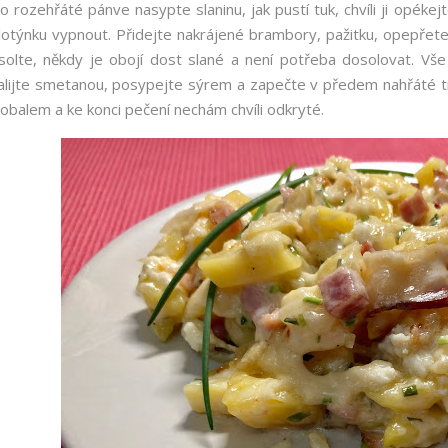
o rozehřáté pánve nasypte slaninu, jak pustí tuk, chvíli ji opékej
lotýnku vypnout. Přidejte nakrájené brambory, pažitku, opepřete
solte, někdy je obojí dost slané a není potřeba dosolovat. V
alijte smetanou, posypejte sýrem a zapečte v předem nahřáté 
lobalem a ke konci pečení nechám chvíli odkryté.