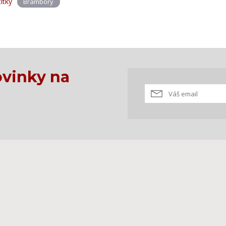
títky
Brambory
vinky na