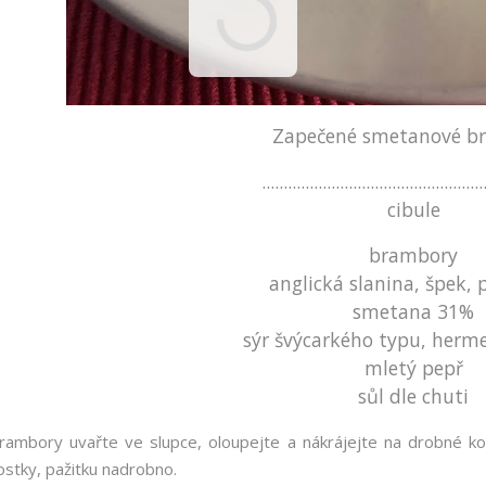
Zapečené smetanové b
...................................................
cibule
brambory
anglická slanina, špek,
smetana 31%
sýr švýcarkého typu, herme
mletý pepř
sůl dle chuti
rambory uvařte ve slupce, oloupejte a nákrájejte na drobné kost
ostky, pažitku nadrobno.