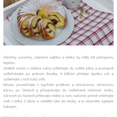
Všechny suroviny, zejméne vajíčka a mléko by měly mít pokojovou
teplotu.
Změklé máslo s oběma cukry vyšlehejte do světlé pěny a postupně
zašlehávejte po jednom žloutky. K bílkům přidejte špetku soli a
vyšlehejte z nich tuhý sníh.
Mouku promíchejte s kypřicím práškem a strouhanou citronovou
kůrou, po částech ji přisypávejte do našlehané máslové směsi,
zároveň po částech přilévejte mléko a rum, nakonec jemně vmíchejte
sníh z bílků. Z těsta si oddělte část do misky, a tu obarvěte sypkým
kakaem.