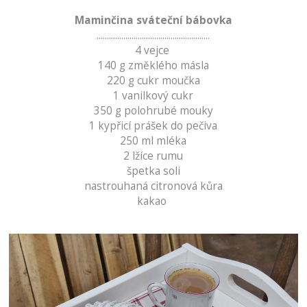
Maminčina sváteční bábovka
.......................................................
4 vejce
140 g změklého másla
220 g cukr moučka
1 vanilkový cukr
350 g polohrubé mouky
1 kypřicí prášek do pečiva
250 ml mléka
2 lžíce rumu
špetka soli
nastrouhaná citronová kůra
kakao