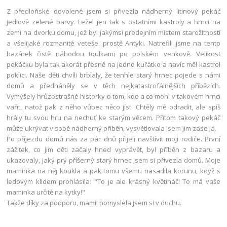
Z předloňské dovolené jsem si přivezla nádherný litinový pekáč
jedlově zelené barvy. Ležel jen tak s ostatními kastroly a hrnci na
zemi na dvorku domu, jež byl jakýmsi prodejním místem starožitností
a všelijaké rozmanité veteše, prostě Antyki. Natrefili jsme na tento
bazárek čistě náhodou toulkami po polském venkově. Velikost
pekáčku byla tak akorát přesně na jedno kuřátko a navíc měl kastrol
poklici. Naše děti chvíli brblaly, že tenhle starý hrnec pojede s námi
domů a předháněly se v těch nejkatastrofálnějších příbězích.
Vymýšely hrůzostrašné historky o tom, kdo a co mohl v takovém hrnci
vařit, natož pak z něho vůbec něco jíst. Chtěly mě odradit, ale spíš
hrály tu svou hru na nechuť ke starým věcem. Přitom takový pekáč
může ukrývat v sobě nádherný příběh, vysvětlovala jsem jim zase já.
Po příjezdu domů nás za pár dnů přijeli navštívit moji rodiče. První
zážitek, co jim děti začaly hned vyprávět, byl příběh z bazaru a
ukazovaly, jaký prý příšerný starý hrnec jsem si přivezla domů. Moje
maminka na něj koukla a pak tomu všemu nasadila korunu, když s
ledovým klidem prohlásila: "To je ale krásný květináč! To má vaše
maminka určitě na kytky!"
Takže díky za podporu, mami! pomyslela jsem si v duchu.