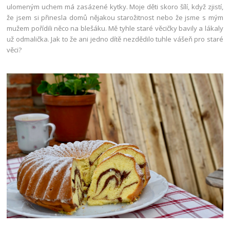
ulomeným uchem má zasázené kytky. Moje děti skoro šílí, když zjistí,
že jsem si přinesla domů nějakou starožitnost nebo že jsme s mým
mužem pořídili něco na blešáku. Mě tyhle staré věcičky bavily a lákaly
už odmalička. Jak to že ani jedno dítě nezdědilo tuhle vášeň pro staré
věci?