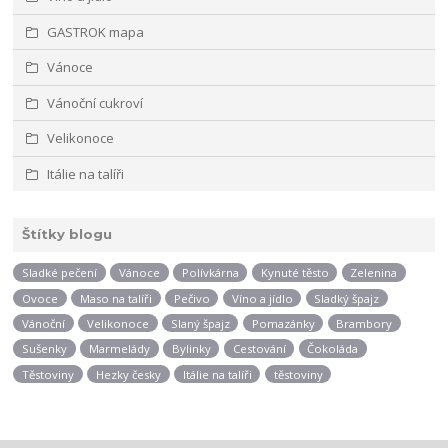
GASTROK mapa
Vánoce
Vánoční cukroví
Velikonoce
Itálie na talíři
Štítky blogu
Sladké pečení
Vánoce
Polívkárna
Kynuté těsto
Zelenina
Ovoce
Maso na talíři
Pečivo
Víno a jídlo
Sladký špajz
Vánoční
Velikonoce
Slaný špajz
Pomazánky
Brambory
Sušenky
Marmelády
Bylinky
Cestování
Čokoláda
Těstoviny
Hezky česky
Itálie na talíři
těstoviny