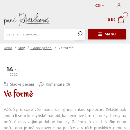
CZK
0
0 Kč
Menu
Úvod
Blog
Sladké pečení
Ve formě
14
05
2020
Sladké pečení
Komentáře (0)
Ve formě
Vášeň pro staré věci máme s mojí maminkou společné. Zvláště pak
jedná-li se o kuchyňské nádobí, kameninové hrnce, hrnky, formy na
pečení, mísy a jim podobné kousky. Zatímco já v nich vařím nebo
peču, ona je má vystavené na poličce a v těch prasklých nebo s