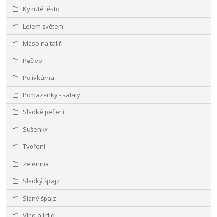
Kynuté těsto
Letem světem
Maso na talíři
Pečivo
Polívkárna
Pomazánky - saláty
Sladké pečení
Sušenky
Tvoření
Zelenina
Sladký špajz
Slaný špajz
Víno a jídlo