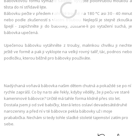
Bábovkovou formu vymažte sádlem, vysypte polohrubou moukou a
těsta do ní střídavě lijte.
Bábovku pečte v předem nahřáté troubě na 180 °C asi 30 - 40 minut
nebo podle zkušeností s vlastní troubou. Nejlepší je stejně zkouška
špejlí - zapíchněte ji do bábovky, zůstane-li po vytažení suchá, je
bábovka upečená.
Upečenou bábovku vytáhněte z trouby, malinkou chvilku ji nechte
ještě ve formě a pak ji vyklopte na velký rovný talíř, tác, podnos nebo
podložku, kterou běžně pro bábovky používáte.
Nadýchaná voňavá bábovka našim dětem chutná a pokaždé se po ní
rychle zapráší. Co by na to ale řekly, kdyby věděly, že ji peču ve staré
kameninové bábovce? Určitě má tahle forma klidně přes sto let.
Dostala jsem ji od své babičky, která letos oslaví devadesátédruhé
narozeniny a před ní v té bábovce pekla bábovky už i moje
prababička. Nechám si tedy tohle sladké stoleté tajemství zatím pro
sebe.