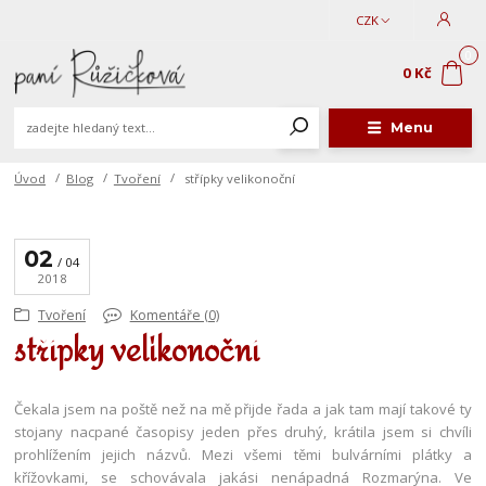
CZK
0
0 Kč
Menu
Úvod
Blog
Tvoření
střípky velikonoční
02
04
2018
Tvoření
Komentáře (0)
střípky velikonoční
Čekala jsem na poště než na mě přijde řada a jak tam mají takové ty
stojany nacpané časopisy jeden přes druhý, krátila jsem si chvíli
prohlížením jejich názvů. Mezi všemi těmi bulvárními plátky a
křížovkami, se schovávala jakási nenápadná Rozmarýna. Ve