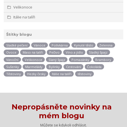
Velikonoce
Itálie na talíři
Štítky blogu
Sladké pečení
Vánoce
Polívkárna
Kynuté těsto
Zelenina
Ovoce
Maso na talíři
Pečivo
Víno a jídlo
Sladký špajz
Vánoční
Velikonoce
Slaný špajz
Pomazánky
Brambory
Sušenky
Marmelády
Bylinky
Cestování
Čokoláda
Těstoviny
Hezky česky
Itálie na talíři
těstoviny
Nepropásněte novinky na
mém blogu
Můžete se kdykoli odhlásit.