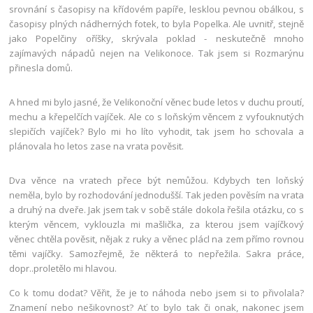
srovnání s časopisy na křídovém papíře, lesklou pevnou obálkou, s
časopisy plných nádherných fotek, to byla Popelka. Ale uvnitř, stejně
jako Popelčiny oříšky, skrývala poklad - neskutečně mnoho
zajímavých nápadů nejen na Velikonoce. Tak jsem si Rozmarýnu
přinesla domů.
A hned mi bylo jasné, že Velikonoční věnec bude letos v duchu proutí,
mechu a křepelčích vajíček. Ale co s loňským věncem z vyfouknutých
slepičích vajíček? Bylo mi ho líto vyhodit, tak jsem ho schovala a
plánovala ho letos zase na vrata pověsit.
Dva věnce na vratech přece být nemůžou. Kdybych ten loňský
neměla, bylo by rozhodování jednodušší. Tak jeden pověsím na vrata
a druhý na dveře. Jak jsem tak v sobě stále dokola řešila otázku, co s
kterým věncem, vyklouzla mi mašlička, za kterou jsem vajíčkový
věnec chtěla pověsit, nějak z ruky a věnec plácl na zem přímo rovnou
těmi vajíčky. Samozřejmě, že některá to nepřežila. Sakra práce,
dopr..proletělo mi hlavou.
Co k tomu dodat? Věřit, že je to náhoda nebo jsem si to přivolala?
Znamení nebo nešikovnost? Ať to bylo tak či onak, nakonec jsem