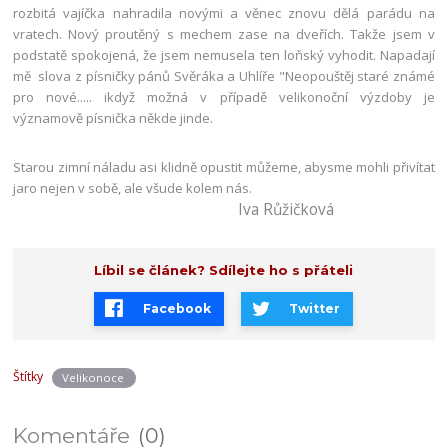
rozbitá vajíčka nahradila novými a věnec znovu dělá parádu na
vratech. Nový proutěný s mechem zase na dveřích. Takže jsem v
podstatě spokojená, že jsem nemusela ten loňský vyhodit. Napadají
mě slova z písničky pánů Svěráka a Uhlíře "Neopouštěj staré známé
pro nové..... ikdyž možná v případě velikonoční výzdoby je
významově písnička někde jinde.
Starou zimní náladu asi klidně opustit můžeme, abysme mohli přivítat
jaro nejen v sobě, ale všude kolem nás.
Iva Růžičková
Líbil se článek? Sdílejte ho s přáteli
Facebook
Twitter
Štítky
Velikonoce
Komentáře
0