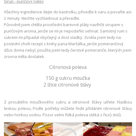
Sirup - punčový nálev
Všechny ingredience dejte do kastrolku, přiveďte k varu a povařte asi
2 minuty. Nechte vychladnout a přeceďte.
Původně jsem chtěla prostřední barevné pláty navlhčit sirupem s
punčovým aroma, jenže se mi je nepodařilo sehnat. Samotný rum s
cukrem mi připadal obyčejný a dost sladký. Zvolila jsem tedy na
poslední chvíli recept z knihy pana Maršálka, jenže pomerančový
džus doma nebyl, použila jsem tedy čerstvé pomeranče, kterých jsem
zrovna měla dostatek.
Citronová poleva
150 g cukru moučka
2 lžíce citronové šťávy
Z prosátého moučkového cukru a citronové šťávy utřete hladkou
leskou polevu, Podle potřeby můžete ředit přidáním citronové šťávy
nebo horkou vodou. Pozor velmi řídká poleva stéká z řezů dolů.