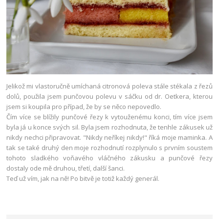
Jelikož mi vlastoručně umíchaná citronová poleva stále stékala z řezů
dolů, použila jsem punčovou polevu v sáčku od dr. Oetkera, kterou
jsem si koupila pro případ, že by se něco nepovedlo.
Čím více se blížily punčové řezy k vytouženému konci, tím více jsem
byla já u konce svých sil. Byla jsem rozhodnuta, že tenhle zákusek už
nikdy nechci připravovat. "Nikdy neříkej nikdy!" říká moje maminka. A
tak se také druhý den moje rozhodnutí rozplynulo s prvním soustem
tohoto sladkého voňavého vláčného zákusku a punčové řezy
dostaly ode mě druhou, třetí, další šanci.
Teď už vím, jak na ně! Po bitvě je totiž každý generál.