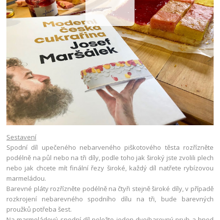
Sestavení
Spodní díl upečeného nebarveného piškotového těsta rozřízněte
podélně na půl nebo na tři díly, podle toho jak široký jste zvolili plech
nebo jak chcete mít finální řezy široké, každý díl natřete rybízovou
marmeládou.
Barevné pláty rozřízněte podélně na čtyři stejně široké díly, v případě
rozkrojení nebarevného spodního dílu na tři, bude barevných
proužků potřeba šest.
Na marmeládový spodní díl položte jeden dvojbarevný pruh a hned