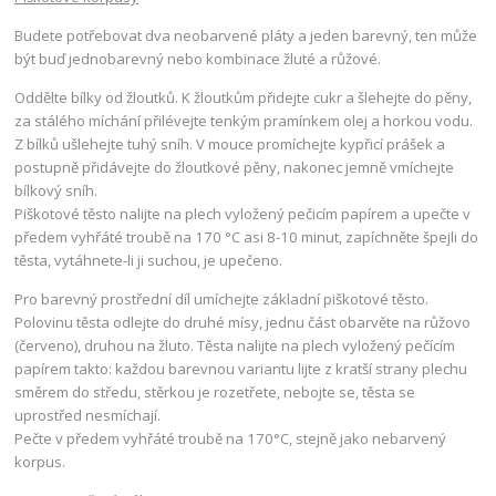
Budete potřebovat dva neobarvené pláty a jeden barevný, ten může
být buď jednobarevný nebo kombinace žluté a růžové.
Oddělte bílky od žloutků. K žloutkům přidejte cukr a šlehejte do pěny,
za stálého míchání přilévejte tenkým pramínkem olej a horkou vodu.
Z bílků ušlehejte tuhý sníh. V mouce promíchejte kypřicí prášek a
postupně přidávejte do žloutkové pěny, nakonec jemně vmíchejte
bílkový sníh.
Piškotové těsto nalijte na plech vyložený pečicím papírem a upečte v
předem vyhřáté troubě na 170 °C asi 8-10 minut, zapíchněte špejli do
těsta, vytáhnete-li ji suchou, je upečeno.
Pro barevný prostřední díl umíchejte základní piškotové těsto.
Polovinu těsta odlejte do druhé mísy, jednu část obarvěte na růžovo
(červeno), druhou na žluto. Těsta nalijte na plech vyložený pečícím
papírem takto: každou barevnou variantu lijte z kratší strany plechu
směrem do středu, stěrkou je rozetřete, nebojte se, těsta se
uprostřed nesmíchají.
Pečte v předem vyhřáté troubě na 170°C, stejně jako nebarvený
korpus.