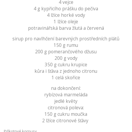
4 vejce
4 g kypřicího prášku do pečiva
4 lžíce horké vody
1 lžíce oleje
potravinářská barva žlutá a červená
sirup pro navlhčení barevných prostředních plátů
150 g rumu
200 g pomerančového džusu
200 g vody
350 g cukru krupice
kůra i šťáva z jednoho citronu
1 celá skořice
na dokončení:
rybízová marmeláda
jedlé květy
citronová poleva:
150 g cukru moučka
2 lžíce citronové šťávy
Piškotové korpusy