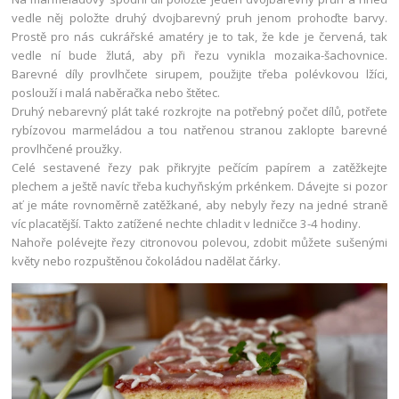
vedle něj položte druhý dvojbarevný pruh jenom prohoďte barvy.
Prostě pro nás cukrářské amatéry je to tak, že kde je červená, tak
vedle ní bude žlutá, aby při řezu vynikla mozaika-šachovnice.
Barevné díly provlhčete sirupem, použijte třeba polévkovou lžíci,
poslouží i malá naběračka nebo štětec.
Druhý nebarevný plát také rozkrojte na potřebný počet dílů, potřete
rybízovou marmeládou a tou natřenou stranou zaklopte barevné
provlhčené proužky.
Celé sestavené řezy pak přikryjte pečícím papírem a zatěžkejte
plechem a ještě navíc třeba kuchyňským prkénkem. Dávejte si pozor
ať je máte rovnoměrně zatěžkané, aby nebyly řezy na jedné straně
víc placatější. Takto zatížené nechte chladit v ledničce 3-4 hodiny.
Nahoře polévejte řezy citronovou polevou, zdobit můžete sušenými
květy nebo rozpuštěnou čokoládou nadělat čárky.