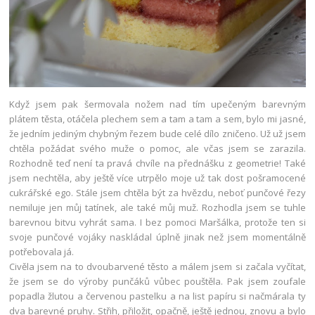
Když jsem pak šermovala nožem nad tím upečeným barevným
plátem těsta, otáčela plechem sem a tam a tam a sem, bylo mi jasné,
že jedním jediným chybným řezem bude celé dílo zničeno. Už už jsem
chtěla požádat svého muže o pomoc, ale včas jsem se zarazila.
Rozhodně teď není ta pravá chvíle na přednášku z geometrie! Také
jsem nechtěla, aby ještě více utrpělo moje už tak dost pošramocené
cukrářské ego. Stále jsem chtěla být za hvězdu, neboť punčové řezy
nemiluje jen můj tatínek, ale také můj muž. Rozhodla jsem se tuhle
barevnou bitvu vyhrát sama. I bez pomoci Maršálka, protože ten si
svoje punčové vojáky naskládal úplně jinak než jsem momentálně
potřebovala já.
Civěla jsem na to dvoubarvené těsto a málem jsem si začala vyčítat,
že jsem se do výroby punčáků vůbec pouštěla. Pak jsem zoufale
popadla žlutou a červenou pastelku a na list papíru si načmárala ty
dva barevné pruhy. Střih, přiložit, opačně, ještě jednou, znovu a bylo