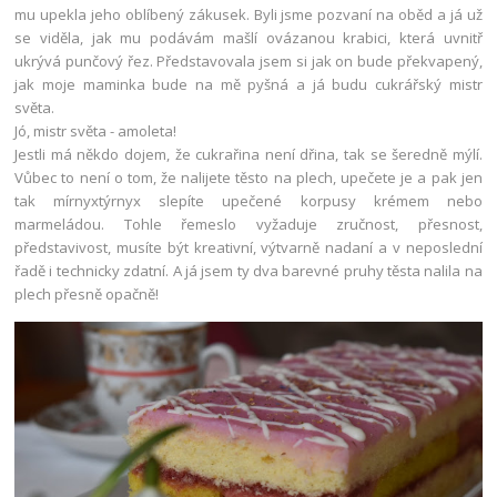
mu upekla jeho oblíbený zákusek. Byli jsme pozvaní na oběd a já už
se viděla, jak mu podávám mašlí ovázanou krabici, která uvnitř
ukrývá punčový řez. Představovala jsem si jak on bude překvapený,
jak moje maminka bude na mě pyšná a já budu cukrářský mistr
světa.
Jó, mistr světa - amoleta!
Jestli má někdo dojem, že cukrařina není dřina, tak se šeredně mýlí.
Vůbec to není o tom, že nalijete těsto na plech, upečete je a pak jen
tak mírnyxtýrnyx slepíte upečené korpusy krémem nebo
marmeládou. Tohle řemeslo vyžaduje zručnost, přesnost,
představivost, musíte být kreativní, výtvarně nadaní a v neposlední
řadě i technicky zdatní. A já jsem ty dva barevné pruhy těsta nalila na
plech přesně opačně!