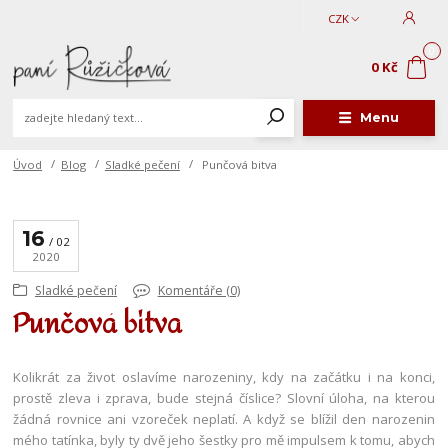
CZK
0
0 Kč
Menu
Úvod
Blog
Sladké pečení
Punčová bitva
16
02
2020
Sladké pečení
Komentáře (0)
Punčová bitva
Kolikrát za život oslavíme narozeniny, kdy na začátku i na konci,
prostě zleva i zprava, bude stejná číslice? Slovní úloha, na kterou
žádná rovnice ani vzoreček neplatí. A když se blížil den narozenin
mého tatínka, byly ty dvě jeho šestky pro mě impulsem k tomu, abych