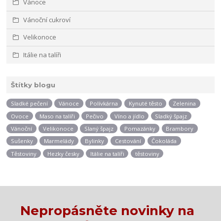
Vánoce
Vánoční cukroví
Velikonoce
Itálie na talíři
Štítky blogu
Sladké pečení
Vánoce
Polívkárna
Kynuté těsto
Zelenina
Ovoce
Maso na talíři
Pečivo
Víno a jídlo
Sladký špajz
Vánoční
Velikonoce
Slaný špajz
Pomazánky
Brambory
Sušenky
Marmelády
Bylinky
Cestování
Čokoláda
Těstoviny
Hezky česky
Itálie na talíři
těstoviny
Nepropásněte novinky na