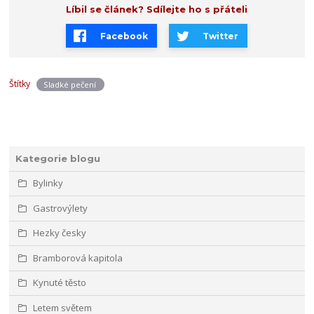
Líbil se článek? Sdílejte ho s přáteli
Facebook
Twitter
Štítky
Sladké pečení
Kategorie blogu
Bylinky
Gastrovýlety
Hezky česky
Bramborová kapitola
Kynuté těsto
Letem světem