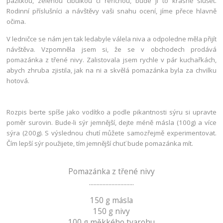
pažitkou, zelenou cibulkou či řeřichou, bude jí to krásně slušet.
Rodinní příslušníci a návštěvy vaši snahu ocení, jíme přece hlavně
očima.
V ledničce se nám jen tak ledabyle válela niva a odpoledne měla přijít
návštěva. Vzpomněla jsem si, že se v obchodech prodává
pomazánka z třené nivy. Zalistovala jsem rychle v pár kuchařkách,
abych zhruba zjistila, jak na ni a skvělá pomazánka byla za chvilku
hotová.
Rozpis berte spíše jako vodítko a podle pikantnosti sýru si upravte
poměr surovin. Bude-li sýr jemnější, dejte méně másla (100g) a více
sýra (200g). S výslednou chutí můžete samozřejmě experimentovat.
Čím lepší sýr použijete, tím jemnější chuť bude pomazánka mít.
Pomazánka z třené nivy
..............................
150 g másla
150 g nivy
100 g měkkého tvarohu