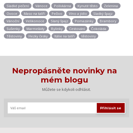
Sladké pečení
Vánoce
Polívkárna
Kynuté těsto
Zelenina
Ovoce
Maso na talíři
Pečivo
Víno a jídlo
Sladký špajz
Vánoční
Velikonoce
Slaný špajz
Pomazánky
Brambory
Sušenky
Marmelády
Bylinky
Cestování
Čokoláda
Těstoviny
Hezky česky
Itálie na talíři
těstoviny
Nepropásněte novinky na
mém blogu
Můžete se kdykoli odhlásit.
Přihlásit se