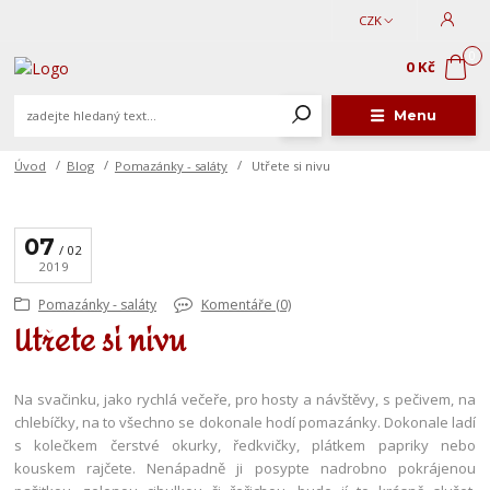
CZK
0
0 Kč
Menu
Úvod
Blog
Pomazánky - saláty
Utřete si nivu
07
02
2019
Pomazánky - saláty
Komentáře (0)
Utřete si nivu
Na svačinku, jako rychlá večeře, pro hosty a návštěvy, s pečivem, na
chlebíčky, na to všechno se dokonale hodí pomazánky. Dokonale ladí
s kolečkem čerstvé okurky, ředkvičky, plátkem papriky nebo
kouskem rajčete. Nenápadně ji posypte nadrobno pokrájenou