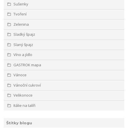
Sušenky
Tvoření
Zelenina
Sladký špajz
Slaný špajz
Víno a jídlo
GASTROK mapa
Vánoce
Vánoční cukroví
Velikonoce
Itálie na talíři
Štítky blogu