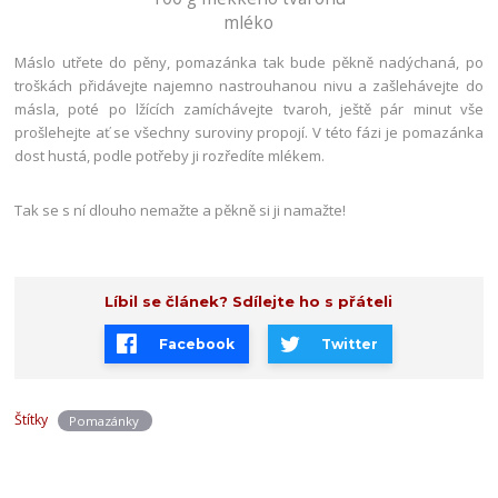
mléko
Máslo utřete do pěny, pomazánka tak bude pěkně nadýchaná, po
troškách přidávejte najemno nastrouhanou nivu a zašlehávejte do
másla, poté po lžících zamíchávejte tvaroh, ještě pár minut vše
prošlehejte ať se všechny suroviny propojí. V této fázi je pomazánka
dost hustá, podle potřeby ji rozředíte mlékem.
Tak se s ní dlouho nemažte a pěkně si ji namažte!
Líbil se článek? Sdílejte ho s přáteli
Facebook
Twitter
Štítky
Pomazánky