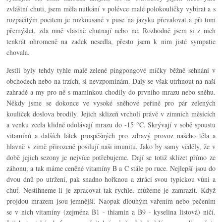
zvláštní chuti, jsem měla nutkání v polévce malé polokouličky vybírat a s
rozpačitým pocitem je rozkousané v puse na jazyku převalovat a při tom
přemýšlet, zda mně vlastně chutnají nebo ne. Rozhodně jsem si z nich
tenkrát ohromeně na zadek nesedla, přesto jsem k nim jisté sympatie
chovala.
Jestli byly tehdy tyhle malé zelené pingpongové míčky běžně sehnání v
obchodech nebo na trzích, si nevzpomínám. Daly se však utrhnout na naší
zahradě a my pro ně s maminkou chodily do prvního mrazu nebo sněhu.
Někdy jsme se dokonce ve vysoké sněhové peřině pro pár zelených
kouliček doslova brodily.
Jejich sklizeň vrcholí právě v zimních měsících
a venku zcela klidně odolávají mrazu do -15 °C. S
krývají v sobě spoustu
vitamínů a dalších látek prospěšných pro zdravý provoz našeho těla a
hlavně v zimě přirozeně posilují naši imunitu. Jako by samy věděly, že v
době jejich sezony je nejvíce potřebujeme. Dají se totiž sklízet přímo ze
záhonu, a tak máme ceněné vitamíny B a C stále po ruce. Nejlepší jsou do
dvou dnů po utržení, pak snadno hořknou a ztrácí svou typickou vůni a
chuť. Nestihneme-li je zpracovat tak rychle, můžeme je zamrazit. Když
projdou mrazem jsou jemnější. Naopak dlouhým vařením nebo pečením
se v nich vitamíny (zejména B1 - thiamin a B9 - kyselina listová) ničí.