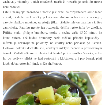
zachovaly vitamíny v nich obsažené, uvařit či rozvařit je zcela do mrtva
není žádoucí.
Cibuli nakrájejte nadrobno a nechte ji v hrnci na rozpuštěném sádle lehce
zpěnit, přidejte na kostičky pokrájenou klobásu nebo špek a opékejte,
zasypte hladkou moukou, zarestujte jíšku, přidejte mletou papriku a krátce
zamíchejte. Papriku nechte jen rozvonět, delším restováním by zhořkla.
Přilijte vodu, přidejte brambory, osolte a nechte vařit 15-20 minut, ke
konci vaření, než budou brambory zcela měkké, přidejte kapustičky -
můžete je rozkrojit na poloviny, na čtvrtky nebo přidávat po lístcích.
Hotovou polévku dochuťte solí, čerstvým mletým pepřem a prolisovaným
česnek. Vadí-li někomu štiplavá chuť čerstvě prolisovaného česneku, může
ho do polévky přidat ve fázi restování s klobáskou a i pro česnek platí
kratší doba restování, jinak může zhořknout.