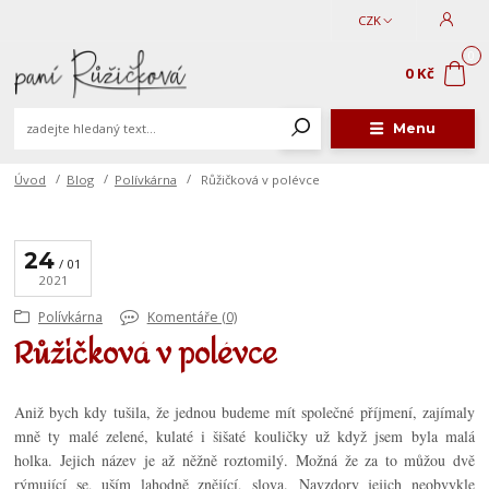
CZK
0
0 Kč
Menu
Úvod
Blog
Polívkárna
Růžičková v polévce
24
01
2021
Polívkárna
Komentáře (0)
Růžičková v polévce
Aniž bych kdy tušila, že jednou budeme mít společné příjmení, zajímaly
mně ty malé zelené, kulaté i šišaté kouličky už když jsem byla malá
holka. Jejich název je až něžně roztomilý. Možná že za to můžou dvě
rýmující se, uším lahodně znějící, slova. Navzdory jejich neobvykle