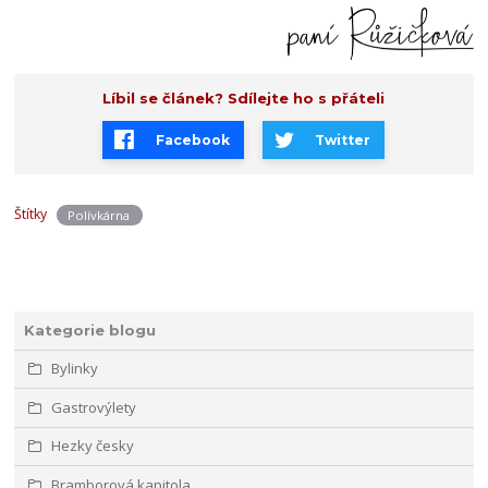
Líbil se článek? Sdílejte ho s přáteli
Facebook
Twitter
Štítky
Polívkárna
Kategorie blogu
Bylinky
Gastrovýlety
Hezky česky
Bramborová kapitola