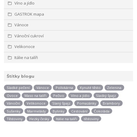
Víno a jídlo
GASTROK mapa
Vánoce
Vánoční cukroví
Velikonoce
Itálie na talíři
Štítky blogu
Sladké pečení
Vánoce
Polívkárna
Kynuté těsto
Zelenina
Ovoce
Maso na talíři
Pečivo
Víno a jídlo
Sladký špajz
Vánoční
Velikonoce
Slaný špajz
Pomazánky
Brambory
Sušenky
Marmelády
Bylinky
Cestování
Čokoláda
Těstoviny
Hezky česky
Itálie na talíři
těstoviny