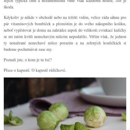
Jejich typická chuť a nezaměnitelná vůně však každému nesedí, což je
škoda.
Kdykoliv je někde v obchodě nebo na tržišti vidím, velice ráda sáhnu pro
pár vitamínových bombiček a přemístím je do svého nákupního košíku,
neboť vypěstovat je doma na zahrádce aspoň do velikosti cvrnkací kuličky
se mi zatím kvůli nenechavým mšicím nepodařilo. Věřím však, že jednou
ty nenažrané nenechavé mšice porazím a na zelených kouličkách si
budeme pochutnávat zase my.
Poznali jste, o kom je tu řeč?
Přece o kapustě. O kapustě růžičkové.