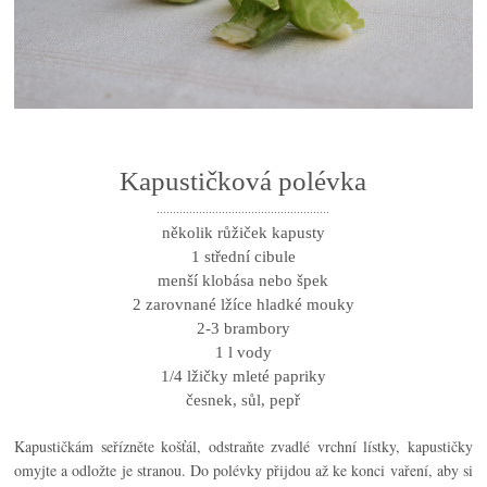
Kapustičková polévka
.....................................................
několik růžiček kapusty
1 střední cibule
menší klobása nebo špek
2 zarovnané lžíce hladké mouky
2-3 brambory
1 l vody
1/4 lžičky mleté papriky
česnek, sůl, pepř
Kapustičkám seřízněte košťál, odstraňte zvadlé vrchní lístky, kapustičky
omyjte a odložte je stranou. Do polévky přijdou až ke konci vaření, aby si