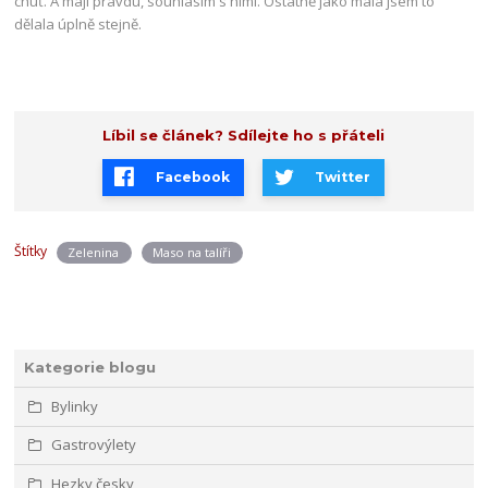
chuť. A mají pravdu, souhlasím s nimi. Ostatně jako malá jsem to
dělala úplně stejně.
Líbil se článek? Sdílejte ho s přáteli
Facebook
Twitter
Štítky
Zelenina
Maso na talíři
Kategorie blogu
Bylinky
Gastrovýlety
Hezky česky