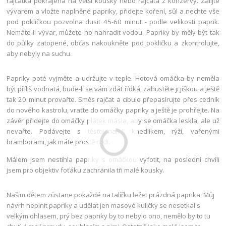
rajčátka pokrájená na větší kousky nebo rajčata z konzervy. Zalijte
vývarem a vložte naplněné papriky, přidejte koření, sůl a nechte vše
pod pokličkou pozvolna dusit 45-60 minut - podle velikosti paprik.
Nemáte-li vývar, můžete ho nahradit vodou. Papriky by měly být tak
do půlky zatopené, občas nakoukněte pod pokličku a zkontrolujte,
aby nebyly na suchu.
Papriky poté vyjměte a udržujte v teple. Hotová omáčka by neměla
být příliš vodnatá, bude-li se vám zdát řídká, zahustěte ji jíškou a ještě
tak 20 minut provařte. Směs rajčat a cibule přepasírujte přes cedník
do nového kastrolu, vraťte do omáčky papriky a ještě je prohřejte. Na
závěr přidejte do omáčky plátek másla, aby se omáčka leskla, ale už
nevařte. Podávejte s těstovinami, knedlíkem, rýží, vařenými
bramborami, jak máte prostě rádi.
Málem jsem nestihla papriky s omáčkou vyfotit, na poslední chvíli
jsem pro objektiv foťáku zachránila tři malé kousky.
Našim dětem zůstane pokaždé na talířku ležet prázdná paprika. Můj
návrh neplnit papriky a udělat jen masové kuličky se nesetkal s
velkým ohlasem, prý bez papriky by to nebylo ono, nemělo by to tu