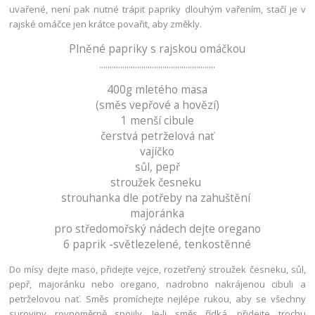
uvařené, není pak nutné trápit papriky dlouhým vařením, stačí je v
rajské omáčce jen krátce povařit, aby změkly.
Plněné papriky s rajskou omáčkou
.......................................................
400g mletého masa
(směs vepřové a hovězí)
1 menší cibule
čerstvá petrželová nať
vajíčko
sůl, pepř
stroužek česneku
strouhanka dle potřeby na zahuštění
majoránka
pro středomořský nádech dejte oregano
6 paprik -světlezelené, tenkostěnné
Do mísy dejte maso, přidejte vejce, rozetřený stroužek česneku, sůl,
pepř, majoránku nebo oregano, nadrobno nakrájenou cibuli a
petrželovou nať. Směs promíchejte nejlépe rukou, aby se všechny
suroviny rovnoměrně spojily. Je-li směs řídká, přidejte trochu