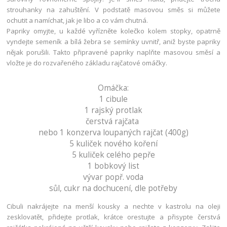
strouhanky na zahuštění. V podstatě masovou směs si můžete
ochutit a namíchat, jak je libo a co vám chutná.
Papriky omyjte, u každé vyřízněte kolečko kolem stopky, opatrně
vyndejte semeník a bílá žebra se semínky uvnitř, aniž byste papriky
nějak porušili. Takto připravené papriky naplňte masovou směsí a
vložte je do rozvařeného základu rajčatové omáčky.
Omáčka:
1 cibule
1 rajský protlak
čerstvá rajčata
nebo 1 konzerva loupaných rajčat (400g)
5 kuliček nového koření
5 kuliček celého pepře
1 bobkový list
vývar popř. voda
sůl, cukr na dochucení, dle potřeby
Cibuli nakrájejte na menší kousky a nechte v kastrolu na oleji
zesklovatět, přidejte protlak, krátce orestujte a přisypte čerstvá