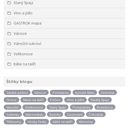
Slaný špajz
Víno a jídlo
GASTROK mapa
Vánoce
Vánoční cukroví
Velikonoce
Itálie na talíři
Štítky blogu
Sladké pečení
Vánoce
Polívkárna
Kynuté těsto
Zelenina
Ovoce
Maso na talíři
Pečivo
Víno a jídlo
Sladký špajz
Vánoční
Velikonoce
Slaný špajz
Pomazánky
Brambory
Sušenky
Marmelády
Bylinky
Cestování
Čokoláda
Těstoviny
Hezky česky
Itálie na talíři
těstoviny