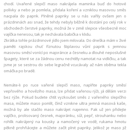
chodí. Uvařené slepičí maso nakrájela maminka buď do hotové
polívky a nebo je pomlela, přidala koření a vzniklou masovou směs
nacpala do paprik. Plněné papriky se u nás vařily ovšem jen o
prázdninách asi snad, že tehdy nebyly běžně k dostání po celý rok v
obchodech čerstvé papriky, možná že v zimě slepice všeobecně moc
vajíčka nenesou, tak je nechávala babička v klidu.
Zkrátka tohle prázdninové jídlo jsem milovala. Do dneška mám v živé
paměti rajskou chuť říznutou štiplavou vůní paprik s jemnou
masovou směsí vonící po majoránce a česneku a dlouhé neposlušné
špagety, které se za žádnou cenu nechtěly namotat na vidličku, a tak
jsme je se sestrou do sebe legračně vcucávaly až nám oběma tekla
omáčka po bradě.
Nemáte-li po ruce vařené slepičí maso, naplňte papriky směsí
vepřového a hovězího masa, lze přidat vařenou rýži, já dělám verzi
bez rýže. Pokud budete chtít vyzkoušet směs z vařeného slepičího
masa, můžete maso pomlít, čímž vznikne ultra jemná masová kaše,
možná by ale stačilo maso nakrájet najemno. Pak už jen přidejte
vajíčko, prolisovaný česnek, majoránku, sůl, pepř, strouhanku nebo
rohlík nakrájený na kousky a namočený ve vodě, rukama hmotu
pěkně prohňácejte a můžete začít plnit papriky. Jelikož je maso již