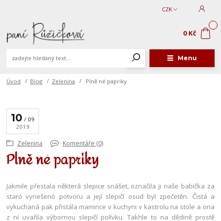
CZK
0
0 Kč
Menu
Úvod
Blog
Zelenina
Plně né papriky
10
09
2019
Zelenina
Komentáře (0)
Plně né papriky
Jakmile přestala některá slepice snášet, označila ji naše babička za
staró vynešenó potvoru a její slepičí osud byl zpečetěn. Čistá a
vykuchaná pak přistála mamince v kuchyni v kastrolu na stole a ona
z ní uvařila výbornou slepičí polívku. Takhle to na dědině prostě