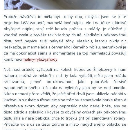
Protože návštěva tu měla být co by dup, uchýlila jsem se k té
nejjednodušší variantě, marmeládové náplni. Ale i na téhle zdánlivě
obyčejné náplni, stojí celé kouzlo požitku z rolády. Je důležité ji
vhodně zvolit a vyvážit tak všechny chutě. Sladkému piškotovému
těstu totiž nejvíce sluší nakyslé tóny. Klasikou, kterou nikdy nic
nezkazíte, je marmeláda z červeného i černého rybízu, m
eruňková je
za mě dokonalost sama a momentálně za top marmeládu považuji
kombinaci
maliny-rybíz-jahody
.
Než naši přátelé vyšlapali na kolech kopec ze Šmelcovny k nám
nahoru, možná že někteří z nich ty kola vytlačili, měla jsem roládu
srolovanou, jemně pocukrovanou jako poprašek čerstvě
napadaného sněhu a čekala na výletníky jako by se nechumelilo.
Nikdo nemusí přece vědět, že ještě před chvílí jsem uklízela nádobí v
kuchyni a s rukama třesoucíma se trémou zamotávala horké těsto a
přestávala skoro dýchat, aby neprasklo nebo nedej bože, aby se
těsto zdrclo a splasklo. I když je to obyčejný cvibach, jak piškotovému
těstu říkala naše babička, chce to trošku grif při zamotávání rolády.
Přitlačíte víc a už se těsto zdrcne a místo nadýchaného obláčku se