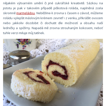
nějakém výtvarném umění či jiné cukrářské kreativitě. Sázkou na
jistotu je pak v takovém případě piškotová roláda, naplněná zcela
skromně
marmeládou
. Neběžíme-li zrovna s časem o závod, můžeme
roládu vylepšit máslovým krémem zevnitř i z venku, přikrášlit ovocem
nebo jakkoliv dozdobit či dochutit dle možností a obsahu naší
ledničky a spižírny. Napadá mě zrovna strouhaným kokosem, neboť
tuhle verzi miluje můj tatínek.