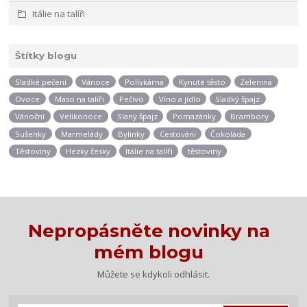
Itálie na talíři
Štítky blogu
Sladké pečení
Vánoce
Polívkárna
Kynuté těsto
Zelenina
Ovoce
Maso na talíři
Pečivo
Víno a jídlo
Sladký špajz
Vánoční
Velikonoce
Slaný špajz
Pomazánky
Brambory
Sušenky
Marmelády
Bylinky
Cestování
Čokoláda
Těstoviny
Hezky česky
Itálie na talíři
těstoviny
Nepropásněte novinky na
mém blogu
Můžete se kdykoli odhlásit.