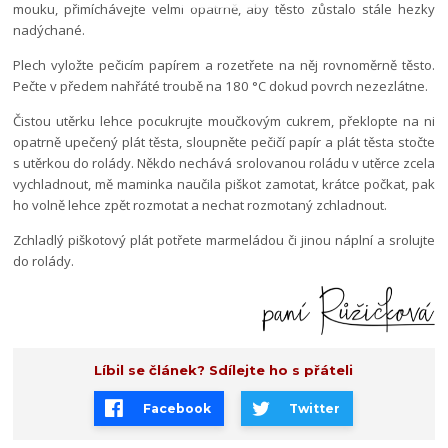
mouku, přimíchávejte velmi opatrně, aby těsto zůstalo stále hezky
nadýchané.
Plech vyložte pečicím papírem a rozetřete na něj rovnoměrně těsto.
Pečte v předem nahřáté troubě na 180 °C dokud povrch nezezlátne.
Čistou utěrku lehce pocukrujte moučkovým cukrem, překlopte na ni
opatrně upečený plát těsta, sloupněte pečičí papír a plát těsta stočte
s utěrkou do rolády. Někdo nechává srolovanou roládu v utěrce zcela
vychladnout, mě maminka naučila piškot zamotat, krátce počkat, pak
ho volně lehce zpět rozmotat a nechat rozmotaný zchladnout.
Zchladlý piškotový plát potřete marmeládou či jinou náplní a srolujte
do rolády.
Líbil se článek? Sdílejte ho s přáteli
Facebook
Twitter