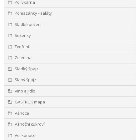
Polívkárna
Pomazánky - saláty
Sladké pečení
Sušenky
Tvoření
Zelenina
Sladký špajz
Slaný špajz
Víno a jídlo
GASTROK mapa
Vánoce
Vánoční cukroví
Velikonoce