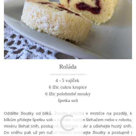
Roláda
.......................................
4 - 5 vajíček
6 lžic cukru krupice
6 lžic polohrubé mouky
špetka soli
Oddělte žloutky od bílků. Žloutky odložte v mističce na později, k
bílkům přidejte špetku soli a začněte ručním šlehačem nebo v robotu,
mixéru šlehat sníh, postupně přidávejte cukr a ušlehejte hustý sníh.
Do sněhu pak už jen ručně metlou vmíchejte žloutky a postupně i