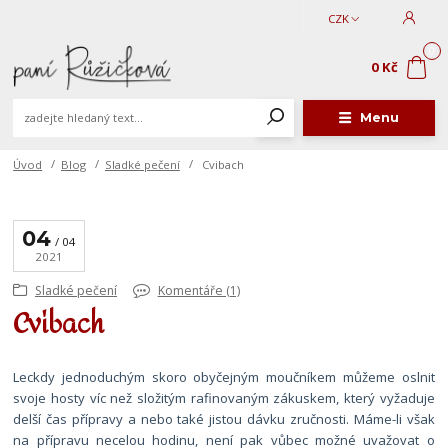
CZK
0
0 Kč
Menu
Úvod
Blog
Sladké pečení
Cvibach
04
04
2021
Sladké pečení
Komentáře (1)
Cvibach
Leckdy jednoduchým skoro obyčejným moučníkem můžeme oslnit
svoje hosty víc než složitým rafinovaným zákuskem, který vyžaduje
delší čas přípravy a nebo také jistou dávku zručnosti. Máme-li však
na přípravu necelou hodinu, není pak vůbec možné uvažovat o