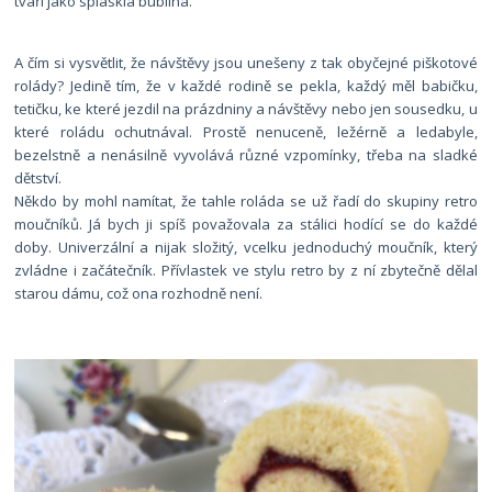
tváří jako splasklá bublina.
A čím si vysvětlit, že návštěvy jsou unešeny z tak obyčejné piškotové
rolády? Jedině tím, že v každé rodině se pekla, každý měl babičku,
tetičku, ke které jezdil na prázdniny a návštěvy nebo jen sousedku, u
které roládu ochutnával. Prostě nenuceně, ležérně a ledabyle,
bezelstně a nenásilně vyvolává různé vzpomínky, třeba na sladké
dětství.
Někdo by mohl namítat, že tahle roláda se už řadí do skupiny retro
moučníků. Já bych ji spíš považovala za stálici hodící se do každé
doby. Univerzální a nijak složitý, vcelku jednoduchý moučník, který
zvládne i začátečník. Přívlastek ve stylu retro by z ní zbytečně dělal
starou dámu, což ona rozhodně není.