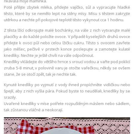
říkávala moje maminka.
Poté přilijte zbytek mléka, přidejte vajíčko, sůl a vypracujte hladké
těsto, které by se nemělo lepit na stěny mísy. Mísu s těstem zakryjte
utěrkou a nechte při pokojové teplotě těsto vykynout cca 1 hodinu.
Z těsta lžící odkrojujte malé bochánky, na vále z nich vytvarujte malé
placičky a do každé položte ovoce. V případě kyselejších druhů ovoce
přidejte k ovoci půl nebo celou lžičku cukru. Těsto s ovocem zavřete
jako měšec, pečlivě v prstech konce poslepujte a zamotejte kulaté
knedlíky. Nechte je ještě chvíli na vále odpočinout.
Knedlíky vkládejte do většího hrnce s vroucí vodou a vařte pod poklicí
zruba 5-8 minut, v polovině varu je otočte vařečkou, někdy se ovšem
stane, že se otočí zpět, tak je nechte tak.
Kynuté knedlíky po vyjmutí z vody ihned propíchněte vidličkou nebo
špejlí, aby z nich vyšla pára. Pokud byste to neudělali, knedlíky by se
srazily.
Uvařené knedlíky v míse potřete rozpuštěným máslem nebo sádlem,
tak zůstanou vláčné a neokorají.