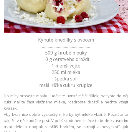
Kynuté knedlíky s ovocem
......................................................
500 g hrubé mouky
10 g čerstvého droždí
1 menší vejce
250 ml mléka
špetka soli
malá lžička cukru krupice
Do mísy prosejte mouku, udělejte uvnitř mělčí důlek, nasypte do něj
cukr, nalijte část vlažného mléka, rozdrobte droždí a nechte vzejít
kvásek.
Aby kvasnice dobře vyskočily mělo by být mléko vlažné. Poznáte to
tak, že v něm udržíte prst. V příliš studeném mléce to bude kvasnicím
trvat déle a naopak v příliš horkém, se strhají a nevyskočí, jak