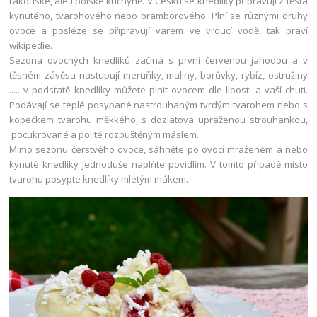
rakouské, ale i polské kuchyně. V Česku se knedlíky připravují z těsta
kynutého, tvarohového nebo bramborového. Plní se různými druhy
ovoce a posléze se připravují varem ve vroucí vodě, tak praví
wikipedie.
Sezona ovocných knedlíků začíná s první červenou jahodou a v
těsném závěsu nastupují meruňky, maliny, borůvky, rybíz, ostružiny
..... v podstatě knedlíky můžete plnit ovocem dle libosti a vaší chuti.
Podávají se teplé posypané nastrouhaným tvrdým tvarohem nebo s
kopečkem tvarohu měkkého, s dozlatova upraženou strouhankou,
pocukrované a polité rozpuštěným máslem.
Mimo sezonu čerstvého ovoce, sáhněte po ovoci mraženém a nebo
kynuté knedlíky jednoduše naplňte povidlím. V tomto případě místo
tvarohu posypte knedlíky mletým mákem.