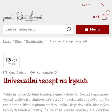
CZK
0
0 Kč
Menu
Úvod
Blog
Kynuté těsto
Univerzální recept na kynutí
13
07
2019
Kynuté těsto
Komentáře (0)
Univerzální recept na kynutí
Tohle je opravdu letní bomba, nejen kalorická. Dosud nepoznaný
výbuch zažijí vaše chuťové buňky a váš mozek zcela zaplaví endorfin
tzv. hormon štěstí. A přitom stačí tak málo. Ukrýt dovnitřku klasických
kynutých knedlíků maliny. Že neumíte kynuté knedlíky a s kynutým