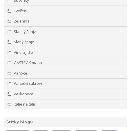
Sušenky
Tvoření
Zelenina
Sladký špajz
Slaný špajz
Víno a jídlo
GASTROK mapa
Vánoce
Vánoční cukroví
Velikonoce
Itálie na talíři
Štítky blogu