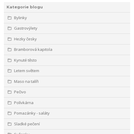
Kategorie blogu
Bylinky
Gastrovýlety
Hezky česky
Bramborová kapitola
Kynuté těsto
Letem světem
Maso na talíři
Pečivo
Polívkárna
Pomazánky - saláty
Sladké pečení