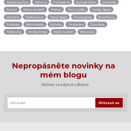
Sladké pečení
Vánoce
Polívkárna
Kynuté těsto
Zelenina
Ovoce
Maso na talíři
Pečivo
Víno a jídlo
Sladký špajz
Vánoční
Velikonoce
Slaný špajz
Pomazánky
Brambory
Sušenky
Marmelády
Bylinky
Cestování
Čokoláda
Těstoviny
Hezky česky
Itálie na talíři
těstoviny
Nepropásněte novinky na
mém blogu
Můžete se kdykoli odhlásit.
Přihlásit se