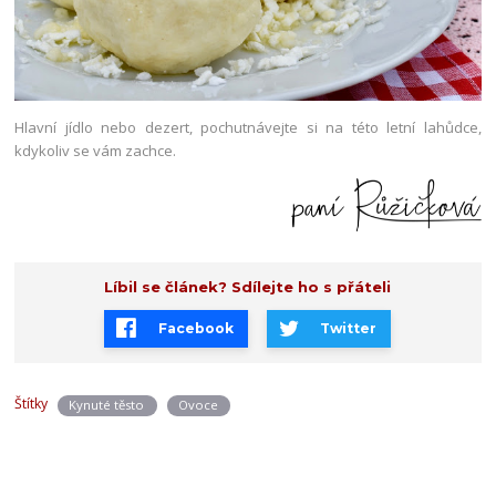
Hlavní jídlo nebo dezert, pochutnávejte si na této letní lahůdce,
kdykoliv se vám zachce.
Líbil se článek? Sdílejte ho s přáteli
Facebook
Twitter
Štítky
Kynuté těsto
Ovoce