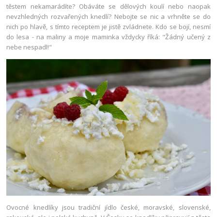
těstem nekamarádíte? Obáváte se dělových koulí nebo naopak
nevzhledných rozvařených knedlí? Nebojte se nic a vrhněte se do
nich po hlavě, s tímto receptem je jistě zvládnete. Kdo se bojí, nesmí
do lesa - na maliny a moje maminka vždycky říká: "Žádný učený z
nebe nespadl!"
Ovocné knedlíky jsou tradiční jídlo české, moravské, slovenské,