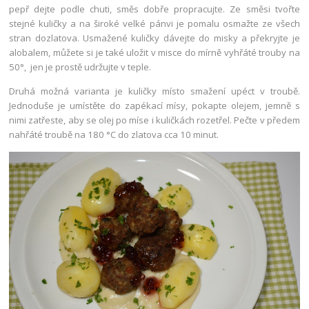
pepř dejte podle chuti, směs dobře propracujte. Ze směsi tvořte
stejné kuličky a na široké velké pánvi je pomalu osmažte ze všech
stran dozlatova. Usmažené kuličky dávejte do misky a překryjte je
alobalem, můžete si je také uložit v misce do mírně vyhřáté trouby na
50°, jen je prostě udržujte v teple.
Druhá možná varianta je kuličky místo smažení upéct v troubě.
Jednoduše je umístěte do zapékací mísy, pokapte olejem, jemně s
nimi zatřeste, aby se olej po míse i kuličkách rozetřel. Pečte v předem
nahřáté troubě na 180 °C do zlatova cca 10 minut.