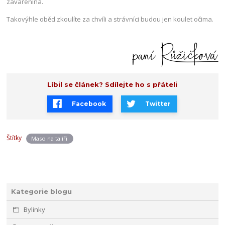
zavařenina.
Takovýhle oběd zkoulíte za chvíli a strávníci budou jen koulet očima.
Líbil se článek? Sdílejte ho s přáteli
Facebook
Twitter
Štítky
Maso na talíři
Kategorie blogu
Bylinky