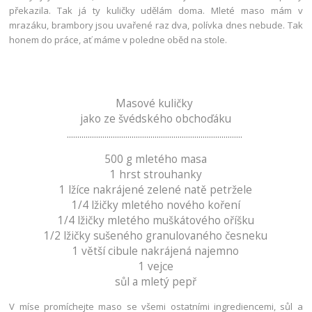
překazila. Tak já ty kuličky udělám doma. Mleté maso mám v
mrazáku, brambory jsou uvařené raz dva, polívka dnes nebude. Tak
honem do práce, ať máme v poledne oběd na stole.
Masové kuličky
jako ze švédského obchoďáku
....................................................................................
500 g mletého masa
1 hrst strouhanky
1 lžíce nakrájené zelené natě petržele
1/4 lžičky mletého nového koření
1/4 lžičky mletého muškátového oříšku
1/2 lžičky sušeného granulovaného česneku
1 větší cibule nakrájená najemno
1 vejce
sůl a mletý pepř
V míse promíchejte maso se všemi ostatními ingrediencemi, sůl a