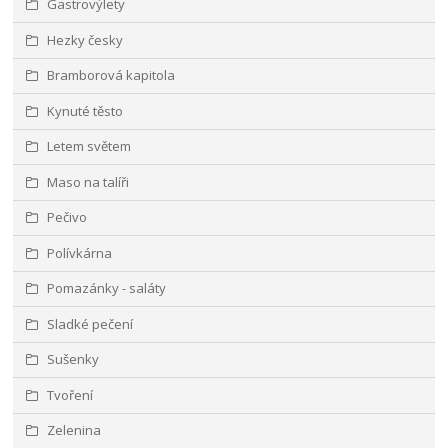
Gastrovýlety
Hezky česky
Bramborová kapitola
Kynuté těsto
Letem světem
Maso na talíři
Pečivo
Polívkárna
Pomazánky - saláty
Sladké pečení
Sušenky
Tvoření
Zelenina