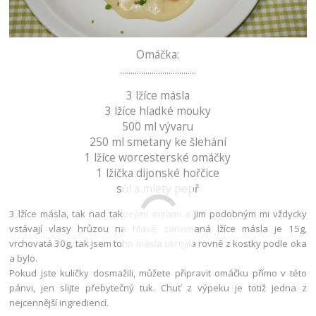
Omáčka:
....................................
3 lžíce másla
3 lžíce hladké mouky
500 ml vývaru
250 ml smetany ke šlehání
1 lžíce worcesterské omáčky
1 lžička dijonské hořčice
sůl a mletý pepř
3 lžíce másla, tak nad takovými mírami a jim podobným mi vždycky
vstávají vlasy hrůzou na hlavě, zarovnaná lžíce másla je 15g,
vrchovatá 30g, tak jsem toho másla ukrojila rovně z kostky podle oka
a bylo.
Pokud jste kuličky dosmažili, můžete připravit omáčku přímo v této
pánvi, jen slijte přebytečný tuk. Chuť z výpeku je totiž jedna z
nejcennější ingrediencí.