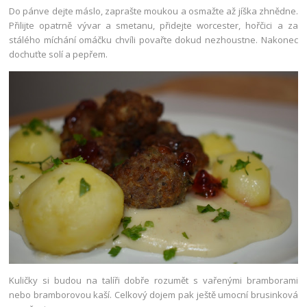
Do pánve dejte máslo, zaprašte moukou a osmažte až jíška zhnědne.
Přilijte opatrně vývar a smetanu, přidejte worcester, hořčici a za
stálého míchání omáčku chvíli povařte dokud nezhoustne. Nakonec
dochuťte solí a pepřem.
Kuličky si budou na talíři dobře rozumět s vařenými bramborami
nebo bramborovou kaší. Celkový dojem pak ještě umocní brusinková