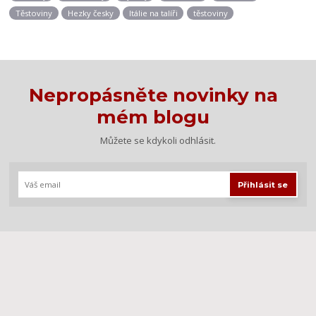
Těstoviny
Hezky česky
Itálie na talíři
těstoviny
Nepropásněte novinky na
mém blogu
Můžete se kdykoli odhlásit.
Přihlásit se