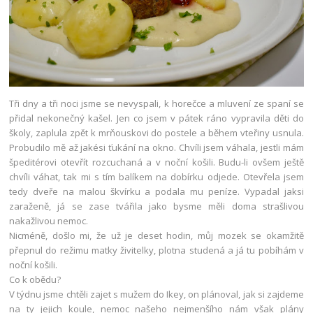
Tři dny a tři noci jsme se nevyspali, k horečce a mluvení ze spaní se
přidal nekonečný kašel. Jen co jsem v pátek ráno vypravila děti do
školy, zaplula zpět k mrňouskovi do postele a během vteřiny usnula.
Probudilo mě až jakési ťukání na okno. Chvíli jsem váhala, jestli mám
špeditérovi otevřít rozcuchaná a v noční košili. Budu-li ovšem ještě
chvíli váhat, tak mi s tím balíkem na dobírku odjede. Otevřela jsem
tedy dveře na malou škvírku a podala mu peníze. Vypadal jaksi
zaraženě, já se zase tvářila jako bysme měli doma strašlivou
nakažlivou nemoc.
Nicméně, došlo mi, že už je deset hodin, můj mozek se okamžitě
přepnul do režimu matky živitelky, plotna studená a já tu pobíhám v
noční košili.
Co k obědu?
V týdnu jsme chtěli zajet s mužem do Ikey, on plánoval, jak si zajdeme
na ty jejich koule, nemoc našeho nejmenšího nám však plány