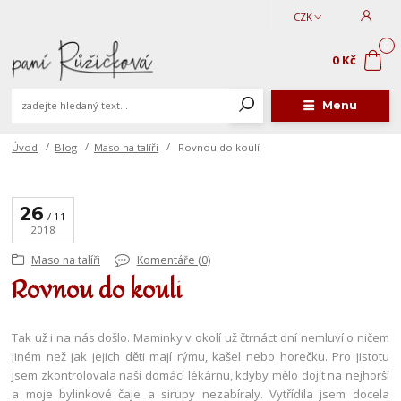
CZK
0
0 Kč
Menu
Úvod
Blog
Maso na talíři
Rovnou do koulí
26
11
2018
Maso na talíři
Komentáře (0)
Rovnou do koulí
Tak už i na nás došlo. Maminky v okolí už čtrnáct dní nemluví o ničem
jiném než jak jejich děti mají rýmu, kašel nebo horečku. Pro jistotu
jsem zkontrolovala naši domácí lékárnu, kdyby mělo dojít na nejhorší
a moje bylinkové čaje a sirupy nezabíraly. Vytřídila jsem docela