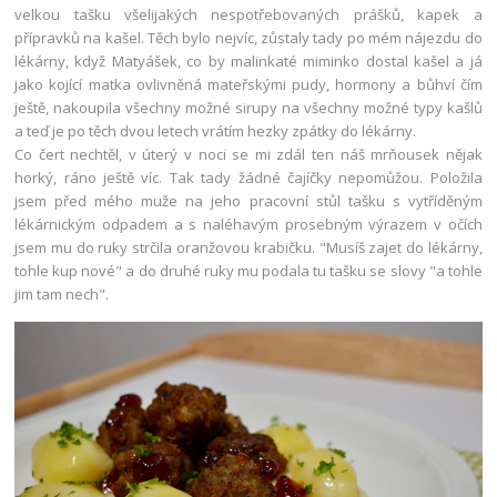
velkou tašku všelijakých nespotřebovaných prášků, kapek a
přípravků na kašel. Těch bylo nejvíc, zůstaly tady po mém nájezdu do
lékárny, když Matyášek, co by malinkaté miminko dostal kašel a já
jako kojící matka ovlivněná mateřskými pudy, hormony a bůhví čím
ještě, nakoupila všechny možné sirupy na všechny možné typy kašlů
a teď je po těch dvou letech vrátím hezky zpátky do lékárny.
Co čert nechtěl, v úterý v noci se mi zdál ten náš mrňousek nějak
horký, ráno ještě víc. Tak tady žádné čajíčky nepomůžou. Položila
jsem před mého muže na jeho pracovní stůl tašku s vytříděným
lékárnickým odpadem a s naléhavým prosebným výrazem v očích
jsem mu do ruky strčila oranžovou krabičku. "Musíš zajet do lékárny,
tohle kup nové" a do druhé ruky mu podala tu tašku se slovy "a tohle
jim tam nech".