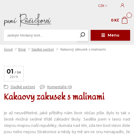
CZK
0
0 Kč
Menu
Úvod
Blog
Sladké pečení
Kakaový zákusek s malinami
01
04
2019
Sladké pečení
Komentáře (0)
Kakaový zákusek s malinami
Je až neuvěřitelné, jaké příběhy nám život občas píše. Bylo to tak v
šesté možná sedmé třídě základní školy. Seděla jsem v lavici nad
slepou mapou naší republiky, dumala nad tím, zda ten bod vlevo dole
jsou nebo nejsou Strakonice a nikdy by mě ani ve snu nenapadlo, že