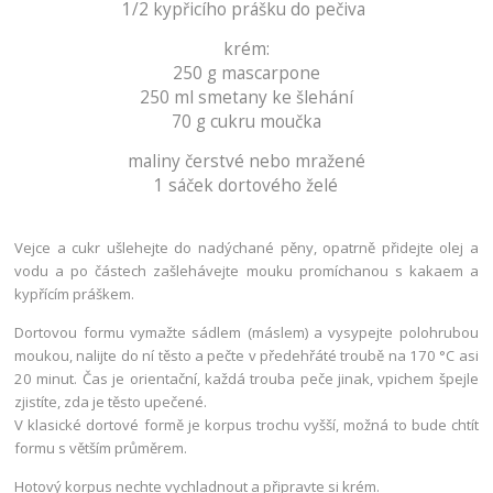
1/2 kypřicího prášku do pečiva
krém:
250 g mascarpone
250 ml smetany ke šlehání
70 g cukru moučka
maliny čerstvé nebo mražené
1 sáček dortového želé
Vejce a cukr ušlehejte do nadýchané pěny, opatrně přidejte olej a
vodu a po částech zašlehávejte mouku promíchanou s kakaem a
kypřícím práškem.
Dortovou formu vymažte sádlem (máslem) a vysypejte polohrubou
moukou, nalijte do ní těsto a pečte v předehřáté troubě na 170 °C asi
20 minut. Čas je orientační, každá trouba peče jinak, vpichem špejle
zjistíte, zda je těsto upečené.
V klasické dortové formě je korpus trochu vyšší, možná to bude chtít
formu s větším průměrem.
Hotový korpus nechte vychladnout a připravte si krém.