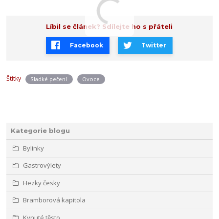
Líbil se článek? Sdílejte ho s přáteli
Facebook
Twitter
Štítky
Sladké pečení
Ovoce
Kategorie blogu
Bylinky
Gastrovýlety
Hezky česky
Bramborová kapitola
Kynuté těsto