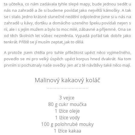
ta učitelka, co nám zadávala tyhle slepé mapy, bude jednou sedět u
nás na zahradě a že si budeme povídat jako největší kámošky. A tak
se i stalo. Jedno krásné slunečné nedělní odpoledne jsme si u nás na
zahradě u kávy, dortíku a domácího uzeného špeku povídali nejen s
ní, ale i s jejím mužem a bylo to moc milé, zábavné a příjemné. Ona se
od těch školních let vůbec nezměnila. Vypadá pořád tak dobře jako
tenkrát. Příště se jí musím zeptat, jak to dělá.
A protože jsem chtěla pro tuhle příležitost upéct něco vyjímečného,
povedlo se mi pro velký úspěch upéct korpus hned dvakrát. Na tom
prvním si pochutnaly naše ovečky. Jen ať z té návštěvy také něco mají.
Malinový kakaový koláč
..............................................
3 vejce
80 g cukr moučka
1 lžíce oleje
1 lžíce vody
100 g polohrubé mouky
1 lžíce kakaa