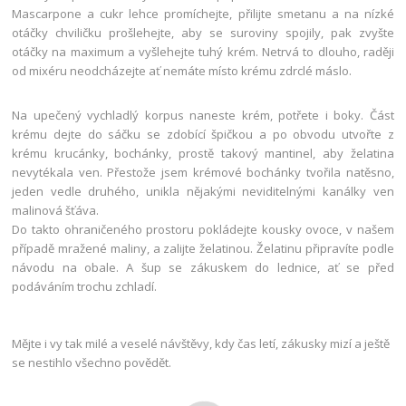
Mascarpone a cukr lehce promíchejte, přilijte smetanu a na nízké
otáčky chviličku prošlehejte, aby se suroviny spojily, pak zvyšte
otáčky na maximum a vyšlehejte tuhý krém. Netrvá to dlouho, raději
od mixéru neodcházejte ať nemáte místo krému zdrclé máslo.
Na upečený vychladlý korpus naneste krém, potřete i boky. Část
krému dejte do sáčku se zdobící špičkou a po obvodu utvořte z
krému krucánky, bochánky, prostě takový mantinel, aby želatina
nevytékala ven. Přestože jsem krémové bochánky tvořila natěsno,
jeden vedle druhého, unikla nějakými neviditelnými kanálky ven
malinová šťáva.
Do takto ohraničeného prostoru pokládejte kousky ovoce, v našem
případě mražené maliny, a zalijte želatinou. Želatinu připravíte podle
návodu na obale. A šup se zákuskem do lednice, ať se před
podáváním trochu zchladí.
Mějte i vy tak milé a veselé návštěvy, kdy čas letí, zákusky mizí a ještě
se nestihlo všechno povědět.