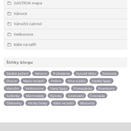
GASTROK mapa
Vánoce
Vánoční cukroví
Velikonoce
Itálie na talíři
Štítky blogu
Sladké pečení
Vánoce
Polívkárna
Kynuté těsto
Zelenina
Ovoce
Maso na talíři
Pečivo
Víno a jídlo
Sladký špajz
Vánoční
Velikonoce
Slaný špajz
Pomazánky
Brambory
Sušenky
Marmelády
Bylinky
Cestování
Čokoláda
Těstoviny
Hezky česky
Itálie na talíři
těstoviny