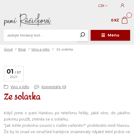
CZK
0
0 Kč
Menu
Úvod
Blog
Víno a jídlo
Ze solárka
01
07
2021
Víno a jídlo
Komentáře (0)
Ze solárka
Když jsme s paní Hankou po telefonu řešily, jaké víno, do jakého
pokrmu použít, zmínila se o solárku.
“Jak tohle proboha souvisí s naším vařením?” problesklo mně hlavou.
Že by to snad ve vinařské hantýrce znamenaly nějaké letní práce ve