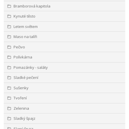
Bramborová kapitola
Kynuté těsto
Letem světem
Maso na talíři
Pečivo
Polívkárna
Pomazánky - saláty
Sladké pečení
Sušenky
Tvoření
Zelenina
Sladký špajz
Slaný špajz