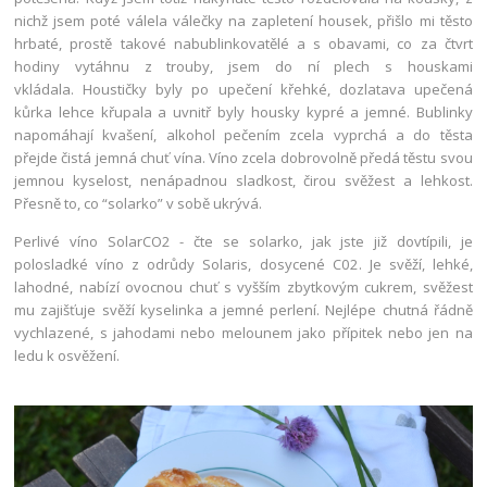
nichž jsem poté válela válečky na zapletení housek, přišlo mi těsto
hrbaté, prostě takové nabublinkovatělé a s obavami, co za čtvrt
hodiny vytáhnu z trouby, jsem do ní plech s houskami
vkládala.
Houstičky byly po upečení křehké, dozlatava upečená
kůrka lehce křupala a uvnitř byly housky kypré a jemné.
Bublinky
napomáhají kvašení, alkohol pečením zcela vyprchá a do těsta
přejde čistá jemná chuť vína. Víno zcela dobrovolně předá těstu svou
jemnou kyselost, nenápadnou sladkost, čirou svěžest a lehkost.
Přesně to, co “solarko” v sobě ukrývá.
Perlivé víno SolarCO2 - čte se solarko, jak jste již dovtípili, je
polosladké víno z odrůdy Solaris, dosycené C02. Je svěží, lehké,
lahodné, nabízí ovocnou chuť s vyšším zbytkovým cukrem, svěžest
mu zajišťuje svěží kyselinka a jemné perlení. Nejlépe chutná řádně
vychlazené, s jahodami nebo melounem jako přípitek nebo jen na
ledu k osvěžení.