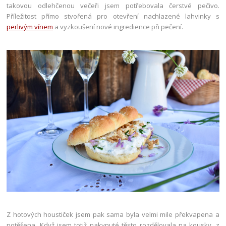
takovou odlehčenou večeři jsem potřebovala čerstvé pečivo.
Příležitost přímo stvořená pro otevření nachlazené lahvinky s
perlivým vínem
a vyzkoušení nové ingredience při pečení.
Z hotových houstiček jsem pak sama byla velmi mile překvapena a
potěšena. Když jsem totiž nakynuté těsto rozdělovala na kousky, z