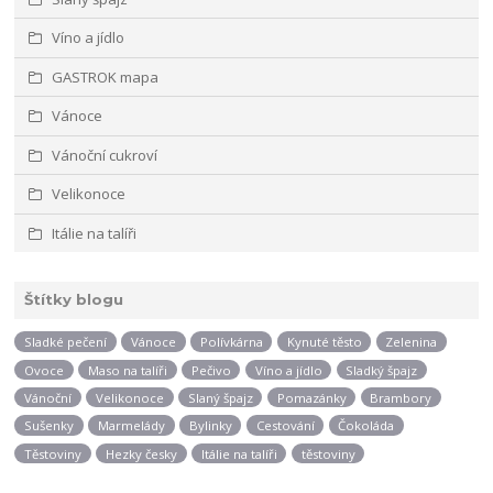
Víno a jídlo
GASTROK mapa
Vánoce
Vánoční cukroví
Velikonoce
Itálie na talíři
Štítky blogu
Sladké pečení
Vánoce
Polívkárna
Kynuté těsto
Zelenina
Ovoce
Maso na talíři
Pečivo
Víno a jídlo
Sladký špajz
Vánoční
Velikonoce
Slaný špajz
Pomazánky
Brambory
Sušenky
Marmelády
Bylinky
Cestování
Čokoláda
Těstoviny
Hezky česky
Itálie na talíři
těstoviny