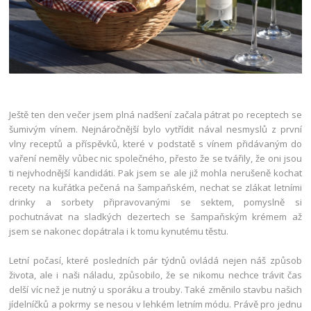
Ještě ten den večer jsem plná nadšení začala pátrat po receptech se
šumivým vínem. Nejnáročnější bylo vytřídit nával nesmyslů z první
vlny receptů a příspěvků, které v podstatě s vínem přidávaným do
vaření neměly vůbec nic společného, přesto že se tvářily, že oni jsou
ti nejvhodnější kandidáti. Pak jsem se ale již mohla nerušeně kochat
recety na kuřátka pečená na šampaňském, nechat se zlákat letními
drinky a sorbety připravovanými se sektem, pomyslně si
pochutnávat na sladkých dezertech se šampaňským krémem až
jsem se nakonec dopátrala i k tomu kynutému těstu.
Letní počasí, které posledních pár týdnů ovládá nejen náš způsob
života, ale i naši náladu, způsobilo, že se nikomu nechce trávit čas
delší víc než je nutný u sporáku a trouby. Také změnilo stavbu našich
jídelníčků a pokrmy se nesou v lehkém letním módu. Právě pro jednu