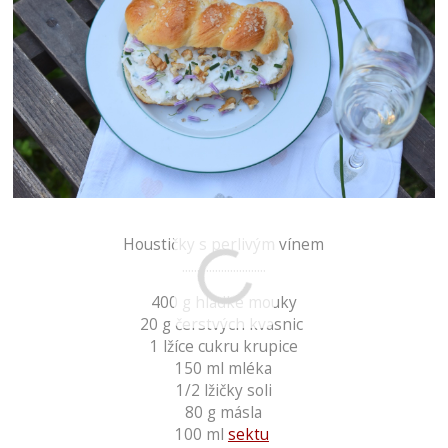
Houstičky s perlivým vínem
............................
400 g hladké mouky
20 g čerstvých kvasnic
1 lžíce cukru krupice
150 ml mléka
1/2 lžičky soli
80 g másla
100 ml
sektu