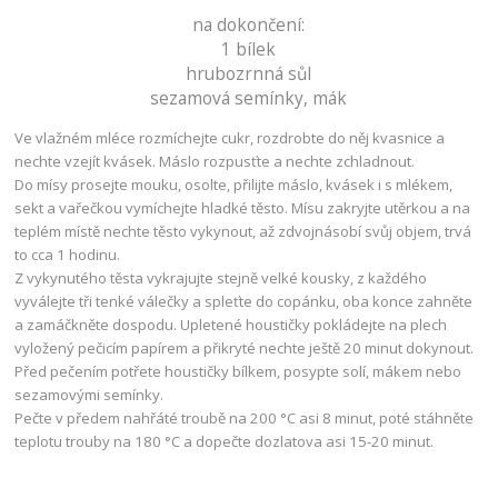
na dokončení:
1 bílek
hrubozrnná sůl
sezamová semínky, mák
Ve vlažném mléce rozmíchejte cukr, rozdrobte do něj kvasnice a
nechte vzejít kvásek. Máslo rozpusťte a nechte zchladnout.
Do mísy prosejte mouku, osolte, přilijte máslo, kvásek i s mlékem,
sekt a vařečkou vymíchejte hladké těsto. Mísu zakryjte utěrkou a na
teplém místě nechte těsto vykynout, až zdvojnásobí svůj objem, trvá
to cca 1 hodinu.
Z vykynutého těsta vykrajujte stejně velké kousky, z každého
vyválejte tři tenké válečky a spleťte do copánku, oba konce zahněte
a zamáčkněte dospodu. Upletené houstičky pokládejte na plech
vyložený pečicím papírem a přikryté nechte ještě 20 minut dokynout.
Před pečením potřete houstičky bílkem, posypte solí, mákem nebo
sezamovými semínky.
Pečte v předem nahřáté troubě na 200 °C asi 8 minut, poté stáhněte
teplotu trouby na 180 °C a dopečte dozlatova asi 15-20 minut.