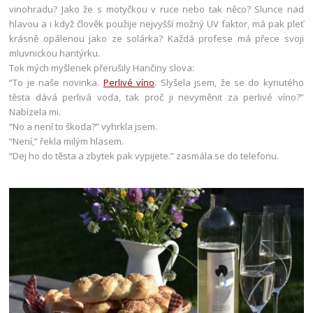
vinohradu? Jako že s motyčkou v ruce nebo tak něco? Slunce nad
hlavou a i když člověk použije nejvyšší možný UV faktor, má pak pleť
krásně opálenou jako ze solárka? Každá profese má přece svoji
mluvnickou hantýrku.
Tok mých myšlenek přerušily Hančiny slova:
“To je naše novinka.
Perlivé víno
. Slyšela jsem, že se do kynutého
těsta dává perlivá voda, tak proč ji nevyměnit za perlivé víno?”
Nabízela mi.
“No a není to škoda?” vyhrkla jsem.
“Není,” řekla milým hlasem.
“Dej ho do těsta a zbytek pak vypijete.” zasmála se do telefonu.