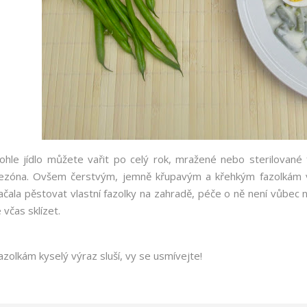
ohle jídlo můžete vařit po celý rok, mražené nebo sterilované f
ezóna. Ovšem čerstvým, jemně křupavým a křehkým fazolkám v 
ačala pěstovat vlastní fazolky na zahradě, péče o ně není vůbec n
e včas sklízet.
azolkám kyselý výraz sluší, vy se usmívejte!