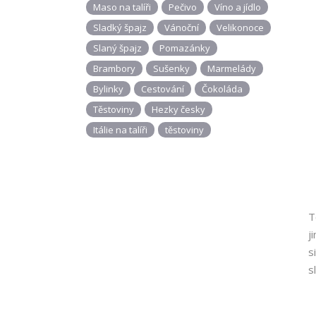
Maso na talíři
Pečivo
Víno a jídlo
Sladký špajz
Vánoční
Velikonoce
Slaný špajz
Pomazánky
Brambory
Sušenky
Marmelády
Bylinky
Cestování
Čokoláda
Těstoviny
Hezky česky
Itálie na talíři
těstoviny
T
j
s
s