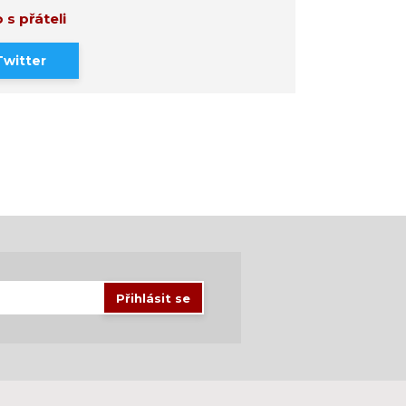
 s přáteli
Twitter
Přihlásit se