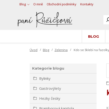
Blog
O mně
Obchodní podmínky
Kontakty
BLOG
Úvod
Blog
Zelenina
Kdo se šklebí na fazolk
Kategorie blogu
Bylinky
Gastrovýlety
Hezky česky
K
Bramborová kapitola