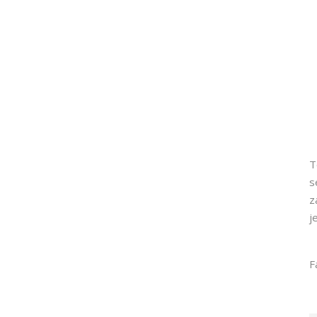
T
s
z
j
F