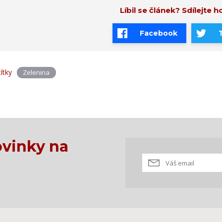
Líbil se článek? Sdílejte ho
Facebook
títky
Zelenina
vinky na