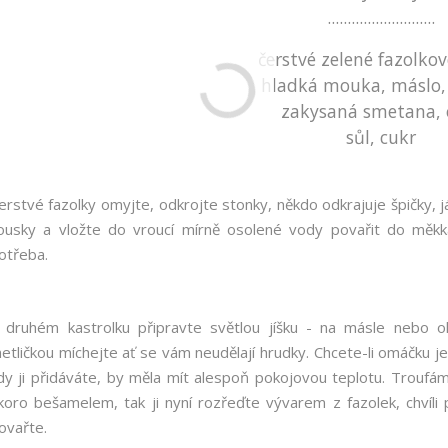
...........................
čerstvé zelené fazolkov
hladká mouka, máslo,
zakysaná smetana, 
sůl, cukr
erstvé fazolky omyjte, odkrojte stonky, někdo odkrajuje špičky, 
ousky a vložte do vroucí mírně osolené vody povařit do měkka
otřeba.
 druhém kastrolku připravte světlou jíšku - na másle nebo o
etličkou míchejte ať se vám neudělají hrudky. Chcete-li omáčku je
dy ji přidáváte, by měla mít alespoň pokojovou teplotu. Troufám s
koro bešamelem, tak ji nyní rozřeďte vývarem z fazolek, chvíli p
ovařte.