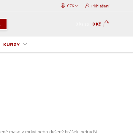
CZK
Přihlášení
0
ks
za
0 Kč
t
KURZY
 dušené maso v mrkvi nebo dušený hrášek, nejradši