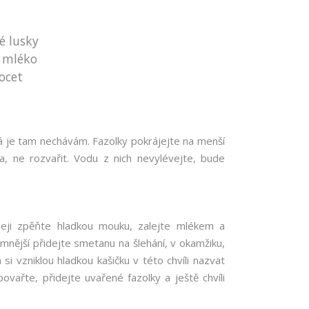
é lusky
 mléko
ocet
já je tam nechávám. Fazolky pokrájejte na menší
, ne rozvařit. Vodu z nich nevylévejte, bude
leji zpěňte hladkou mouku, zalejte mlékem a
mnější přidejte smetanu na šlehání, v okamžiku,
i vzniklou hladkou kašičku v této chvíli nazvat
ovařte, přidejte uvařené fazolky a ještě chvíli