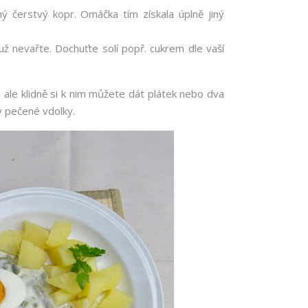
 čerstvý kopr. Omáčka tím získala úplně jiný
 nevařte. Dochuťte solí popř. cukrem dle vaší
 ale klidně si k nim můžete dát plátek nebo dva
y pečené vdolky.