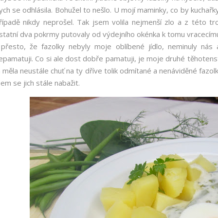
ych se odhlásila. Bohužel to nešlo. U mojí maminky, co by kuchařk
řípadě nikdy neprošel. Tak jsem volila nejmenší zlo a z této tr
statní dva pokrmy putovaly od výdejního okénka k tomu vracecím
 přesto, že fazolky nebyly moje oblíbené jídlo, neminuly nás
epamatuji. Co si ale dost dobře pamatuji, je moje druhé těhotenst
á měla neustále chuť na ty dříve tolik odmítané a nenáviděné fazol
sem se jich stále nabažit.