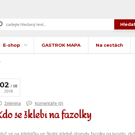
Hleda
E-shop
GASTROK MAPA
Na cestách
y
02
08
2018
Zelenina
Komentáře (0)
Kdo se šklebí na fazolky
dyž se na jídelníčku ve školní jídelně objevily fazolky na kyselo,