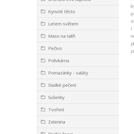
b
Kynuté těsto
p
o
Letem světem
I
Maso na talíři
n
j
Pečivo
j
Polívkárna
Pomazánky - saláty
Sladké pečení
Sušenky
Tvoření
Zelenina
Sladký špajz