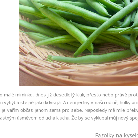
o malé miminko, dnes již desetiletý kluk, přesto nebo právě proto,
im vyhýbá stejně jako kdysi já. A není jediný v naší rodině, holk
i je vařím občas jenom sama pro sebe. Naposledy mě mile překvap
lastným úsměvem od ucha k uchu. Že by se vyklubal můj nový spoj
Fazolky na kysel