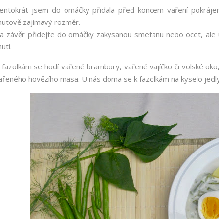
entokrát jsem do omáčky přidala před koncem vaření pokrájený
hutově zajímavý rozměr.
a závěr přidejte do omáčky zakysanou smetanu nebo ocet, ale už
huti.
 fazolkám se hodí vařené brambory, vařené vajíčko či volské oko,
ařeného hovězího masa. U nás doma se k fazolkám na kyselo jedl