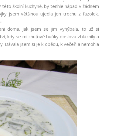
y této školní kuchyně, by tenhle nápad v žádném
ojky jsem většinou ujedla jen trochu z fazolek,
u.
 ani doma. Jak jsem se jim vyhýbala, to už si
ví, kdy se mi chuťové buňky doslova zbláznily a
ky. Dávala jsem si je k obědu, k večeři a nemohla