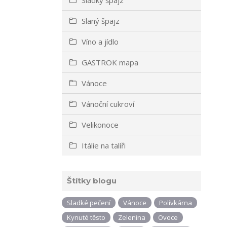
Slaný špajz
Víno a jídlo
GASTROK mapa
Vánoce
Vánoční cukroví
Velikonoce
Itálie na talíři
Štítky blogu
Sladké pečení
Vánoce
Polívkárna
Kynuté těsto
Zelenina
Ovoce