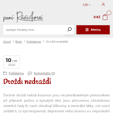
CZK
0
0 Kč
Menu
Úvod
Blog
Polívkárna
Droždí nedráždi
10
01
2020
Polívkárna
Komentáře (0)
Droždí nedráždi
Čerstvé droždí neboli kvasnice jsou nezanedbatelným pomocníkem
při přípravě pečiva a kynutých těst. Jsou přirozenou zásobárnou
vitamínů řady B, navíc obsahují bílkoviny a minerální látky, což ocení
zvláště ti, co trpí nespavostí, depresemi nebo únavou a v neposlední