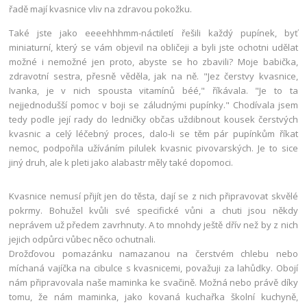
řadě mají kvasnice vliv na zdravou pokožku.
Také jste jako eeeehhhmm-náctiletí řešili každý pupínek, byť
miniaturní, který se vám objevil na obličeji a byli jste ochotni udělat
možné i nemožné jen proto, abyste se ho zbavili? Moje babička,
zdravotní sestra, přesně věděla, jak na ně. "Jez čerstvy kvasnice,
Ivanka, je v nich spousta vitamínů béé," říkávala. "Je to ta
nejjednodušší pomoc v boji se záludnými pupínky." Chodívala jsem
tedy podle její rady do ledničky občas uždibnout kousek čerstvých
kvasnic a celý léčebný proces, dalo-li se těm pár pupínkům říkat
nemoc, podpořila užíváním pilulek kvasnic pivovarských. Je to sice
jiný druh, ale k pleti jako alabastr měly také dopomoci.
Kvasnice nemusí přijít jen do těsta, dají se z nich připravovat skvělé
pokrmy. Bohužel kvůli své specifické vůni a chuti jsou někdy
neprávem už předem zavrhnuty. A to mnohdy ještě dřív než by z nich
jejich odpůrci vůbec něco ochutnali.
Drožďovou pomazánku namazanou na čerstvém chlebu nebo
míchaná vajíčka na cibulce s kvasnicemi, považuji za lahůdky. Obojí
nám připravovala naše maminka ke svačině. Možná nebo právě díky
tomu, že nám maminka, jako kovaná kuchařka školní kuchyně,