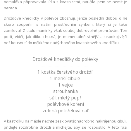
odmalička připravovala jídla s kvasnicemi, naučila jsem se nemít je
nerada.
Drožďové knedlíčky v polévce zbožňuji. Jenže poslední dobou o ně
skoro soupeřím s naším prostředním synkem, který si je také
zamiloval. Z titulu maminky však souboj dobrovolně prohrávám. Ten
pocit, vidět, jak dítku chutná, je momentálně silnější a uspokojivější
než kousnutí do měkkého nadýchaného kvasnicového knedlíčku.
Drožďové knedlíčky do polévky
.............................................................
1 kostka čerstvého droždí
1 menší cibule
1 vejce
strouhanka
sůl, mletý pepř
polévkové koření
zelená petrželová nať
V kastrolku na másle nechte zesklovatět nadrobno nakrájenou cibuli,
přidejte rozdrobné droždí a míchejte, aby se rozpustilo. V této fázi