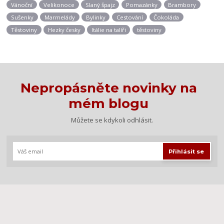
Vánoční
Velikonoce
Slaný špajz
Pomazánky
Brambory
Sušenky
Marmelády
Bylinky
Cestování
Čokoláda
Těstoviny
Hezky česky
Itálie na talíři
těstoviny
Nepropásněte novinky na
mém blogu
Můžete se kdykoli odhlásit.
Přihlásit se