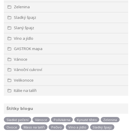
Zelenina
Sladký špajz
Slaný špajz
Víno a jídlo
GASTROK mapa
Vánoce
Vánoční cukroví
Velikonoce
Itálie na talíři
Štítky blogu
Sladké pečení
Vánoce
Polívkárna
Kynuté těsto
Zelenina
Ovoce
Maso na talíři
Pečivo
Víno a jídlo
Sladký špajz