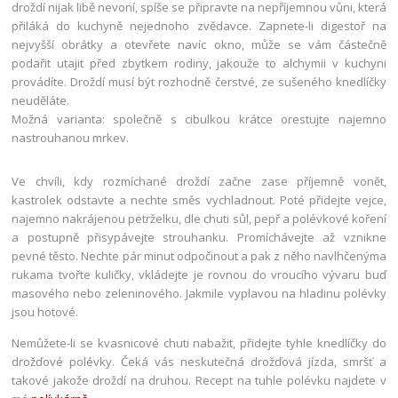
droždí nijak libě nevoní, spíše se připravte na nepříjemnou vůni, která
přiláká do kuchyně nejednoho zvědavce. Zapnete-li digestoř na
nejvyšší obrátky a otevřete navíc okno, může se vám částečně
podařit utajit před zbytkem rodiny, jakouže to alchymii v kuchyni
provádíte. Droždí musí být rozhodně čerstvé, ze sušeného knedlíčky
neuděláte.
Možná varianta: společně s cibulkou krátce orestujte najemno
nastrouhanou mrkev.
Ve chvíli, kdy rozmíchané droždí začne zase příjemně vonět,
kastrolek odstavte a nechte směs vychladnout. Poté přidejte vejce,
najemno nakrájenou petrželku, dle chuti sůl, pepř a polévkové koření
a postupně přisypávejte strouhanku. Promíchávejte až vznikne
pevné těsto. Nechte pár minut odpočinout a pak z něho navlhčenýma
rukama tvořte kuličky, vkládejte je rovnou do vroucího vývaru buď
masového nebo zeleninového. Jakmile vyplavou na hladinu polévky
jsou hotové.
Nemůžete-li se kvasnicové chuti nabažit, přidejte tyhle knedlíčky do
drožďové polévky. Čeká vás neskutečná drožďová jízda, smršť a
takové jakože droždí na druhou. Recept na tuhle polévku najdete v