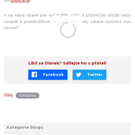
mé
polívkárně
.
A na které straně jste vy? Patříte spíše k příznivcům droždí nebo
naopak k protidrožďové skupině, které tato zdravá surovina moc
nevoní?
Líbil se článek? Sdílejte ho s přáteli
Facebook
Twitter
Štítky
Polívkárna
Kategorie blogu