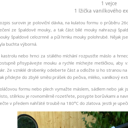
1 vejce
1 lžička vanilkového e
ozpis surovin je poloviční dávka, na kulatou formu o průběru 26c
ečení ze špaldové mouky, a tak část bílé mouky nahrazuji špa
ouky špaldové celozrnné a půl hrnku mouky polohrubé. Nějak jsem
yla buchta výborná.
 kastrolu nebo hrnci za stálého míchání rozpusťte máslo a hrn
ostupně přisypávejte mouku a rychle míchejte metličkou, aby vz
ukr. Ze vzniklé drobenky odeberte část a odložte si ho stranou n
ak přidejte do zbylé směsi prášek do pečiva, mléko, vanilkový extr
oláčovou formu nebo plech vymažte máslem, sádlem nebo jak jst
ěsto, stěrkou je rovnoměrně rozetřete, posypte borůvkami a na
ečte v předem nahřáté troubě na 180°C do zlatova. Jestli je upečn