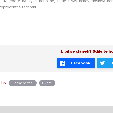
ť už jedete na výlet nebo ne, bude-li vás někdy doslova hon
toprocentně zachrání.
Líbil se článek? Sdílejte ho
Facebook
títky
Sladké pečení
Ovoce