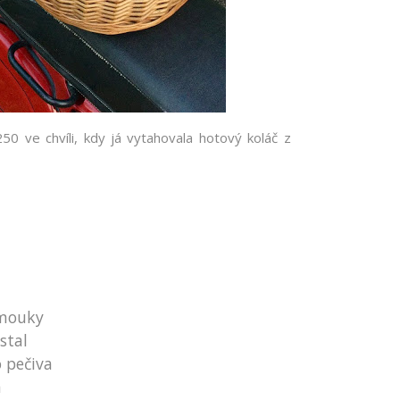
250 ve chvíli, kdy já vytahovala hotový koláč z
č
 mouky
stal
o pečiva
a