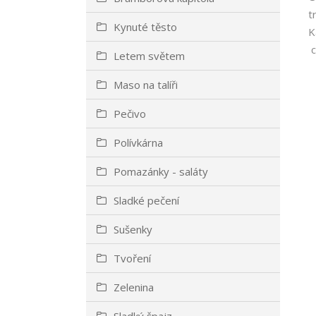
t
Kynuté těsto
K
c
Letem světem
Maso na talíři
Pečivo
Polívkárna
Pomazánky - saláty
Sladké pečení
Sušenky
Tvoření
Zelenina
Sladký špajz