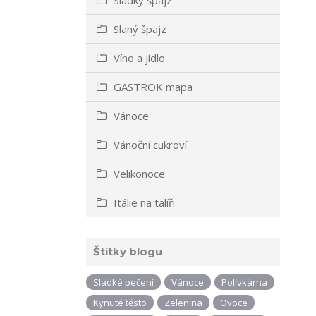
Slaný špajz
Víno a jídlo
GASTROK mapa
Vánoce
Vánoční cukroví
Velikonoce
Itálie na talíři
Štítky blogu
Sladké pečení
Vánoce
Polívkárna
Kynuté těsto
Zelenina
Ovoce