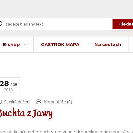
Hleda
E-shop
GASTROK MAPA
Na cestách
28
08
2018
Sladké pečení
Komentáře (0)
Buchta z Jawy
vocné koláče nebo buchty posypané drobenkou mám moc ráda a p