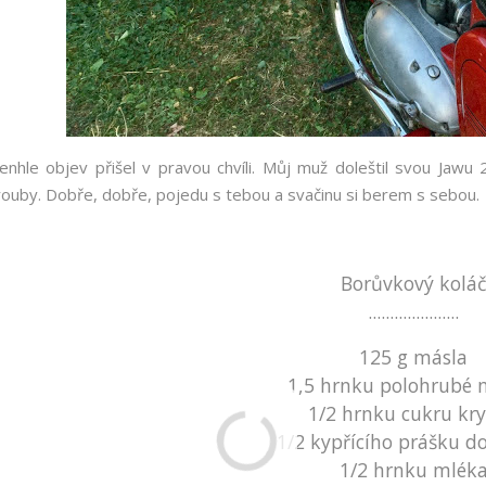
enhle objev přišel v pravou chvíli. Můj muž doleštil svou Jawu 
rouby. Dobře, dobře, pojedu s tebou a svačinu si berem s sebou.
Borůvkový kolá
.....................
125 g másla
1,5 hrnku polohrubé
1/2 hrnku cukru kry
1/2 kypřícího prášku d
1/2 hrnku mlék