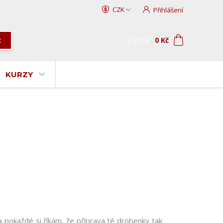
CZK
Přihlášení
0
ks
za
0 Kč
t
KURZY
okaždé si říkám, že příprava té drobenky tak