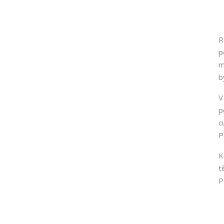
R
p
m
b
V
p
c
P
K
t
P