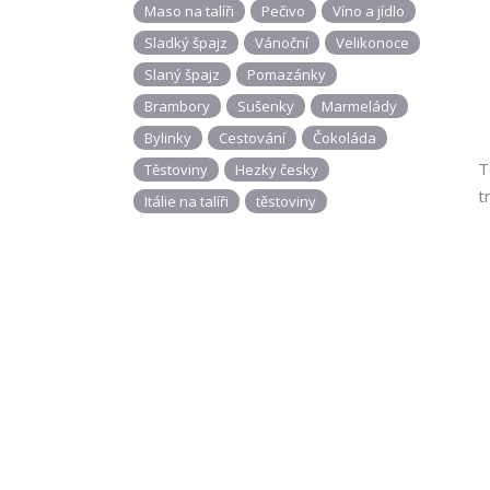
Maso na talíři
Pečivo
Víno a jídlo
Sladký špajz
Vánoční
Velikonoce
Slaný špajz
Pomazánky
Brambory
Sušenky
Marmelády
Bylinky
Cestování
Čokoláda
T
Těstoviny
Hezky česky
t
Itálie na talíři
těstoviny