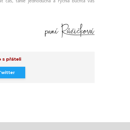
it čas, tahle jednoduchá a rychlá buchta vás
 s přáteli
Twitter