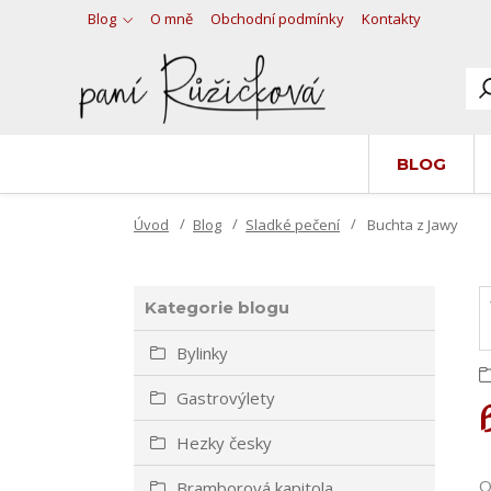
Blog
O mně
Obchodní podmínky
Kontakty
BLOG
Úvod
Blog
Sladké pečení
Buchta z Jawy
Kategorie blogu
Bylinky
Gastrovýlety
Hezky česky
O
Bramborová kapitola