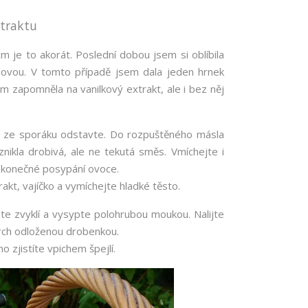
xtraktu
m je to akorát. Poslední dobou jsem si oblíbila
ldovou. V tomto případě jsem dala jeden hrnek
 zapomněla na vanilkový extrakt, ale i bez něj
ec ze sporáku odstavte. Do rozpuštěného másla
nikla drobivá, ale ne tekutá směs. Vmíchejte i
a konečné posypání ovoce.
akt, vajíčko a vymíchejte hladké těsto.
e zvyklí a vysypte polohrubou moukou. Nalijte
vrch odloženou drobenkou.
o zjistíte vpichem špejlí.