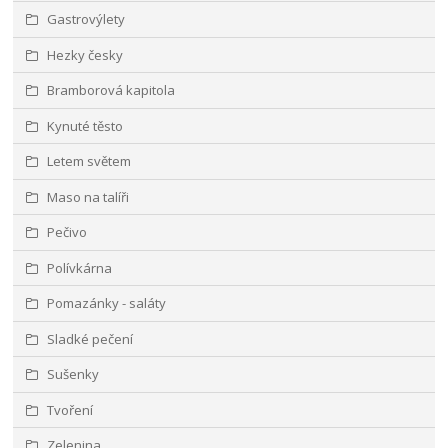
Gastrovýlety
Hezky česky
Bramborová kapitola
Kynuté těsto
Letem světem
Maso na talíři
Pečivo
Polívkárna
Pomazánky - saláty
Sladké pečení
Sušenky
Tvoření
Zelenina