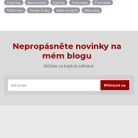
Sušenky
Marmelády
Bylinky
Cestování
Čokoláda
Těstoviny
Hezky česky
Itálie na talíři
těstoviny
Nepropásněte novinky na
mém blogu
Můžete se kdykoli odhlásit.
Přihlásit se