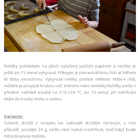
Rohlíky pokládejte na plech vyložený pečícím papírem a nechte je
ještě asi 15 minut vykynout. Přikryjte je potravinářskou folií ať během
té doby neoschnou. Vykynuté rohlíky potřete mlékem. Máte-li rádi,
můžete je posypat hrubou solí, kmínem nebo semínky.Rohlíky pečte v
předem nahřáté troubě na 210-230 °C asi 15 minut, při nahřívání
dejte do trouby misku s vodou.
Varianty:
Sušené droždí v receptu lze nahradit droždím čerstvým, v tom
případě použijte 20 g, sádlo není nutné rozehřívat, stačí když bude
mít pokojovou teplotu.