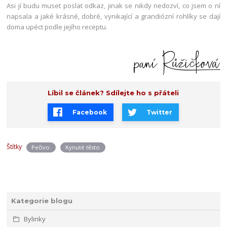
Asi jí budu muset poslat odkaz, jinak se nikdy nedozví, co jsem o ní
napsala a jaké krásné, dobré, vynikající a grandiózní rohlíky se dají
doma upéct podle jejího receptu.
Líbil se článek? Sdílejte ho s přáteli
Facebook
Twitter
Štítky
Pečivo
Kynuté těsto
Kategorie blogu
Bylinky