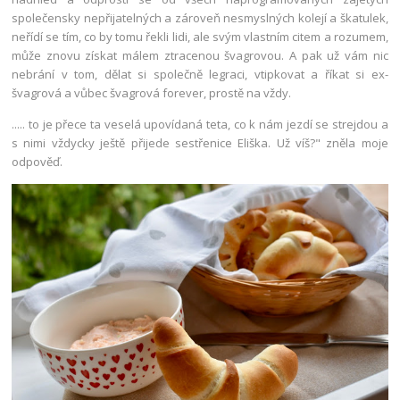
společensky nepřijatelných a zároveň nesmyslných kolejí a škatulek,
neřídí se tím, co by tomu řekli lidi, ale svým vlastním citem a rozumem,
může znovu získat málem ztracenou švagrovou. A pak už vám nic
nebrání v tom, dělat si společně legraci, vtipkovat a říkat si ex-
švagrová a vůbec švagrová forever, prostě na vždy.
..... to je přece ta veselá upovídaná teta, co k nám jezdí se strejdou a
s nimi vždycky ještě přijede sestřenice Eliška. Už víš?" zněla moje
odpověď.