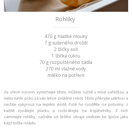
Rohlíky
.............................
470 g hladké mouky
7 g sušeného droždí
2 lžičky soli
1 lžička cukru
70 g rozpuštěného sádla
270 ml vlažné vody
mléko na potření
Ze všech surovin vymíchejte těsto, můžete ručně v míse vařečkou a
nebo tuhle práci za vás lehce zvládne robot. Těsto přikryjte utěrkou a
nechte vykynout na teplém místě. Poté ho rozdělte na poloviny, z
každé vyválejte placku a rozkrákejte na trojúhelníky. Z nich
zamotejte rohlíky, začněte od širšího okraje směrem ke špičce jako
když točíte roládu.