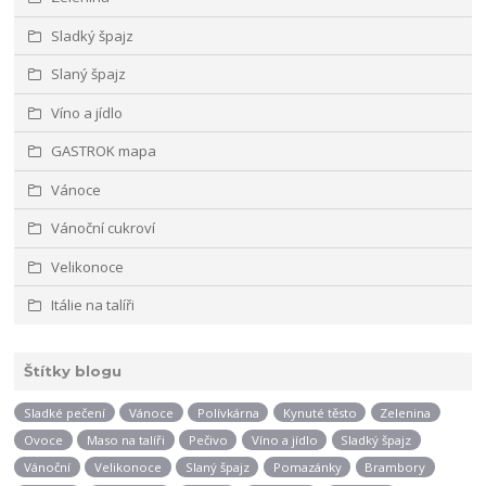
Sladký špajz
Slaný špajz
Víno a jídlo
GASTROK mapa
Vánoce
Vánoční cukroví
Velikonoce
Itálie na talíři
Štítky blogu
Sladké pečení
Vánoce
Polívkárna
Kynuté těsto
Zelenina
Ovoce
Maso na talíři
Pečivo
Víno a jídlo
Sladký špajz
Vánoční
Velikonoce
Slaný špajz
Pomazánky
Brambory