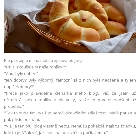
Pip pip, pípla mi na mobilu zpráva od Jany.
"Už jsi zkoušela ty naše rohlíky?"
"Ano, byly dobrý."
"Jen dobrý? Byly výborný, famózní! Já z nich byla nadšená a ty jen
napíšeš dobrý?"
"Přece jako pravidelná čtenářka mého blogu víš, že jsem už
několikrát pekla rohlíky a pletýnky, takže to prvotní nadšení už
proběhlo."
"Tak to bude tím, ty už je bereš jako všední záležitost." Malá pauza a
pak přišlo přiznání.
"Víš, já ten tvůj blog vlastně nečtu. Nemůžu pokaždé najít tu stránku,
kde to je. Však víš, jak jsem na tom s těma počítačema."