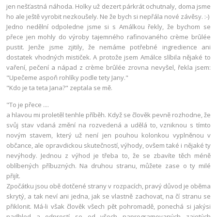
jen nešťastná náhoda. Holky už dezert párkrát ochutnaly, doma jsme
ho ale ještě vyrobit nezkoušely. Ne že bych si nepřála nové závěsy. :-)
Jedno nedělní odpoledne jsme si s Amálkou řekly, že bychom se
přece jen mohly do výroby tajemného rafinovaného crème brûlée
pustit. Jenže jsme zjitily, že nemáme potřebné ingredience ani
dostatek vhodných mističek. A protože jsem Amálce slíbila nějaké to
vaření, pečení a nápad z crème brûlée zrovna nevyšel, řekla jsem:
"Upečeme aspoň rohlíky podle tety Jany."
"Kdo je ta teta Jana?" zeptala se mě.
"To je přece ....
a hlavou mi proletěl tenhle příběh. Když se člověk pevně rozhodne, že
svůj stav vdaná změní na rozvedená a udělá to, vzniknou s tímto
novým stavem, který už není jen pouhou kolonkou vyplněnou v
občance, ale opravdickou skutečností, výhody, ovšem také i nějaké ty
nevýhody. Jednou z výhod je třeba to, že se zbavíte těch méně
oblíbených příbuzných. Na druhou stranu, můžete zase o ty milé
přijít.
Zpočátku jsou obě dotčené strany v rozpacích, pravý důvod je oběma
skrytý, a tak neví ani jedna, jak se vlastně zachovat, na čí stranu se
přiklonit. Má-li však člověk všech pět pohromadě, ponechá si jakýsi
nadhled a odprostí se od všech naprogramovaných zajetých