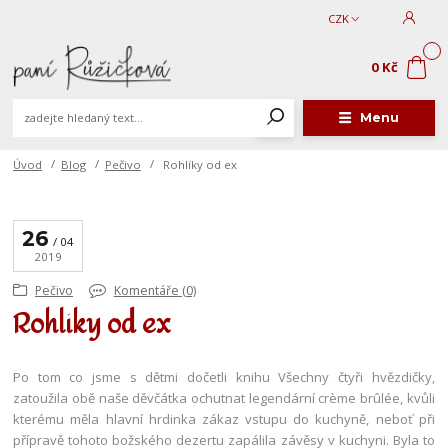
CZK
0
0 Kč
Menu
Úvod
Blog
Pečivo
Rohlíky od ex
26
04
2019
Pečivo
Komentáře (0)
Rohlíky od ex
Po tom co jsme s dětmi dočetli knihu Všechny čtyři hvězdičky,
zatoužila obě naše děvčátka ochutnat legendární crème brûlée, kvůli
kterému měla hlavní hrdinka zákaz vstupu do kuchyně, neboť při
přípravě tohoto božského dezertu zapálila závěsy v kuchyni. Byla to