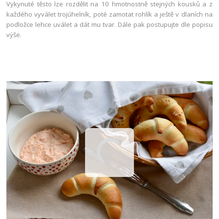
Vykynuté těsto lze rozdělit na 10 hmotnostně stejných kousků a z
každého vyválet trojúhelník, poté zamotat rohlík a ještě v dlaních na
podložce lehce uválet a dát mu tvar. Dále pak postupujte dle popisu
výše.