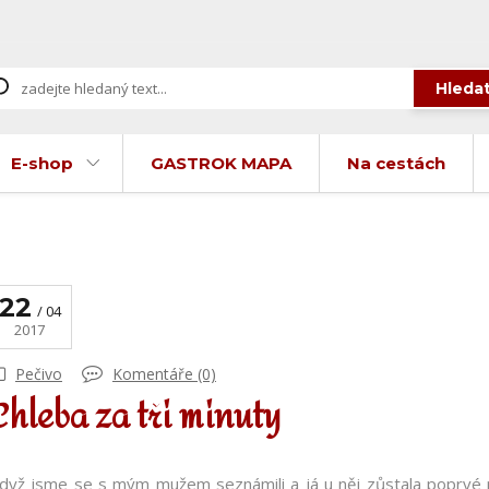
Hleda
E-shop
GASTROK MAPA
Na cestách
22
04
2017
Pečivo
Komentáře (0)
Chleba za tři minuty
dyž jsme se s mým mužem seznámili a já u něj zůstala poprvé na