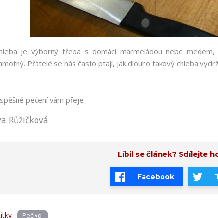
hleba je výborný třeba s domácí marmeládou nebo medem, a
amotný. Přátelé se nás často ptají, jak dlouho takový chleba vydr
spěšné pečení vám přeje
va Růžičková
Líbil se článek? Sdílejte ho
Facebook
títky
Pečivo