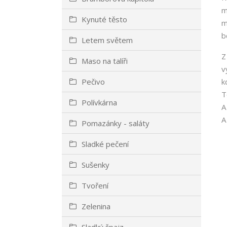
m
Kynuté těsto
m
b
Letem světem
Z
Maso na talíři
v
Pečivo
k
T
Polívkárna
A
A
Pomazánky - saláty
Sladké pečení
Sušenky
Tvoření
Zelenina
Sladký špajz