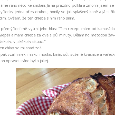
áme ráno něco ke snídani. Já na prázdno polkla a zmohla jsem se jen
yšlenky jedna přes druhou, honily se jak splašený koně a já si řík
dím. Ovšem, že ten chleba s ním ráno sním.
 přemýšlení mě vytrhl jeho hlas: "Ten recept mám od kamaráda, 
ylepšil a mám chleba za dvě a půl minuty. Dělám ho metodou žavé
dekoliv, v jakékoliv situaci."
en chlap se mi snad zdá.
 pak vzal hrnek, misku, mouku, kmín, sůl, sušené kvasnice a vařeč
 on opravdu ráno byl a jakej.