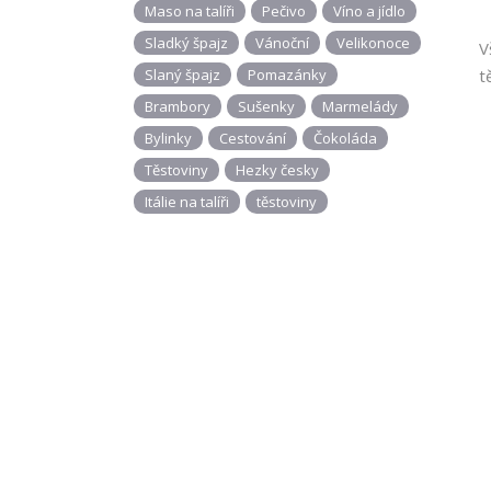
Maso na talíři
Pečivo
Víno a jídlo
Sladký špajz
Vánoční
Velikonoce
V
Slaný špajz
Pomazánky
t
Brambory
Sušenky
Marmelády
Bylinky
Cestování
Čokoláda
Těstoviny
Hezky česky
Itálie na talíři
těstoviny