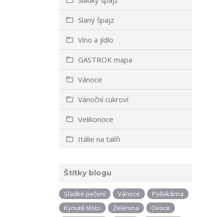
Slaný špajz
Víno a jídlo
GASTROK mapa
Vánoce
Vánoční cukroví
Velikonoce
Itálie na talíři
Štítky blogu
Sladké pečení
Vánoce
Polívkárna
Kynuté těsto
Zelenina
Ovoce