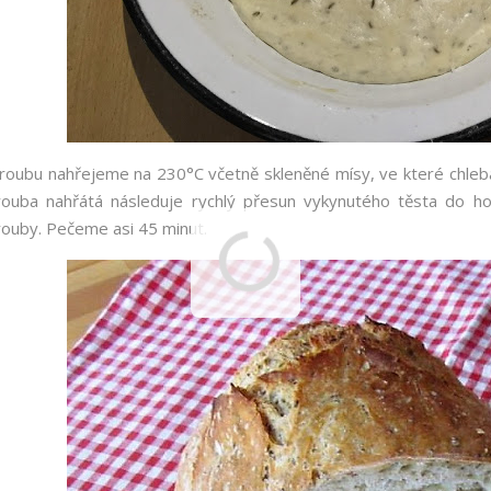
roubu nahřejeme na 230°C včetně skleněné mísy, ve které chleba
rouba nahřátá následuje rychlý přesun vykynutého těsta do h
rouby. Pečeme asi 45 minut.