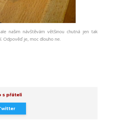
le našim návštěvám většinou chutná jen tak
ží. Odpověď je, moc dlouho ne.
 s přáteli
Twitter