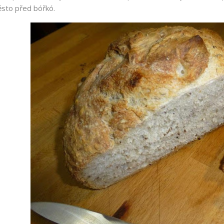
ěsto před bóřkó.