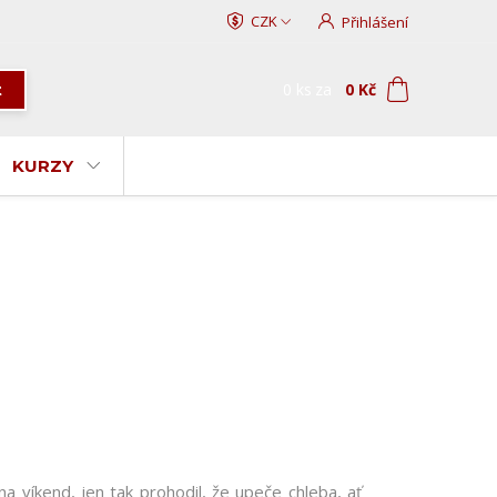
CZK
Přihlášení
0
ks
za
0 Kč
t
KURZY
 víkend, jen tak prohodil, že upeče chleba, ať