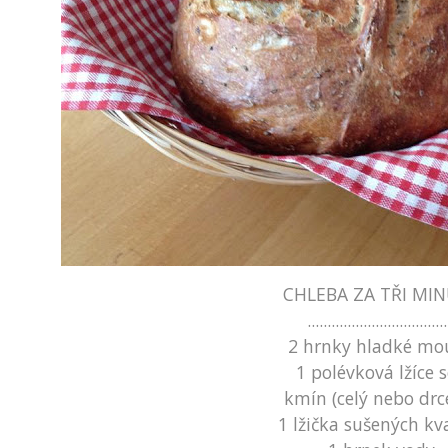
CHLEBA ZA TŘI MI
...................................
2 hrnky hladké mo
1 polévková lžíce s
kmín (celý nebo drc
1 lžička sušených kv