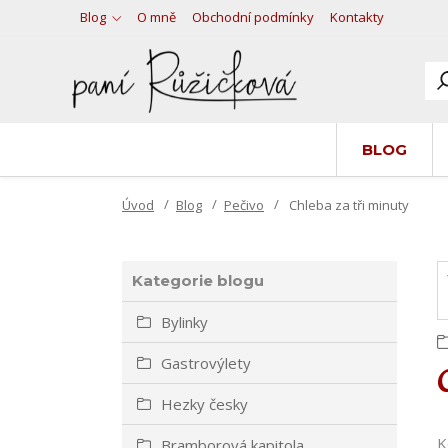
Blog
O mně
Obchodní podmínky
Kontakty
BLOG
Úvod
Blog
Pečivo
Chleba za tři minuty
Kategorie blogu
Bylinky
Gastrovýlety
Hezky česky
K
Bramborová kapitola