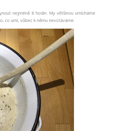
kynout nejméně 8 hodin. My většinou umícháme
mo, co umí, vůbec k němu nevstáváme.