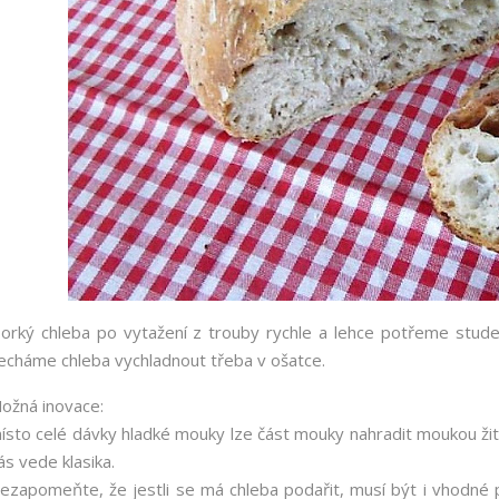
orký chleba po vytažení z trouby rychle a lehce potřeme stud
echáme chleba vychladnout třeba v ošatce.
ožná inovace:
ísto celé dávky hladké mouky lze část mouky nahradit moukou žitn
ás vede klasika.
ezapomeňte, že jestli se má chleba podařit, musí být i vhodné p