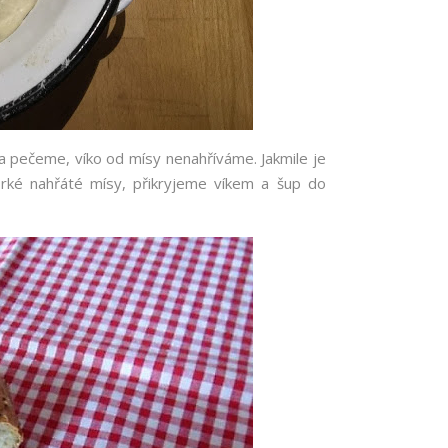
 pečeme, víko od mísy nenahříváme. Jakmile je
orké nahřáté mísy, přikryjeme víkem a šup do