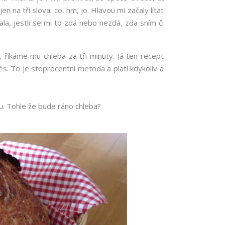
 na tři slova: co, hm, jo. Hlavou mi začaly lítat
ala, jestli se mi to zdá nebo nezdá, zda sním či
říkáme mu chleba za tři minuty. Já ten recept
s. To je stoprocentní metoda a platí kdykoliv a
ku. Tohle že bude ráno chleba?