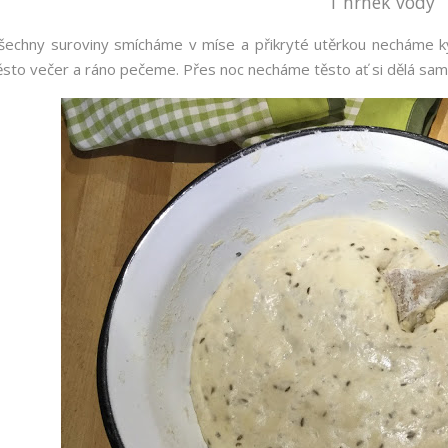
1 hrnek vody
šechny suroviny smícháme v míse a přikryté utěrkou necháme 
ěsto večer a ráno pečeme. Přes noc necháme těsto ať si dělá sa