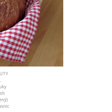
NUTY
..
uky
oli
ený)
asnic