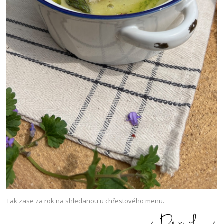
Tak zase za rok na shledanou u chřestového menu.