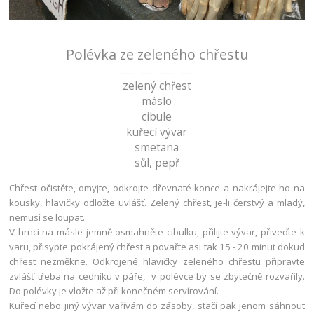
Polévka ze zeleného chřestu
....................................
zelený chřest
máslo
cibule
kuřecí vývar
smetana
sůl, pepř
Chřest očistěte, omyjte, odkrojte dřevnaté konce a nakrájejte ho na
kousky, hlavičky odložte uvlášť. Zelený chřest, je-li čerstvý a mladý,
nemusí se loupat.
V hrnci na másle jemně osmahněte cibulku, přilijte vývar, přiveďte k
varu, přisypte pokrájený chřest a povařte asi tak 15 - 20 minut dokud
chřest nezměkne. Odkrojené hlavičky zeleného chřestu připravte
zvlášť třeba na cedníku v páře, v polévce by se zbytečně rozvařily.
Do polévky je vložte až při konečném servírování.
Kuřecí nebo jiný vývar vařívám do zásoby, stačí pak jenom sáhnout