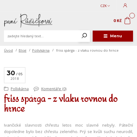
CZK
0
0 Kč
Menu
Úvod
Blog
Polívkárna
friss spárga - z vlaku rovnou do hrnce
30
05
2018
Polívkárna
Komentáře (0)
friss spárga - z vlaku rovnou do
hrnce
Ivančické slavnosti chřestu letos moc slavné nebyly. Páteční
dopoledne bylo bez chřestu zeleného. Prý se kvůli suchu neurodil,