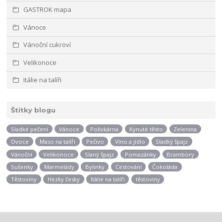
GASTROK mapa
Vánoce
Vánoční cukroví
Velikonoce
Itálie na talíři
Štítky blogu
Sladké pečení
Vánoce
Polívkárna
Kynuté těsto
Zelenina
Ovoce
Maso na talíři
Pečivo
Víno a jídlo
Sladký špajz
Vánoční
Velikonoce
Slaný špajz
Pomazánky
Brambory
Sušenky
Marmelády
Bylinky
Cestování
Čokoláda
Těstoviny
Hezky česky
Itálie na talíři
těstoviny