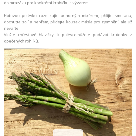
do mrazáku pro konkrétní krabičku s vývarem.
Hotovou polévku rozmixujte ponorným mixérem, přilijte smetanu,
dochuťte solí a pepřem, přidejte kousek másla pro zjemnění, ale už
nevařte.
Vložte chřestové hlavičky, k polévcemůžete podávat krutonky z
opečených rohlíků.