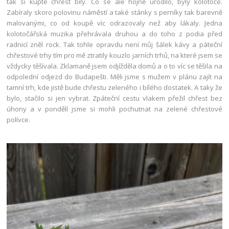
tak si kupte chřest bílý. Co se ale hojně urodilo, byly kolotoče.
Zabíraly skoro polovinu náměstí a také stánky s perníky tak barevně
malovanými, co od koupě víc odrazovaly než aby lákaly. Jedna
kolotočářská muzika přehrávala druhou a do toho z podia před
radnicí zněl rock. Tak tohle opravdu není můj šálek kávy a páteční
chřestové trhy tím pro mě ztratily kouzlo jarních trhů, na které jsem se
vždycky těšívala. Zklamaně jsem odjížděla domů a o to víc se těšila na
odpolední odjezd do Budapešti. Měli jsme s mužem v plánu zajít na
tamní trh, kde jistě bude chřestu zeleného i bílého dostatek. A taky že
bylo, stačilo si jen vybrat. Zpáteční cestu vlakem přežil chřest bez
úhony a v pondělí jsme si mohli pochutnat na zelené chřestové
polívce.