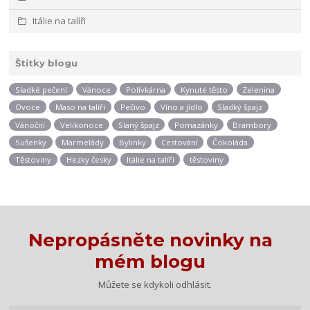
Itálie na talíři
Štítky blogu
Sladké pečení
Vánoce
Polívkárna
Kynuté těsto
Zelenina
Ovoce
Maso na talíři
Pečivo
Víno a jídlo
Sladký špajz
Vánoční
Velikonoce
Slaný špajz
Pomazánky
Brambory
Sušenky
Marmelády
Bylinky
Cestování
Čokoláda
Těstoviny
Hezky česky
Itálie na talíři
těstoviny
Nepropásněte novinky na
mém blogu
Můžete se kdykoli odhlásit.