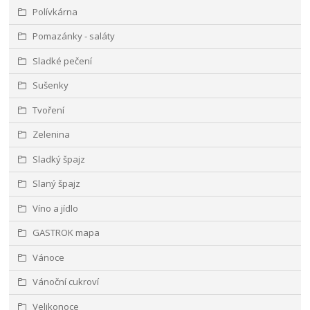
Polívkárna
Pomazánky - saláty
Sladké pečení
Sušenky
Tvoření
Zelenina
Sladký špajz
Slaný špajz
Víno a jídlo
GASTROK mapa
Vánoce
Vánoční cukroví
Velikonoce