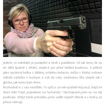
Jediné, co odmítám je potápění a skok s padákem. Už tak dost, že se
mi dělá špatně z létání, stojím-li jen před letištní budovou. A jelikož
jako správná holka z dědiny zvládnu ledacos, můžu s klidný srdcem
odložit vařečku v kuchyni a vzít do ruky zednickou lžíci stejně tak i
glocka, jak tomu bylo dnes.
Rozhodně si z vás nestřílím. To spíš si ze mě vystřelil můj muž, když mi
dnes řekl: Pojď, pojedeme na řachandu." Nechápavě jsem se na něj
podívala. Vždyť tuhle pohádku jsme viděli nejmíň třikrát a v kině ji už
přece nehrají.