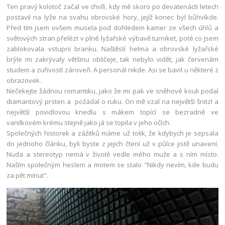
Ten pravý kolotoč začal ve chvíli, kdy mě skoro po devatenácti letech
postavil na lyže na svahu obrovské hory, jejíž konec byl bůhvíkde.
Před tím jsem ovšem musela pod dohledem kamer ze všech úhlů a
světových stran přelézt v plné lyžařské výbavě turniket, poté co jsem
zablokovala vstupní branku. Naštěstí helma a obrovské lyžařské
brýle mi zakrývaly většinu obličeje, tak nebylo vidět, jak červenám
studem a zuřivostí zároveň. A personál nikde. Asi se bavil u některé z
obrazovek.
Nečekejte žádnou romantiku, jako že mi pak ve sněhové kouli podal
diamantový prsten a požádal o ruku. On mě vzal na největší šnitzl a
největší povidlovou knedlu s mákem topící se bezradně ve
vanilkovém krému stejně jako já se topila v jeho očích.
Společných historek a zážitků máme už tolik, že kdybych je sepsala
do jednoho článku, byli byste z jejich čtení už v půlce jistě unavení.
Nuda a stereotyp nemá v životě vedle mého muže a s ním místo.
Naším společným heslem a motem se stalo "Nikdy nevím, kde budu
za pět minut".