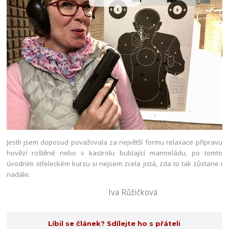
Jestli jsem doposud považovala za největší formu relaxace přípravu
hovězí roštěné nebo v kastrolu bublající marmeládu, po tomto
úvodním střeleckém kurzu si nejsem zcela jistá, zda to tak zůstane i
nadále.
Iva Růžičková
Líbil se článek? Sdílejte ho s přáteli