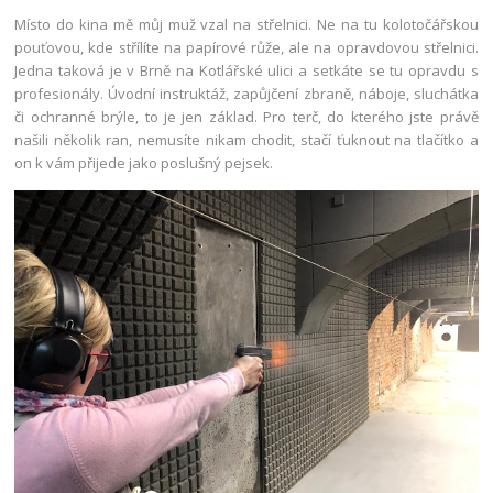
Místo do kina mě můj muž vzal na střelnici. Ne na tu kolotočářskou
pouťovou, kde střílíte na papírové růže, ale na opravdovou střelnici.
Jedna taková je v Brně na Kotlářské ulici a setkáte se tu opravdu s
profesionály. Úvodní instruktáž, zapůjčení zbraně, náboje, sluchátka
či ochranné brýle, to je jen základ. Pro terč, do kterého jste právě
našili několik ran, nemusíte nikam chodit, stačí ťuknout na tlačítko a
on k vám přijede jako poslušný pejsek.