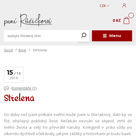
CZK
0
0 Kč
Menu
Úvod
Blog
Střelená
15
10
2019
Komentáře (1)
Střelená
Do doby než jsem potkala svého muže jsem si žila takový, dalo by se
říct, obyčejný poklidný život. Nečekán nezván se objevil, vtrhl do
mého života a celý ho převrátil naruby. Kolegyně v práci vždy po
víkendu dychtivě očekávaly, jakými zážitky a historkami je budu bavit.