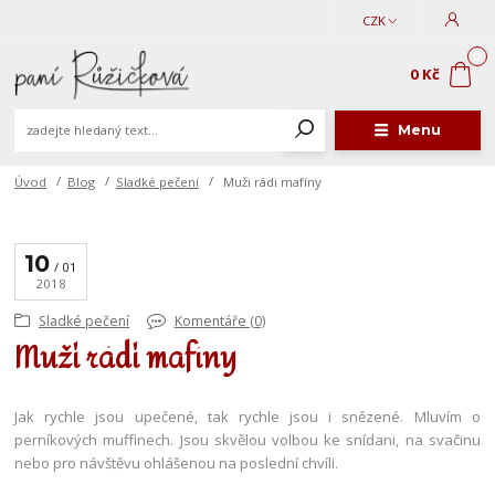
CZK
0
0 Kč
Menu
Úvod
Blog
Sladké pečení
Muži rádi mafíny
10
01
2018
Sladké pečení
Komentáře (0)
Muži rádi mafíny
Jak rychle jsou upečené, tak rychle jsou i snězené. Mluvím o
perníkových muffinech. Jsou skvělou volbou ke snídani, na svačinu
nebo pro návštěvu ohlášenou na poslední chvíli.