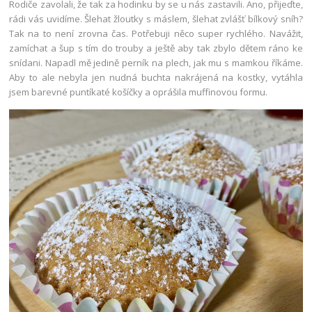
Rodiče zavolali, že tak za hodinku by se u nás zastavili. Ano, přijeďte,
rádi vás uvidíme. Šlehat žloutky s máslem, šlehat zvlášť bílkový sníh?
Tak na to není zrovna čas. Potřebuji něco super rychlého. Navážit,
zamíchat a šup s tím do trouby a ještě aby tak zbylo dětem ráno ke
snídani. Napadl mě jedině perník na plech, jak mu s mamkou říkáme.
Aby to ale nebyla jen nudná buchta nakrájená na kostky, vytáhla
jsem barevné puntíkaté košíčky a oprášila muffinovou formu.