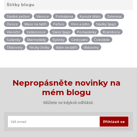
Štítky blogu
Sladké pečení
Vánoce
Polívkárna
Kynuté těsto
Zelenina
Ovoce
Maso na talíři
Pečivo
Víno a jídlo
Sladký špajz
Vánoční
Velikonoce
Slaný špajz
Pomazánky
Brambory
Sušenky
Marmelády
Bylinky
Cestování
Čokoláda
Těstoviny
Hezky česky
Itálie na talíři
těstoviny
Nepropásněte novinky na
mém blogu
Můžete se kdykoli odhlásit.
Přihlásit se