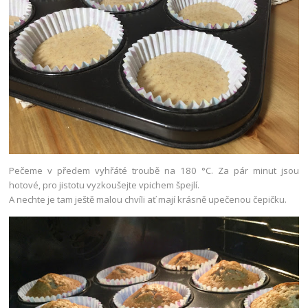
Pečeme v předem vyhřáté troubě na 180 °C. Za pár minut jsou
hotové, pro jistotu vyzkoušejte vpichem špejlí.
A nechte je tam ještě malou chvíli ať mají krásně upečenou čepičku.