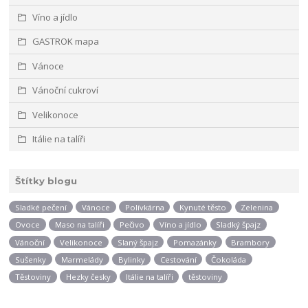
Víno a jídlo
GASTROK mapa
Vánoce
Vánoční cukroví
Velikonoce
Itálie na talíři
Štítky blogu
Sladké pečení
Vánoce
Polívkárna
Kynuté těsto
Zelenina
Ovoce
Maso na talíři
Pečivo
Víno a jídlo
Sladký špajz
Vánoční
Velikonoce
Slaný špajz
Pomazánky
Brambory
Sušenky
Marmelády
Bylinky
Cestování
Čokoláda
Těstoviny
Hezky česky
Itálie na talíři
těstoviny