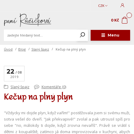
CZK
0
0 Kč
Menu
Úvod
Blog
Slaný špajz
Kečup na plný plyn
22
08
2019
Slaný špajz
Komentáře (0)
Kečup na plný plyn
"Vždycky mi dojde plyn, když vařím!" postěžovala jsem si svému muži,
sotva vešel do dveří. "Jak překvapivé!" zvolal a pak utrousil spíš pro
sebe "no, málokdy ti dojde, když zrovna nevaříš". Právě se vrátil s
dětmi z koupaliště, zatímco já doma improvizovala v kuchyni, abych