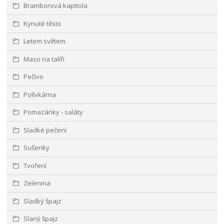
Bramborová kapitola
Kynuté těsto
Letem světem
Maso na talíři
Pečivo
Polívkárna
Pomazánky - saláty
Sladké pečení
Sušenky
Tvoření
Zelenina
Sladký špajz
Slaný špajz