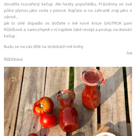
dovařila rozvařený kečup. Ale hezky popořádku. Prázdniny ve své
půlce plynou jako voda v potoce. Rajčata si na zahradě zrají jako o
závod....
Jak to celé dopadlo se dočtete v mé nové knize GASTROK paní
Růžičkové a samozřejmě v ní najdete také recept a postup na domácí
kečup .
Budu se na vás těšit na stránkách mé knihy
Iva
Růžičková