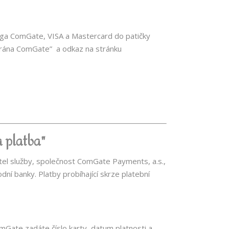
loga ComGate, VISA a Mastercard do patičky
 brána ComGate” a odkaz na stránku
 platba"
tel služby, společnost ComGate Payments, a.s.,
ní banky. Platby probíhající skrze platební
omGate zadáte číslo karty, datum platnosti a