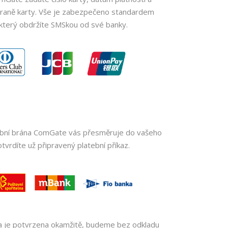
straně karty. Vše je zabezpečeno standardem
 který obdržíte SMSkou od své banky.
tební brána ComGate vás přesměruje do vašeho
tvrdíte už připravený platební příkaz.
a je potvrzena okamžitě, budeme bez odkladu