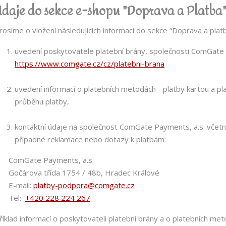
Údaje do sekce e-shopu "Doprava a Platba
rosíme o vložení následujících informací do sekce “Doprava a platb
uvedení poskytovatele platební brány, společnosti ComGate 
https://www.comgate.cz/cz/platebni-brana
uvedení informací o platebních metodách - platby kartou a pl
průběhu platby,
kontaktní údaje na společnost ComGate Payments, a.s. včetně
případné reklamace nebo dotazy k platbám:
omGate Payments, a.s.
očárova třída 1754 / 48b, Hradec Králové
-mail:
platby-podpora@comgate.cz
Tel:
+420 228 224 267
říklad informací o poskytovateli platební brány a o platebních met