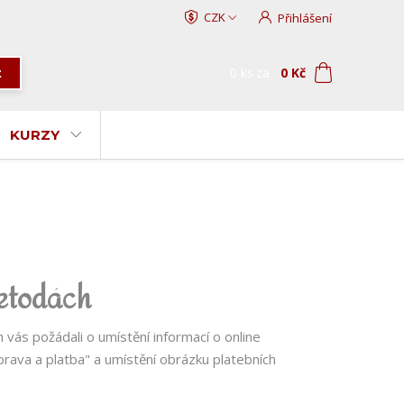
CZK
Přihlášení
0
ks
za
0 Kč
t
KURZY
metodách
vás požádali o umístění informací o online
prava a platba" a umístění obrázku platebních