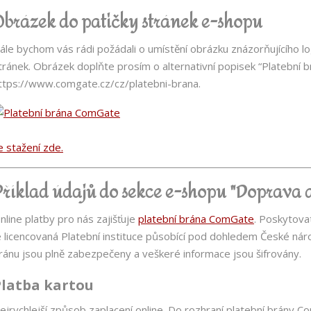
Obrázek do patičky stránek e-shopu
ále bychom vás rádi požádali o umístění obrázku znázorňujícího 
tránek. Obrázek doplňte prosím o alternativní popisek “Platební
ttps://www.comgate.cz/cz/platebni-brana.
e stažení zde.
Příklad údajů do sekce e-shopu "Doprava a
nline platby pro nás zajišťuje
platební brána ComGate
. Poskytova
e licencovaná Platební instituce působící pod dohledem České národ
ránu jsou plně zabezpečeny a veškeré informace jsou šifrovány.
Platba kartou
ejrychlejší způsob zaplacení online. Do rozhraní platební brány C