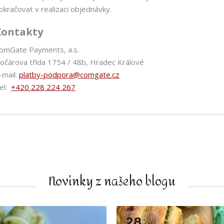
okračovat v realizaci objednávky.
Kontakty
omGate Payments, a.s.
očárova třída 1754 / 48b, Hradec Králové
-mail:
platby-podpora@comgate.cz
el:
+420 228 224 267
Novinky z našeho blogu
28