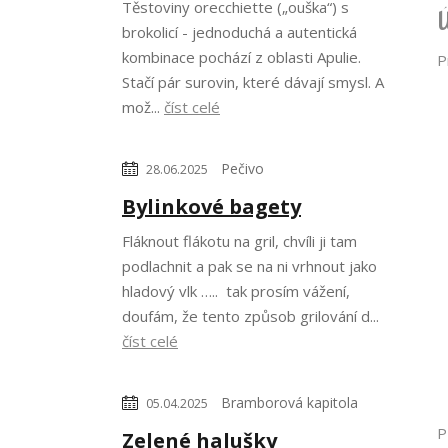
Těstoviny orecchiette („ouška“) s
brokolicí - jednoduchá a autentická
kombinace pochází z oblasti Apulie.
P
Stačí pár surovin, které dávají smysl. A
mož...
číst celé
Pečivo
28.06.2025
Bylinkové bagety
Fláknout flákotu na gril, chvíli ji tam
podlachnit a pak se na ni vrhnout jako
hladový vlk ….. tak prosím vážení,
doufám, že tento způsob grilování d...
C
číst celé
G
E
Bramborová kapitola
05.04.2025
P
Zelené halušky