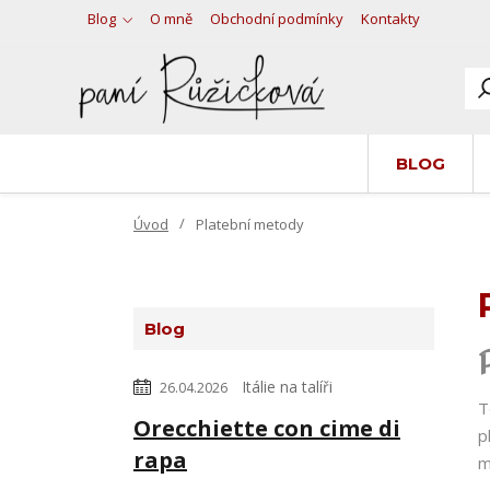
Blog
O mně
Obchodní podmínky
Kontakty
BLOG
Úvod
Platební metody
Blog
Itálie na talíři
26.04.2026
T
Orecchiette con cime di
p
rapa
m