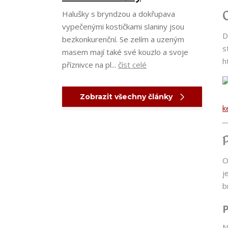
Halušky s bryndzou a dokřupava
vypečenými kostičkami slaniny jsou
D
bezkonkurenční. Se zelím a uzeným
s
masem mají také své kouzlo a svoje
h
příznivce na pl...
číst celé
Zobrazit všechny články
k
O
j
b
N