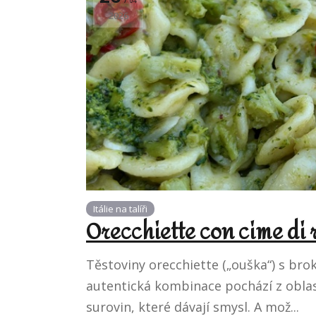
04
2026
Itálie na talíři
Orecchiette con cime di
Těstoviny orecchiette („ouška“) s brok
autentická kombinace pochází z oblast
surovin, které dávají smysl. A mož...