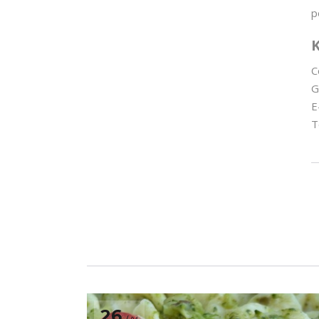
p
C
G
E
T
26