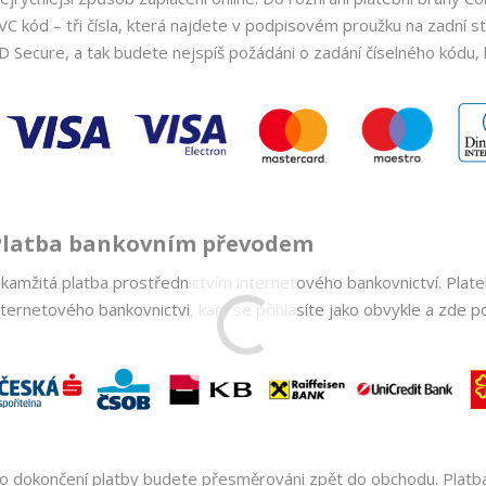
VC kód – tři čísla, která najdete v podpisovém proužku na zadní 
D Secure, a tak budete nejspíš požádáni o zadání číselného kódu,
Platba bankovním převodem
kamžitá platba prostřednictvím internetového bankovnictví. Pla
nternetového bankovnictví, kam se přihlásíte jako obvykle a zde po
o dokončení platby budete přesměrováni zpět do obchodu. Platb