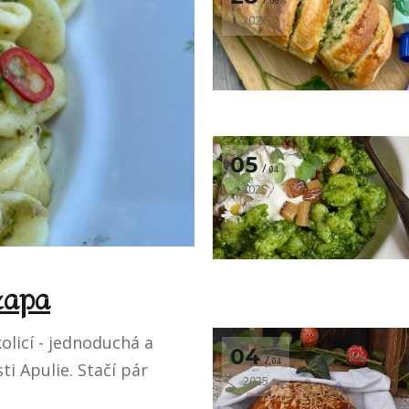
06
2025
05
04
2025
 rapa
olicí - jednoduchá a
04
04
i Apulie. Stačí pár
2025