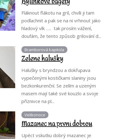
Bylinkové bagety
Fláknout flákotu na gril, chvíli ji tam
podlachnit a pak se na ni vrhnout jako
hladový vlk ….. tak prosím vážení,
doufám, že tento způsob grilování d...
Bramborová kapitola
Zelené halušky
Halušky s bryndzou a dokřupava
vypečenými kostičkami slaniny jsou
bezkonkurenční. Se zelím a uzeným
masem mají také své kouzlo a svoje
příznivce na pl...
Velikonoce
Mazanec na první dobrou
Upéct vskutku dobrý mazanec je