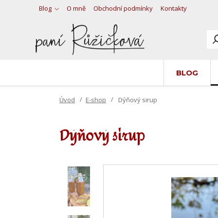
Blog
O mně
Obchodní podmínky
Kontakty
BLOG
Úvod
E-shop
Dýňový sirup
Dýňový sirup