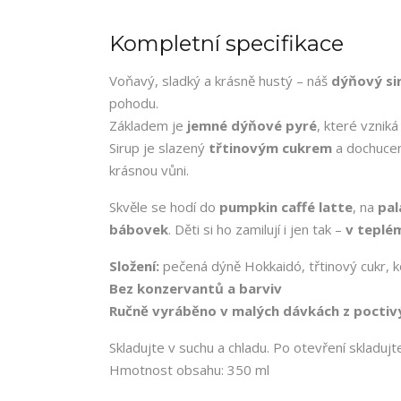
Kompletní specifikace
Voňavý, sladký a krásně hustý – náš
dýňový si
pohodu.
Základem je
jemné dýňové pyré
, které vznik
Sirup je slazený
třtinovým cukrem
a dochuce
krásnou vůni.
Skvěle se hodí do
pumpkin caffé latte
, na
pal
bábovek
. Děti si ho zamilují i jen tak –
v teplé
Složení:
pečená dýně Hokkaidó, třtinový cukr, 
Bez konzervantů a barviv
Ručně vyráběno v malých dávkách z poctivý
Skladujte v suchu a chladu. Po otevření skladujt
Hmotnost obsahu: 350 ml