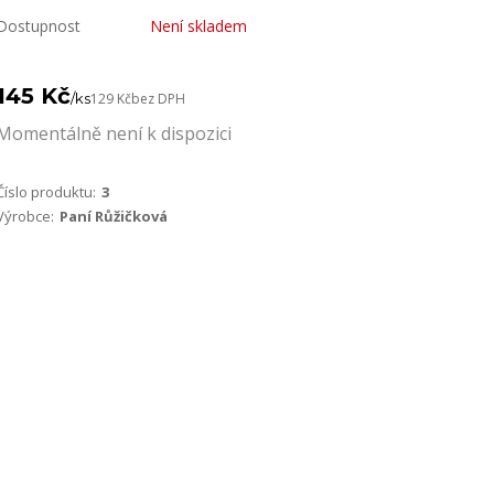
Dostupnost
Není skladem
145 Kč
/
ks
129 Kč
bez DPH
Momentálně není k dispozici
Číslo produktu:
3
Výrobce:
Paní Růžičková