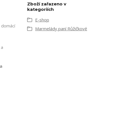
Zboží zařazeno v
kategoriích
E-shop
a domácí
Marmelády paní Růžičkové
 a
 a