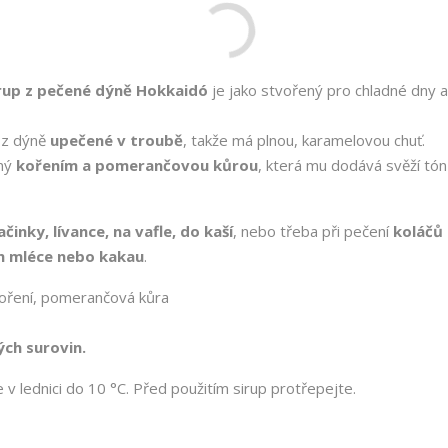
rup z pečené dýně Hokkaidó
je jako stvořený pro chladné dny 
á z dýně
upečené v troubě
, takže má plnou, karamelovou chuť.
ný
kořením a pomerančovou kůrou
, která mu dodává svěží tón
ačinky, lívance, na vafle, do kaší
, nebo třeba při pečení
koláčů
m mléce nebo kakau
.
koření, pomerančová kůra
ch surovin.
e v lednici do 10 °C. Před použitím sirup protřepejte.