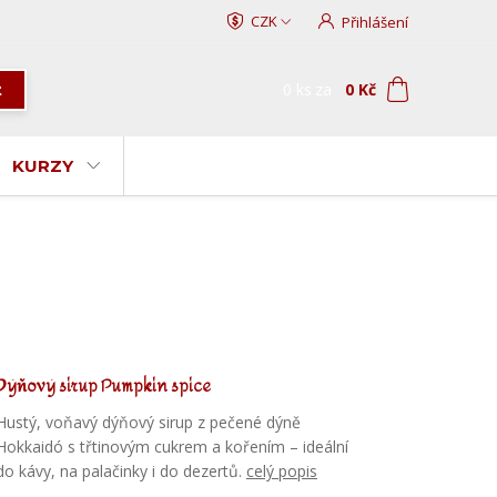
CZK
Přihlášení
0
ks
za
0 Kč
t
KURZY
Dýňový sirup Pumpkin spice
Hustý, voňavý dýňový sirup z pečené dýně
Hokkaidó s třtinovým cukrem a kořením – ideální
do kávy, na palačinky i do dezertů.
celý popis