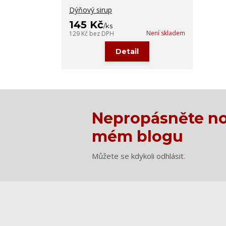
Dýňový sirup
145 Kč
/
ks
Není skladem
129 Kč
bez DPH
Detail
Nepropásněte no
mém blogu
Můžete se kdykoli odhlásit.