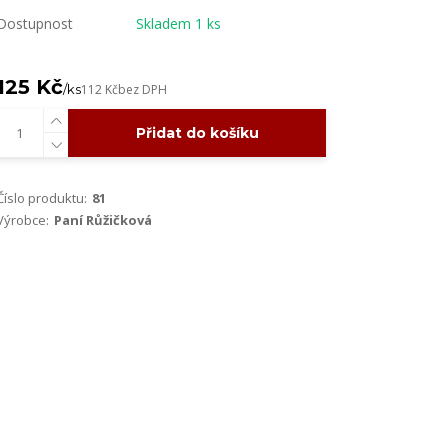
Dostupnost
Skladem 1 ks
125 Kč
/
ks
112 Kč
bez DPH
Přidat do košíku
Číslo produktu:
81
Výrobce:
Paní Růžičková