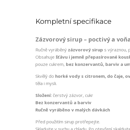
Kompletní specifikace
Zázvorový sirup – poctivý a voň
Ručně vyráběný
zázvorový sirup
s výraznou, p
Obsahuje
šťávu i jemně přepasírované kous
pouze cukrem,
bez konzervantů, barviv a um
Skvělý do
horké vody s citronem, do čaje, 
těla i mysli.
Složení:
čerstvý zázvor, cukr
Bez konzervantů a barviv
Ručně vyráběno v malých dávkách
Před použitím sirup protřepejte.
Skladujte v suchu a chladu. Po otevření skaldujte