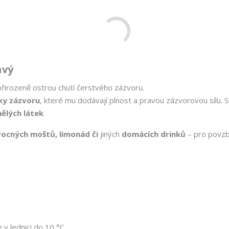
avý
řirozeně ostrou chutí čerstvého zázvoru.
ky zázvoru
, které mu dodávají plnost a pravou zázvorovou sílu. 
ělých látek
.
ovocných moštů, limonád či
jiných
domácích drinků
– pro povzb
 v lednici do 10 °C.