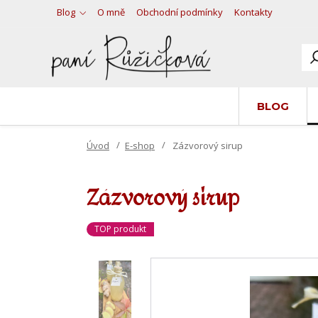
Blog
O mně
Obchodní podmínky
Kontakty
BLOG
Úvod
E-shop
Zázvorový sirup
Zázvorový sirup
TOP produkt