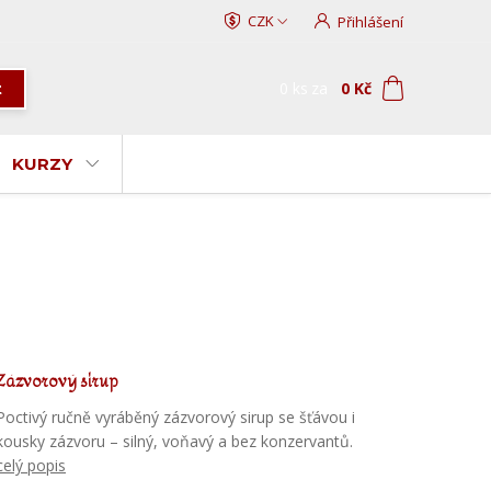
CZK
Přihlášení
0
ks
za
0 Kč
t
KURZY
Zázvorový sirup
Poctivý ručně vyráběný zázvorový sirup se šťávou i
kousky zázvoru – silný, voňavý a bez konzervantů.
celý popis